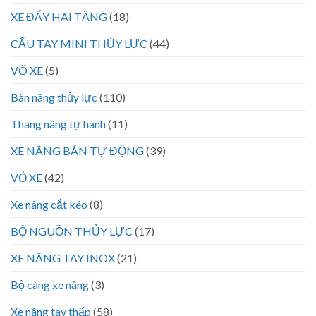
XE ĐẨY HAI TẦNG
(18)
CẨU TAY MINI THỦY LỰC
(44)
VÕ XE
(5)
Bàn nâng thủy lực
(110)
Thang nâng tự hành
(11)
XE NÂNG BÁN TỰ ĐỘNG
(39)
VỎ XE
(42)
Xe nâng cắt kéo
(8)
BỘ NGUỒN THỦY LỰC
(17)
XE NÂNG TAY INOX
(21)
Bộ càng xe nâng
(3)
Xe nâng tay thấp
(58)