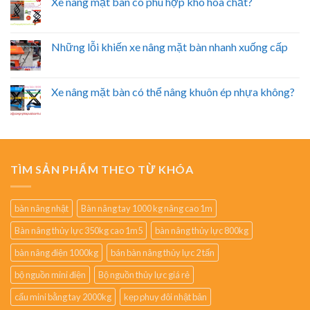
Xe nâng mặt bàn có phù hợp kho hóa chất?
Những lỗi khiến xe nâng mặt bàn nhanh xuống cấp
Xe nâng mặt bàn có thể nâng khuôn ép nhựa không?
TÌM SẢN PHẨM THEO TỪ KHÓA
bàn nâng nhật
Bàn nâng tay 1000 kg nâng cao 1m
Bàn nâng thủy lực 350kg cao 1m5
bàn nâng thủy lực 800kg
bàn nâng điện 1000kg
bán bàn nâng thủy lực 2 tấn
bộ nguồn mini điện
Bộ nguồn thủy lực giá rẻ
cẩu mini bằng tay 2000kg
kẹp phuy đôi nhật bản