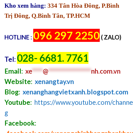
Kho xem hàng:
334 Tân Hòa Đông, P.Bình
Trị Đông, Q.Bình Tân, TP.HCM
096 297 2250
HOTLINE :
( ZALO)
028- 6681. 7761
Tel:
Email:
xe
****
@
****************
nh.com
.v
n
Website:
xenangtay.vn
Blog:
xenanghangvietxanh.blogspot.com
Youtube:
https://www.youtube.com/chan
g
Facebook: