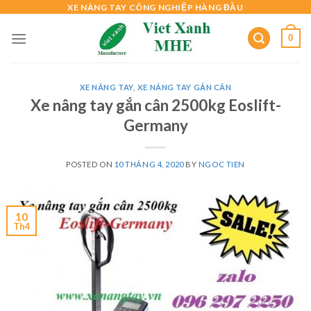
Skip
XE NÂNG TAY CÔNG NGHIỆP HÀNG ĐẦU
to
0
content
XE NÂNG TAY
,
XE NÂNG TAY GẮN CÂN
Xe nâng tay gắn cân 2500kg Eoslift-
Germany
POSTED ON
10 THÁNG 4, 2020
BY
NGOC TIEN
10
Th4