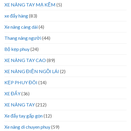
XE NÂNG TAY MẠ KẼM
(5)
xe đẩy hàng
(83)
Xe nâng càng dài
(4)
Thang nâng người
(44)
Bộ kẹp phuy
(24)
XE NÂNG TAY CAO
(89)
XE NÂNG ĐIỆN NGỒI LÁI
(2)
KẸP PHUY ĐÔI
(14)
XE ĐẨY
(36)
XE NÂNG TAY
(212)
Xe đẩy tay gấp gọn
(12)
Xe nâng di chuyen phuy
(59)