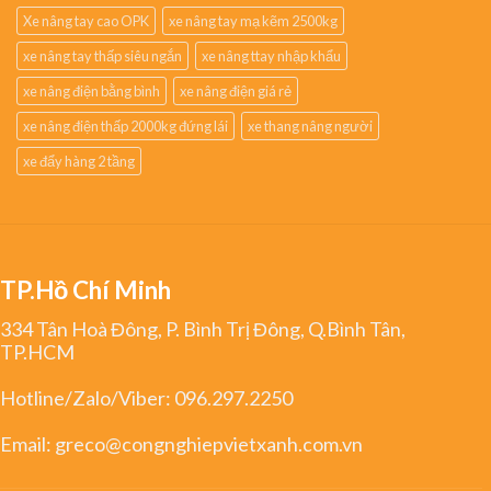
Xe nâng tay cao OPK
xe nâng tay mạ kẽm 2500kg
xe nâng tay thấp siêu ngắn
xe nâng ttay nhập khẩu
xe nâng điện bằng bình
xe nâng điện giá rẻ
xe nâng điện thấp 2000kg đứng lái
xe thang nâng người
xe đẩy hàng 2 tầng
TP.Hồ Chí Minh
334 Tân Hoà Đông, P. Bình Trị Đông, Q.Bình Tân,
TP.HCM
Hotline/Zalo/Viber:
096.297.2250
Email:
greco@congnghiepvietxanh.com.vn