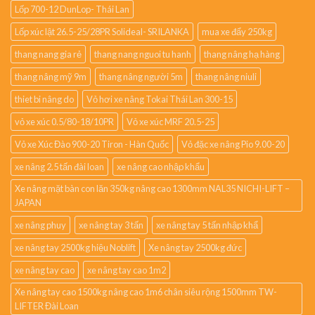
Lốp 700-12 DunLop- Thái Lan
Lốp xúc lật 26.5-25/28PR Solideal- SRILANKA
mua xe đẩy 250kg
thang nang gia rẻ
thang nang nguoi tu hanh
thang nâng hạ hàng
thang nâng mỹ 9m
thang nâng người 5m
thang nâng niuli
thiet bi nâng do
Vỏ hơi xe nâng Tokai Thái Lan 300-15
vỏ xe xúc 0.5/80-18/10PR
Vỏ xe xúc MRF 20.5-25
Vỏ xe Xúc Đào 900-20 Tiron - Hàn Quốc
Vỏ đặc xe nâng Pio 9.00-20
xe nâng 2.5 tấn đài loan
xe nâng cao nhập khẩu
Xe nâng mặt bàn con lăn 350kg nâng cao 1300mm NAL35 NICHI-LIFT –
JAPAN
xe nâng phuy
xe nâng tay 3 tấn
xe nâng tay 5 tấn nhập khẩ
xe nâng tay 2500kg hiệu Noblift
Xe nâng tay 2500kg đức
xe nâng tay cao
xe nâng tay cao 1m2
Xe nâng tay cao 1500kg nâng cao 1m6 chân siêu rộng 1500mm TW-
LIFTER Đài Loan