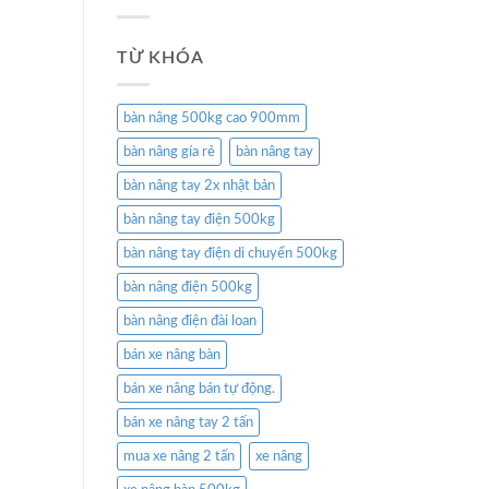
TỪ KHÓA
bàn nâng 500kg cao 900mm
bàn nâng gía rẻ
bàn nâng tay
bàn nâng tay 2x nhật bản
bàn nâng tay điện 500kg
bàn nâng tay điện di chuyển 500kg
bàn nâng điện 500kg
bàn nâng điện đài loan
bán xe nâng bàn
bán xe nâng bán tự động.
bán xe nâng tay 2 tấn
mua xe nâng 2 tấn
xe nâng