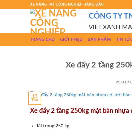
Skip
XE NÂNG TAY CÔNG NGHIỆP HÀNG ĐẦU
to
CÔNG TY T
content
VIET XANH M
TRANG CHỦ
GIỚI THIỆU
SẢN PHẨM
TIN TỨ
Xe đẩy 2 tầng 250
POSTED
13
Th4
Xe đẩy 2 tầng 250kg mặt bàn nhựa c
Tải trọng:250 kg