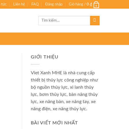
n tức
Liên hệ
FAQ
Đăng nhập
Giỏ hàng /
0
₫
0
Tìm
kiếm:
GIỚI THIỆU
Viet Xanh MHE là nhà cung cấp
thiết bị thủy lực công nghiệp như
bộ nguồn thủy lực, xi lanh thủy
lực, bơm thủy lực, bàn nâng thủy
lực, xe nâng bàn, xe nâng tay, xe
nâng điện, xe nâng thủy lực.
BÀI VIẾT MỚI NHẤT