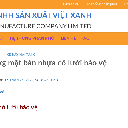
Giới thiệu
Hệ thống phân phối
Ti
NHH SẢN XUẤT VIỆT XANH
ANUFACTURE COMPANY LIMITED
C
HỆ THỐNG PHÂN PHỐI
LIÊN HỆ
FAQ
XE ĐẨY HAI TẦNG
kg mặt bàn nhựa có lưới bảo vệ
 ON
13 THÁNG 4, 2020
BY
NGOC TIEN
ó lưới bảo vệ