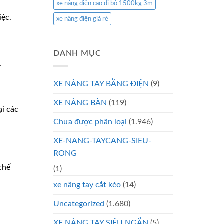
xe nâng điện cao đi bộ 1500kg 3m
iệc.
xe nâng điện giá rẻ
DANH MỤC
.
XE NÂNG TAY BẰNG ĐIỆN
(9)
XE NÂNG BÀN
(119)
ại các
Chưa được phân loại
(1.946)
XE-NANG-TAYCANG-SIEU-
RONG
chế
(1)
xe nâng tay cắt kéo
(14)
Uncategorized
(1.680)
XE NÂNG TAY SIÊU NGẮN
(5)