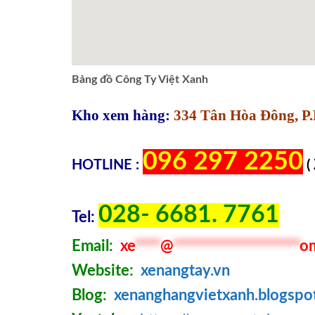
Bảng đồ Công Ty Việt Xanh
Kho xem hàng:
334 Tân Hòa Đông, P.
096 297 2250
HOTLINE :
(
028- 6681. 7761
Tel:
Email:
xe
****
@
********************
o
Website:
xenangtay.vn
Blog:
xenanghangvietxanh.blogspo