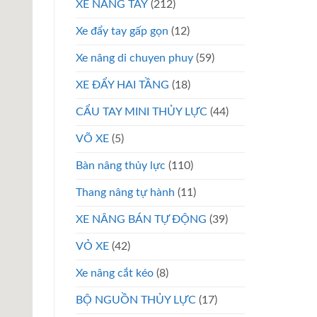
XE NÂNG TAY
(212)
Xe đẩy tay gấp gọn
(12)
Xe nâng di chuyen phuy
(59)
XE ĐẨY HAI TẦNG
(18)
CẨU TAY MINI THỦY LỰC
(44)
VÕ XE
(5)
Bàn nâng thủy lực
(110)
Thang nâng tự hành
(11)
XE NÂNG BÁN TỰ ĐỘNG
(39)
VỎ XE
(42)
Xe nâng cắt kéo
(8)
BỘ NGUỒN THỦY LỰC
(17)