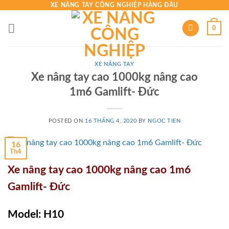
Skip
XE NÂNG TAY CÔNG NGHIỆP HÀNG ĐẦU
to
0
content
XE NÂNG TAY
Xe nâng tay cao 1000kg nâng cao
1m6 Gamlift- Đức
POSTED ON
16 THÁNG 4, 2020
BY
NGOC TIEN
16
Th4
Xe nâng tay cao 1000kg nâng cao 1m6
Gamlift- Đức
Model: H10