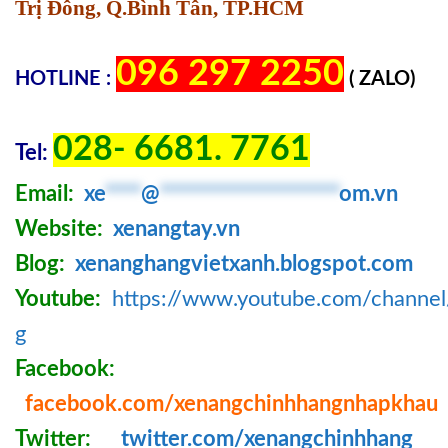
Trị Đông, Q.Bình Tân, TP.HCM
096 297 2250
HOTLINE :
( ZALO)
028- 6681. 7761
Tel:
Email:
xe
****
@
********************
om.vn
Website:
xenangtay.vn
Blog:
xenanghangvietxanh.blogspot.com
Youtube:
https://www.youtube.com/chann
g
Facebook:
facebook.com/xenangchinhhangnhapkhau
Twitter:
twitter.com/xenangchinhhang