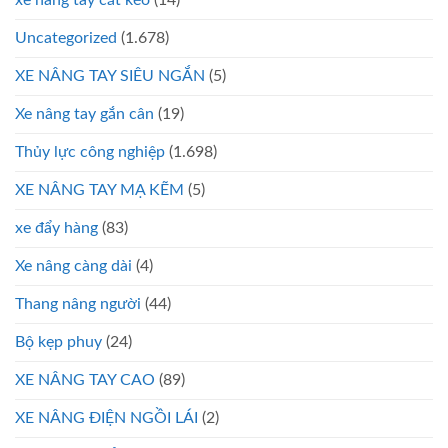
xe nâng tay cắt kéo
(14)
Uncategorized
(1.678)
XE NÂNG TAY SIÊU NGẮN
(5)
Xe nâng tay gắn cân
(19)
Thủy lực công nghiệp
(1.698)
XE NÂNG TAY MẠ KẼM
(5)
xe đẩy hàng
(83)
Xe nâng càng dài
(4)
Thang nâng người
(44)
Bộ kẹp phuy
(24)
XE NÂNG TAY CAO
(89)
XE NÂNG ĐIỆN NGỒI LÁI
(2)