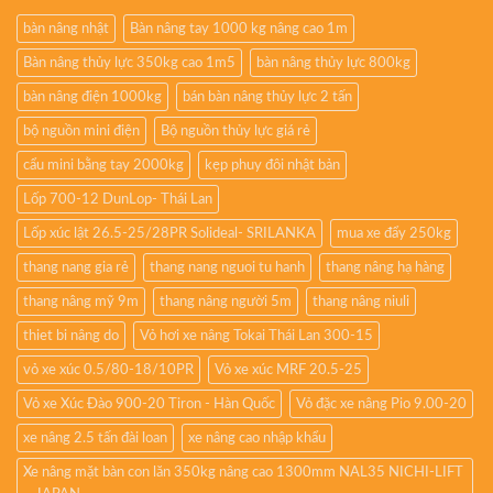
bàn nâng nhật
Bàn nâng tay 1000 kg nâng cao 1m
Bàn nâng thủy lực 350kg cao 1m5
bàn nâng thủy lực 800kg
bàn nâng điện 1000kg
bán bàn nâng thủy lực 2 tấn
bộ nguồn mini điện
Bộ nguồn thủy lực giá rẻ
cẩu mini bằng tay 2000kg
kẹp phuy đôi nhật bản
Lốp 700-12 DunLop- Thái Lan
Lốp xúc lật 26.5-25/28PR Solideal- SRILANKA
mua xe đẩy 250kg
thang nang gia rẻ
thang nang nguoi tu hanh
thang nâng hạ hàng
thang nâng mỹ 9m
thang nâng người 5m
thang nâng niuli
thiet bi nâng do
Vỏ hơi xe nâng Tokai Thái Lan 300-15
vỏ xe xúc 0.5/80-18/10PR
Vỏ xe xúc MRF 20.5-25
Vỏ xe Xúc Đào 900-20 Tiron - Hàn Quốc
Vỏ đặc xe nâng Pio 9.00-20
xe nâng 2.5 tấn đài loan
xe nâng cao nhập khẩu
Xe nâng mặt bàn con lăn 350kg nâng cao 1300mm NAL35 NICHI-LIFT