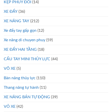
KẸP PHUY ĐÔI
(14)
XE ĐẨY
(36)
XE NÂNG TAY
(212)
Xe đẩy tay gấp gọn
(12)
Xe nâng di chuyen phuy
(59)
XE ĐẨY HAI TẦNG
(18)
CẨU TAY MINI THỦY LỰC
(44)
VÕ XE
(5)
Bàn nâng thủy lực
(110)
Thang nâng tự hành
(11)
XE NÂNG BÁN TỰ ĐỘNG
(39)
VỎ XE
(42)