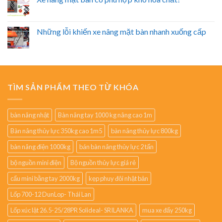
Những lỗi khiến xe nâng mặt bàn nhanh xuống cấp
TÌM SẢN PHẨM THEO TỪ KHÓA
bàn nâng nhật
Bàn nâng tay 1000 kg nâng cao 1m
Bàn nâng thủy lực 350kg cao 1m5
bàn nâng thủy lực 800kg
bàn nâng điện 1000kg
bán bàn nâng thủy lực 2 tấn
bộ nguồn mini điện
Bộ nguồn thủy lực giá rẻ
cẩu mini bằng tay 2000kg
kẹp phuy đôi nhật bản
Lốp 700-12 DunLop- Thái Lan
Lốp xúc lật 26.5-25/28PR Solideal- SRILANKA
mua xe đẩy 250kg