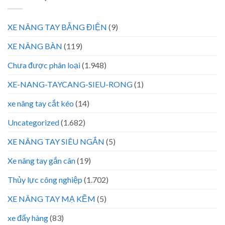
XE NÂNG TAY BẰNG ĐIỆN
(9)
XE NÂNG BÀN
(119)
Chưa được phân loại
(1.948)
XE-NANG-TAYCANG-SIEU-RONG
(1)
xe nâng tay cắt kéo
(14)
Uncategorized
(1.682)
XE NÂNG TAY SIÊU NGẮN
(5)
Xe nâng tay gắn cân
(19)
Thủy lực công nghiệp
(1.702)
XE NÂNG TAY MẠ KẼM
(5)
xe đẩy hàng
(83)