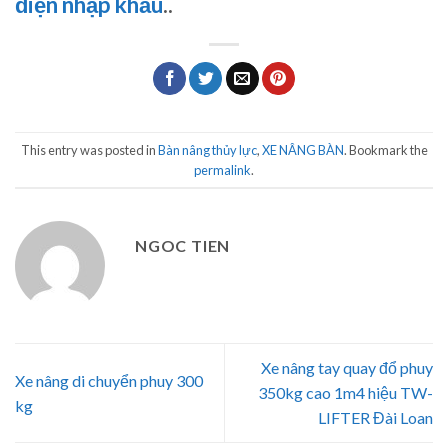
điện nhập khẩu
..
This entry was posted in
Bàn nâng thủy lực
,
XE NÂNG BÀN
. Bookmark the
permalink
.
NGOC TIEN
Xe nâng tay quay đổ phuy
Xe nâng di chuyển phuy 300
350kg cao 1m4 hiệu TW-
kg
LIFTER Đài Loan