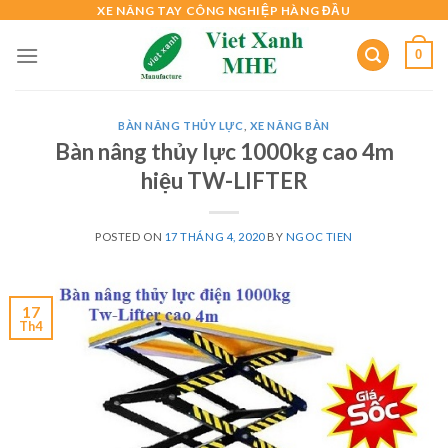
Skip
XE NÂNG TAY CÔNG NGHIỆP HÀNG ĐẦU
to
0
content
BÀN NÂNG THỦY LỰC
,
XE NÂNG BÀN
Bàn nâng thủy lực 1000kg cao 4m
hiệu TW-LIFTER
POSTED ON
17 THÁNG 4, 2020
BY
NGOC TIEN
17
Th4