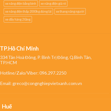
xe nâng điện bằng bình
xe nâng điện giá rẻ
xe nâng điện thấp 2000kg đứng lái
xe thang nâng người
xe đẩy hàng 2 tầng
TP.Hồ Chí Minh
334 Tân Hoà Đông, P. Bình Trị Đông, Q.Bình Tân,
TP.HCM
Hotline/Zalo/Viber:
096.297.2250
Email:
greco@congnghiepvietxanh.com.vn
Huế