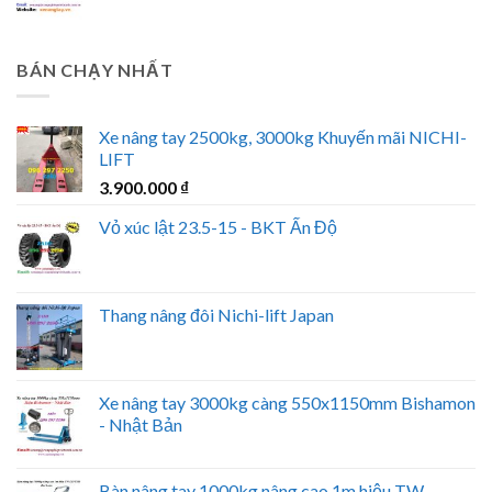
BÁN CHẠY NHẤT
Xe nâng tay 2500kg, 3000kg Khuyến mãi NICHI-
LIFT
3.900.000
₫
Vỏ xúc lật 23.5-15 - BKT Ấn Độ
Thang nâng đôi Nichi-lift Japan
Xe nâng tay 3000kg càng 550x1150mm Bishamon
- Nhật Bản
Bàn nâng tay 1000kg nâng cao 1m hiệu TW-