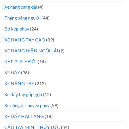
Xe nâng càng dài
(4)
Thang nâng người
(44)
Bộ kẹp phuy
(24)
XE NÂNG TAY CAO
(89)
XE NÂNG ĐIỆN NGỒI LÁI
(2)
KẸP PHUY ĐÔI
(14)
XE ĐẨY
(36)
XE NÂNG TAY
(212)
Xe đẩy tay gấp gọn
(12)
Xe nâng di chuyen phuy
(59)
XE ĐẨY HAI TẦNG
(18)
CẨU TAY MINI THỦY LỰC
(44)