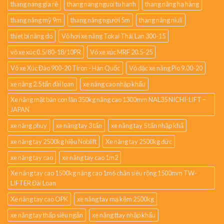
thang nang gia rẻ
thang nang nguoi tu hanh
thang nâng hạ hàng
thang nâng mỹ 9m
thang nâng người 5m
thang nâng niuli
thiet bi nâng do
Vỏ hơi xe nâng Tokai Thái Lan 300-15
vỏ xe xúc 0.5/80-18/10PR
Vỏ xe xúc MRF 20.5-25
Vỏ xe Xúc Đào 900-20 Tiron - Hàn Quốc
Vỏ đặc xe nâng Pio 9.00-20
xe nâng 2.5 tấn đài loan
xe nâng cao nhập khẩu
Xe nâng mặt bàn con lăn 350kg nâng cao 1300mm NAL35 NICHI-LIFT –
JAPAN
xe nâng phuy
xe nâng tay 3 tấn
xe nâng tay 5 tấn nhập khẩ
xe nâng tay 2500kg hiệu Noblift
Xe nâng tay 2500kg đức
xe nâng tay cao
xe nâng tay cao 1m2
Xe nâng tay cao 1500kg nâng cao 1m6 chân siêu rộng 1500mm TW-
LIFTER Đài Loan
Xe nâng tay cao OPK
xe nâng tay mạ kẽm 2500kg
xe nâng tay thấp siêu ngắn
xe nâng ttay nhập khẩu