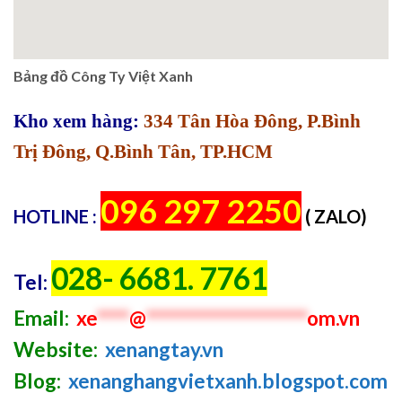
Bảng đồ Công Ty Việt Xanh
Kho xem hàng:
334 Tân Hòa Đông, P.Bình
Trị Đông, Q.Bình Tân, TP.HCM
096 297 2250
HOTLINE :
( ZALO)
028- 6681. 7761
Tel:
Email:
xe
****
@
********************
om.vn
Website:
xenangtay.vn
Blog:
xenanghangvietxanh.blogspot.com