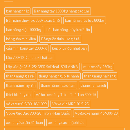
bàn nâng nhật
Bàn nâng tay 1000 kg nâng cao 1m
Bàn nâng thủy lực 350kg cao 1m5
bàn nâng thủy lực 800kg
bàn nâng điện 1000kg
bán bàn nâng thủy lực 2 tấn
bộ nguồn mini điện
Bộ nguồn thủy lực giá rẻ
cẩu mini bằng tay 2000kg
kẹp phuy đôi nhật bản
Lốp 700-12 DunLop- Thái Lan
Lốp xúc lật 26.5-25/28PR Solideal- SRILANKA
mua xe đẩy 250kg
thang nang gia rẻ
thang nang nguoi tu hanh
thang nâng hạ hàng
thang nâng mỹ 9m
thang nâng người 5m
thang nâng niuli
thiet bi nâng do
Vỏ hơi xe nâng Tokai Thái Lan 300-15
vỏ xe xúc 0.5/80-18/10PR
Vỏ xe xúc MRF 20.5-25
Vỏ xe Xúc Đào 900-20 Tiron - Hàn Quốc
Vỏ đặc xe nâng Pio 9.00-20
xe nâng 2.5 tấn đài loan
xe nâng cao nhập khẩu