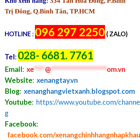
Kho xem hàng:
334 Tân Hòa Đông, P.Bình
Trị Đông, Q.Bình Tân, TP.HCM
096 297 2250
HOTLINE :
( ZALO)
028- 6681. 7761
Tel:
Email:
xe
****
@
********************
om.vn
Website:
xenangtay.vn
Blog:
xenanghangvietxanh.blogspot.com
Youtube:
https://www.youtube.com/chan
g
Facebook:
facebook.com/xenangchinhhangnhapkha