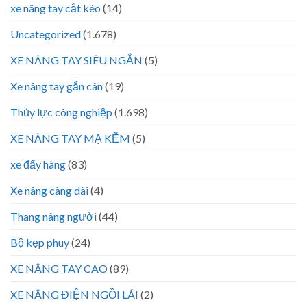
xe nâng tay cắt kéo
(14)
Uncategorized
(1.678)
XE NÂNG TAY SIÊU NGẮN
(5)
Xe nâng tay gắn cân
(19)
Thủy lực công nghiệp
(1.698)
XE NÂNG TAY MẠ KẼM
(5)
xe đẩy hàng
(83)
Xe nâng càng dài
(4)
Thang nâng người
(44)
Bộ kẹp phuy
(24)
XE NÂNG TAY CAO
(89)
XE NÂNG ĐIỆN NGỒI LÁI
(2)