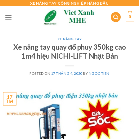
Skip
XE NÂNG TAY CÔNG NGHIỆP HÀNG ĐẦU
to
0
content
XE NÂNG TAY
Xe nâng tay quay đổ phuy 350kg cao
1m4 hiệu NICHI-LIFT Nhật Bản
POSTED ON
17 THÁNG 4, 2020
BY
NGOC TIEN
17
Th4