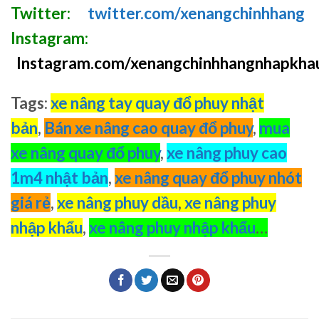
Twitter:
twitter.com/xenangchinhhang
Instagram:
Instagram.com/xenangchinhhangnhapkha
Tags
:
xe nâng tay quay đổ phuy nhật
bản
,
Bán xe nâng cao quay đổ phuy
,
mua
xe nâng quay đổ phuy
,
xe nâng phuy cao
1m4 nhật bản
,
xe nâng quay đổ phuy nhót
giá rẻ
,
xe nâng phuy dầu
,
xe nâng phuy
nhập khẩu
,
xe nâng phuy nhập khẩu
…