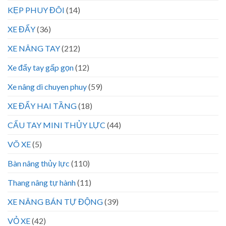
KẸP PHUY ĐÔI
(14)
XE ĐẨY
(36)
XE NÂNG TAY
(212)
Xe đẩy tay gấp gọn
(12)
Xe nâng di chuyen phuy
(59)
XE ĐẨY HAI TẦNG
(18)
CẨU TAY MINI THỦY LỰC
(44)
VÕ XE
(5)
Bàn nâng thủy lực
(110)
Thang nâng tự hành
(11)
XE NÂNG BÁN TỰ ĐỘNG
(39)
VỎ XE
(42)