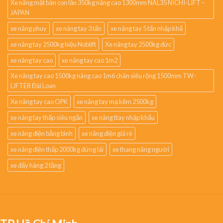
Xe nâng mặt bàn con lăn 350kg nâng cao 1300mm NAL35 NICHI-LIFT –
JAPAN
xe nâng phuy
xe nâng tay 3 tấn
xe nâng tay 5 tấn nhập khẩ
xe nâng tay 2500kg hiệu Noblift
Xe nâng tay 2500kg đức
xe nâng tay cao
xe nâng tay cao 1m2
Xe nâng tay cao 1500kg nâng cao 1m6 chân siêu rộng 1500mm TW-
LIFTER Đài Loan
Xe nâng tay cao OPK
xe nâng tay mạ kẽm 2500kg
xe nâng tay thấp siêu ngắn
xe nâng ttay nhập khẩu
xe nâng điện bằng bình
xe nâng điện giá rẻ
xe nâng điện thấp 2000kg đứng lái
xe thang nâng người
xe đẩy hàng 2 tầng