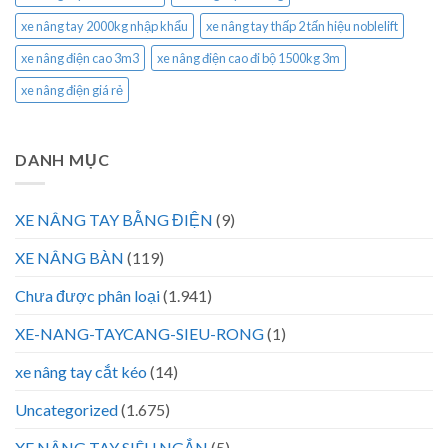
xe nâng tay 2000kg nhập khẩu
xe nâng tay thấp 2 tấn hiệu noblelift
xe nâng điện cao 3m3
xe nâng điện cao đi bộ 1500kg 3m
xe nâng điện giá rẻ
DANH MỤC
XE NÂNG TAY BẰNG ĐIỆN
(9)
XE NÂNG BÀN
(119)
Chưa được phân loại
(1.941)
XE-NANG-TAYCANG-SIEU-RONG
(1)
xe nâng tay cắt kéo
(14)
Uncategorized
(1.675)
XE NÂNG TAY SIÊU NGẮN
(5)