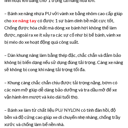
linh hoạt khi đang chở 1 trọng tải hàng hóa lớn.
– Bánh xe nâng nhựa PU với vành xe bằng nhôm cao cấp giúp
cho
xe nâng tay
có được 1 sự bám dính bề mặt cực tốt,
Chống được hóa chất mà dòng xe bánh hơi không thể làm
được, ngoài ra xe ít xảy ra các sự cố như bị bể bánh, vành xe
bị méo do xe hoạt động quá công suất.
– Dàn khung nâng làm bằng thép đặc, chắc chắn và đảm bảo
không bị biến dạng nếu sử dụng đúng tải trọng. Càng xe nâng
sẽ không bị cong khi nâng tải trọng tối đa.
– Khung càng chắc chắn chịu được tải trọng nặng, bơm có
các núm mỡ giúp dễ dàng bảo dưỡng và tra dầu mỡ để xe
vận hành êm mượt và kéo dài tuổi thọ.
– Bánh xe làm từ chất liệu PU/ NYLON có tính đàn hồi, độ
bền và độ cứng cao giúp xe di chuyển nhẹ nhàng, chống trầy
xước và chống làm bể nền nhà.