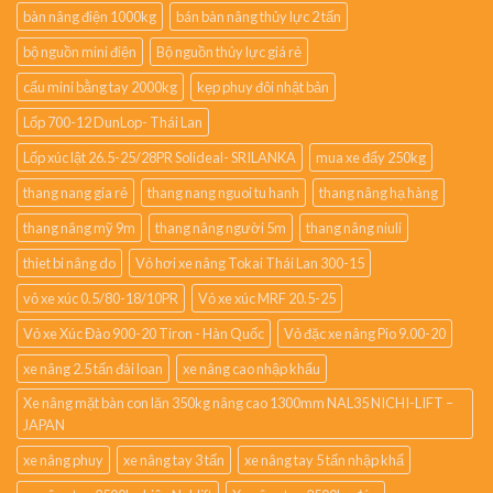
bàn nâng điện 1000kg
bán bàn nâng thủy lực 2 tấn
bộ nguồn mini điện
Bộ nguồn thủy lực giá rẻ
cẩu mini bằng tay 2000kg
kẹp phuy đôi nhật bản
Lốp 700-12 DunLop- Thái Lan
Lốp xúc lật 26.5-25/28PR Solideal- SRILANKA
mua xe đẩy 250kg
thang nang gia rẻ
thang nang nguoi tu hanh
thang nâng hạ hàng
thang nâng mỹ 9m
thang nâng người 5m
thang nâng niuli
thiet bi nâng do
Vỏ hơi xe nâng Tokai Thái Lan 300-15
vỏ xe xúc 0.5/80-18/10PR
Vỏ xe xúc MRF 20.5-25
Vỏ xe Xúc Đào 900-20 Tiron - Hàn Quốc
Vỏ đặc xe nâng Pio 9.00-20
xe nâng 2.5 tấn đài loan
xe nâng cao nhập khẩu
Xe nâng mặt bàn con lăn 350kg nâng cao 1300mm NAL35 NICHI-LIFT –
JAPAN
xe nâng phuy
xe nâng tay 3 tấn
xe nâng tay 5 tấn nhập khẩ