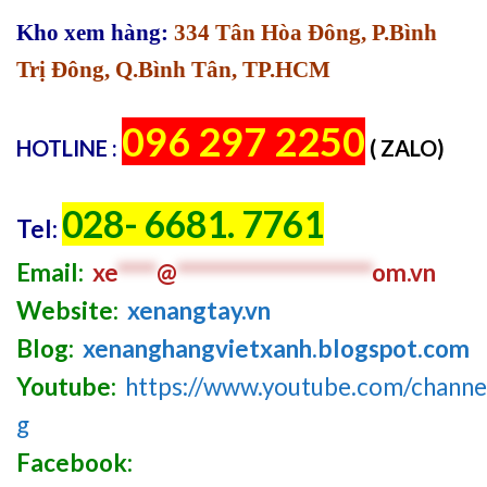
Kho xem hàng:
334 Tân Hòa Đông, P.Bình
Trị Đông, Q.Bình Tân, TP.HCM
096 297 2250
HOTLINE :
( ZALO)
028- 6681. 7761
Tel:
Email:
xe
****
@
********************
om.vn
Website:
xenangtay.vn
Blog:
xenanghangvietxanh.blogspot.com
Youtube:
https://www.youtube.com/chan
g
Facebook: