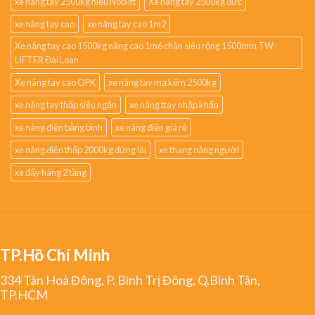
xe nâng tay 2500kg hiệu Noblift
Xe nâng tay 2500kg đức
xe nâng tay cao
xe nâng tay cao 1m2
Xe nâng tay cao 1500kg nâng cao 1m6 chân siêu rộng 1500mm TW-
LIFTER Đài Loan
Xe nâng tay cao OPK
xe nâng tay mạ kẽm 2500kg
xe nâng tay thấp siêu ngắn
xe nâng ttay nhập khẩu
xe nâng điện bằng bình
xe nâng điện giá rẻ
xe nâng điện thấp 2000kg đứng lái
xe thang nâng người
xe đẩy hàng 2 tầng
TP.Hồ Chí Minh
334 Tân Hoà Đông, P. Bình Trị Đông, Q.Bình Tân,
TP.HCM