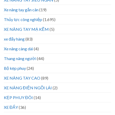
Xe nâng tay gắn cân
(19)
Thủy lực công nghiệp
(1.695)
XE NÂNG TAY MẠ KẼM
(5)
xe đẩy hàng
(83)
Xe nâng càng dài
(4)
Thang nâng người
(44)
Bộ kẹp phuy
(24)
XE NÂNG TAY CAO
(89)
XE NÂNG ĐIỆN NGỒI LÁI
(2)
KẸP PHUY ĐÔI
(14)
XE ĐẨY
(36)