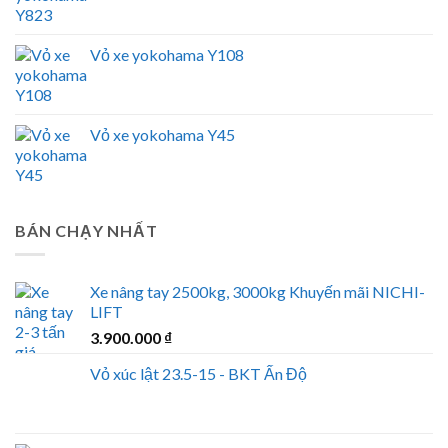
Vỏ xe yokohama Y108
Vỏ xe yokohama Y45
BÁN CHẠY NHẤT
Xe nâng tay 2500kg, 3000kg Khuyến mãi NICHI-
LIFT
3.900.000
₫
Vỏ xúc lật 23.5-15 - BKT Ấn Độ