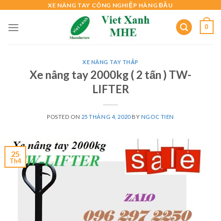
Skip
XE NÂNG TAY CÔNG NGHIỆP HÀNG ĐẦU
to
0
content
XE NÂNG TAY THẤP
Xe nâng tay 2000kg ( 2 tấn ) TW-
LIFTER
POSTED ON
25 THÁNG 4, 2020
BY
NGOC TIEN
25
Th4