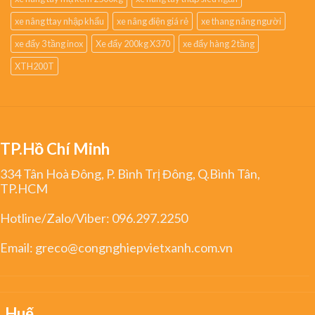
xe nâng ttay nhập khẩu
xe nâng điện giá rẻ
xe thang nâng người
xe đẩy 3 tầng inox
Xe đẩy 200kg X370
xe đẩy hàng 2 tầng
XTH200T
TP.Hồ Chí Minh
334 Tân Hoà Đông, P. Bình Trị Đông, Q.Bình Tân,
TP.HCM
Hotline/Zalo/Viber:
096.297.2250
Email:
greco@congnghiepvietxanh.com.vn
Huế