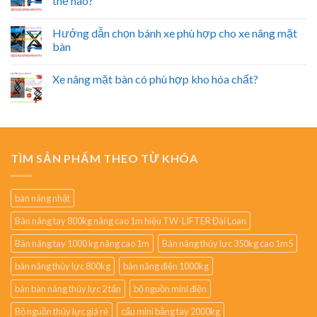
thế nào?
Hướng dẫn chọn bánh xe phù hợp cho xe nâng mặt
bàn
Xe nâng mặt bàn có phù hợp kho hóa chất?
TÌM SẢN PHẨM THEO TỪ KHÓA
bàn nâng nhật
Bàn nâng tay 800kg nâng cao 1m hiệu TW-LIFTER Đài Loan
Bàn nâng tay 1000 kg nâng cao 1m
Bàn nâng thủy lực 350kg cao 1m5
bàn nâng thủy lực 800kg
bàn nâng điện 1000kg
bán bàn nâng thủy lực 2 tấn
bộ nguồn mini điện
Bộ nguồn thủy lực giá rẻ
cẩu mini bằng tay 2000kg