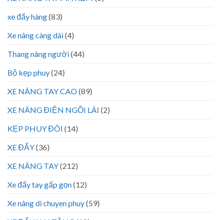
xe đẩy hàng
(83)
Xe nâng càng dài
(4)
Thang nâng người
(44)
Bộ kẹp phuy
(24)
XE NÂNG TAY CAO
(89)
XE NÂNG ĐIỆN NGỒI LÁI
(2)
KẸP PHUY ĐÔI
(14)
XE ĐẨY
(36)
XE NÂNG TAY
(212)
Xe đẩy tay gấp gọn
(12)
Xe nâng di chuyen phuy
(59)