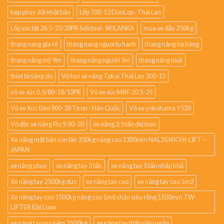
kẹp phuy đôi nhật bản
Lốp 700-12 DunLop- Thái Lan
Lốp xúc lật 26.5-25/28PR Solideal- SRILANKA
mua xe đẩy 250kg
thang nang gia rẻ
thang nang nguoi tu hanh
thang nâng hạ hàng
thang nâng mỹ 9m
thang nâng người 5m
thang nâng niuli
thiet bi nâng do
Vỏ hơi xe nâng Tokai Thái Lan 300-15
vỏ xe xúc 0.5/80-18/10PR
Vỏ xe xúc MRF 20.5-25
Vỏ xe Xúc Đào 900-20 Tiron - Hàn Quốc
Vỏ xe yokohama Y520
Vỏ đặc xe nâng Pio 9.00-20
xe nâng 2.5 tấn đài loan
Xe nâng mặt bàn con lăn 350kg nâng cao 1300mm NAL35 NICHI-LIFT –
JAPAN
xe nâng phuy
xe nâng tay 3 tấn
xe nâng tay 5 tấn nhập khẩ
Xe nâng tay 2500kg đức
xe nâng tay cao
xe nâng tay cao 1m2
Xe nâng tay cao 1500kg nâng cao 1m6 chân siêu rộng 1500mm TW-
LIFTER Đài Loan
xe nâng tay mạ kẽm 2500kg
xe nâng tay thấp siêu ngắn