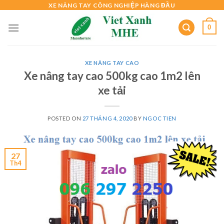
Skip
XE NÂNG TAY CÔNG NGHIỆP HÀNG ĐẦU
to
0
content
XE NÂNG TAY CAO
Xe nâng tay cao 500kg cao 1m2 lên
xe tải
POSTED ON
27 THÁNG 4, 2020
BY
NGOC TIEN
27
Th4