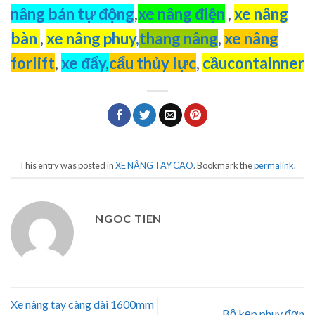
nâng bán tự động
,
xe nâng điện
,
xe nâng
bàn
,
xe nâng phuy
,
thang nâng
,
xe nâng
forlift
,
xe đẩy
,
cẩu thủy lực
,
cầucontainner
This entry was posted in
XE NÂNG TAY CAO
. Bookmark the
permalink
.
NGOC TIEN
Xe nâng tay càng dài 1600mm
Bộ kẹp phuy đơn