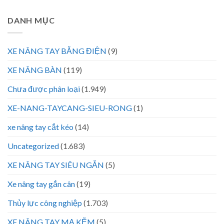
DANH MỤC
XE NÂNG TAY BẰNG ĐIỆN
(9)
XE NÂNG BÀN
(119)
Chưa được phân loại
(1.949)
XE-NANG-TAYCANG-SIEU-RONG
(1)
xe nâng tay cắt kéo
(14)
Uncategorized
(1.683)
XE NÂNG TAY SIÊU NGẮN
(5)
Xe nâng tay gắn cân
(19)
Thủy lực công nghiệp
(1.703)
XE NÂNG TAY MẠ KẼM
(5)