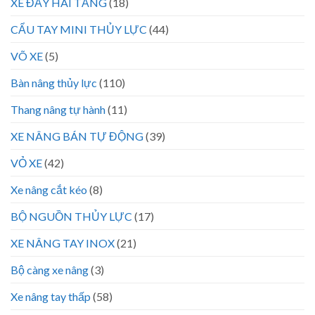
XE ĐẨY HAI TẦNG
(18)
CẨU TAY MINI THỦY LỰC
(44)
VÕ XE
(5)
Bàn nâng thủy lực
(110)
Thang nâng tự hành
(11)
XE NÂNG BÁN TỰ ĐỘNG
(39)
VỎ XE
(42)
Xe nâng cắt kéo
(8)
BỘ NGUỒN THỦY LỰC
(17)
XE NÂNG TAY INOX
(21)
Bộ càng xe nâng
(3)
Xe nâng tay thấp
(58)