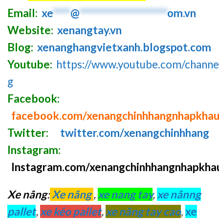
Email:
xe
****
@
********************
om.vn
Website:
xenangtay.vn
Blog:
xenanghangvietxanh.blogspot.com
Youtube:
https://www.youtube.com/chan
g
Facebook:
facebook.com/xenangchinhhangnhapkha
Twitter:
twitter.com/xenangchinhhang
Instagram:
Instagram.com/xenangchinhhangnhapkha
Xe nâng
:
Xe nâng
,
xe nang tay
,
xe nânng
pallet
,
xe kéo pallet
,
xe nâng tay cao
,
xe