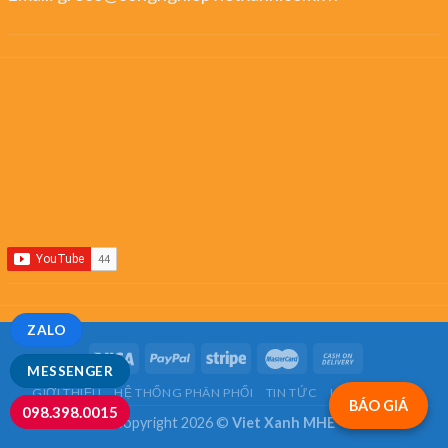
ZALO
MESSENGER
GIỚI THIỆU
HỆ THỐNG PHÂN PHỐI
TIN TỨC
LIÊN HỆ
FAQ
BÁO GIÁ
098.398.0015
Copyright 2026 ©
Viet Xanh MHE