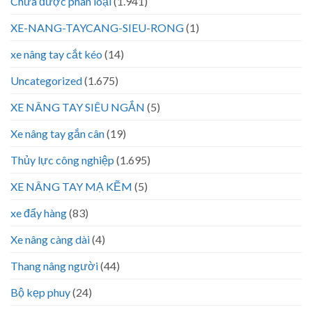
Chưa được phân loại
(1.941)
XE-NANG-TAYCANG-SIEU-RONG
(1)
xe nâng tay cắt kéo
(14)
Uncategorized
(1.675)
XE NÂNG TAY SIÊU NGẮN
(5)
Xe nâng tay gắn cân
(19)
Thủy lực công nghiệp
(1.695)
XE NÂNG TAY MẠ KẼM
(5)
xe đẩy hàng
(83)
Xe nâng càng dài
(4)
Thang nâng người
(44)
Bộ kẹp phuy
(24)