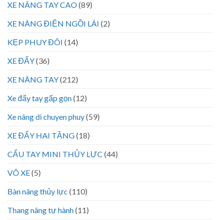
XE NÂNG TAY CAO
(89)
XE NÂNG ĐIỆN NGỒI LÁI
(2)
KẸP PHUY ĐÔI
(14)
XE ĐẨY
(36)
XE NÂNG TAY
(212)
Xe đẩy tay gấp gọn
(12)
Xe nâng di chuyen phuy
(59)
XE ĐẨY HAI TẦNG
(18)
CẨU TAY MINI THỦY LỰC
(44)
VÕ XE
(5)
Bàn nâng thủy lực
(110)
Thang nâng tự hành
(11)