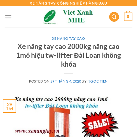
Skip
XE NÂNG TAY CÔNG NGHIỆP HÀNG ĐẦU
to
0
content
XE NÂNG TAY CAO
Xe nâng tay cao 2000kg nâng cao
1m6 hiệu tw-lifter Đài Loan không
khóa
POSTED ON
29 THÁNG 4, 2020
BY
NGOC TIEN
29
Th4