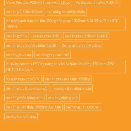
Vỏ xe Xúc Đào 900-20 Tiron - Hàn Quốc
Vỏ đặc xe nâng Pio 9.00-20
xe nâng 2.5 tấn đài loan
xe nâng cao nhập khẩu
Xe nâng mặt bàn con lăn 350kg nâng cao 1300mm NAL35 NICHI-LIFT –
JAPAN
xe nâng phuy
xe nâng tay 3 tấn
xe nâng tay 5 tấn nhập khẩ
xe nâng tay 2500kg hiệu Noblift
Xe nâng tay 2500kg đức
xe nâng tay cao
xe nâng tay cao 1m2
Xe nâng tay cao 1500kg nâng cao 1m6 chân siêu rộng 1500mm TW-
LIFTER Đài Loan
Xe nâng tay cao OPK
xe nâng tay mạ kẽm 2500kg
xe nâng tay thấp siêu ngắn
xe nâng ttay nhập khẩu
xe nâng điện bằng bình
xe nâng điện giá rẻ
xe nâng điện thấp 2000kg đứng lái
xe thang nâng người
xe đẩy hàng 2 tầng