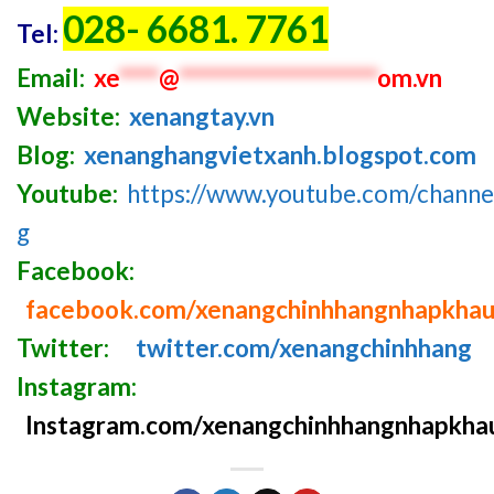
028- 6681. 7761
Tel:
Email:
xe
****
@
********************
om.vn
Website:
xenangtay.vn
Blog:
xenanghangvietxanh.blogspot.com
Youtube:
https://www.youtube.com/chan
g
Facebook:
facebook.com/xenangchinhhangnhapkha
Twitter:
twitter.com/xenangchinhhang
Instagram:
Instagram.com/xenangchinhhangnhapkha