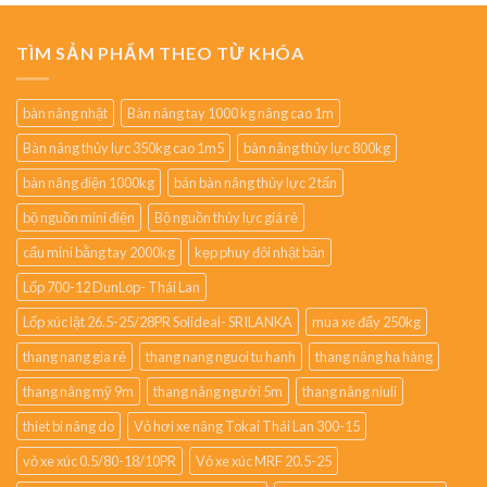
TÌM SẢN PHẨM THEO TỪ KHÓA
bàn nâng nhật
Bàn nâng tay 1000 kg nâng cao 1m
Bàn nâng thủy lực 350kg cao 1m5
bàn nâng thủy lực 800kg
bàn nâng điện 1000kg
bán bàn nâng thủy lực 2 tấn
bộ nguồn mini điện
Bộ nguồn thủy lực giá rẻ
cẩu mini bằng tay 2000kg
kẹp phuy đôi nhật bản
Lốp 700-12 DunLop- Thái Lan
Lốp xúc lật 26.5-25/28PR Solideal- SRILANKA
mua xe đẩy 250kg
thang nang gia rẻ
thang nang nguoi tu hanh
thang nâng hạ hàng
thang nâng mỹ 9m
thang nâng người 5m
thang nâng niuli
thiet bi nâng do
Vỏ hơi xe nâng Tokai Thái Lan 300-15
vỏ xe xúc 0.5/80-18/10PR
Vỏ xe xúc MRF 20.5-25