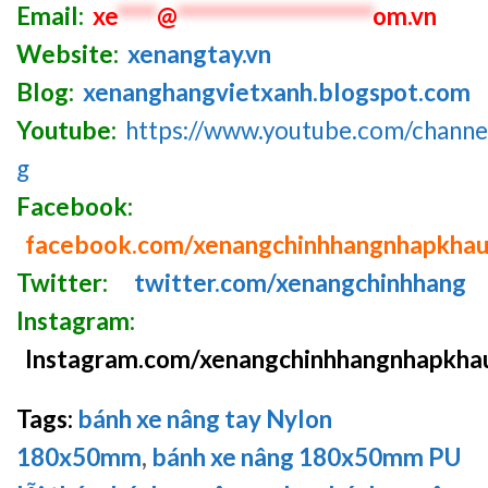
Email:
xe
****
@
********************
om.vn
Website:
xenangtay.vn
Blog:
xenanghangvietxanh.blogspot.com
Youtube:
https://www.youtube.com/chan
g
Facebook:
facebook.com/xenangchinhhangnhapkha
Twitter:
twitter.com/xenangchinhhang
Instagram:
Instagram.com/xenangchinhhangnhapkha
Tags:
bánh xe nâng tay Nylon
180x50mm
,
bánh xe nâng 180x50mm PU