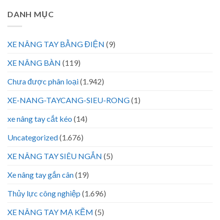
DANH MỤC
XE NÂNG TAY BẰNG ĐIỆN
(9)
XE NÂNG BÀN
(119)
Chưa được phân loại
(1.942)
XE-NANG-TAYCANG-SIEU-RONG
(1)
xe nâng tay cắt kéo
(14)
Uncategorized
(1.676)
XE NÂNG TAY SIÊU NGẮN
(5)
Xe nâng tay gắn cân
(19)
Thủy lực công nghiệp
(1.696)
XE NÂNG TAY MẠ KẼM
(5)