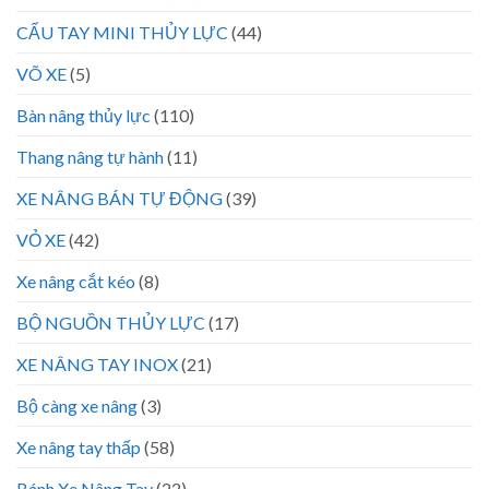
CẨU TAY MINI THỦY LỰC
(44)
VÕ XE
(5)
Bàn nâng thủy lực
(110)
Thang nâng tự hành
(11)
XE NÂNG BÁN TỰ ĐỘNG
(39)
VỎ XE
(42)
Xe nâng cắt kéo
(8)
BỘ NGUỒN THỦY LỰC
(17)
XE NÂNG TAY INOX
(21)
Bộ càng xe nâng
(3)
Xe nâng tay thấp
(58)
Bánh Xe Nâng Tay
(22)