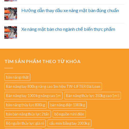
Hướng dẫn thay dầu xe nâng mặt bàn đúng chuẩn
Xe nâng mặt bàn cho ngành chế biến thực phẩm
TÌM SẢN PHẨM THEO TỪ KHÓA
bàn nâng nhật
Bàn nâng tay 800kg nâng cao 1m hiệu TW-LIFTER Đài Loan
Bàn nâng tay 1000 kg nâng cao 1m
Bàn nâng thủy lực 350kg cao 1m5
bàn nâng thủy lực 800kg
bàn nâng điện 1000kg
bán bàn nâng thủy lực 2 tấn
bộ nguồn mini điện
Bộ nguồn thủy lực giá rẻ
cẩu mini bằng tay 2000kg