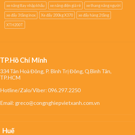
xe nâng ttay nhập khẩu
xe nâng điện giá rẻ
xe thang nâng người
xe đẩy 3 tầng inox
Xe đẩy 200kg X370
xe đẩy hàng 2 tầng
XTH200T
TP.Hồ Chí Minh
334 Tân Hoà Đông, P. Bình Trị Đông, Q.Bình Tân,
TP.HCM
Hotline/Zalo/Viber:
096.297.2250
Email:
greco@congnghiepvietxanh.com.vn
Huế