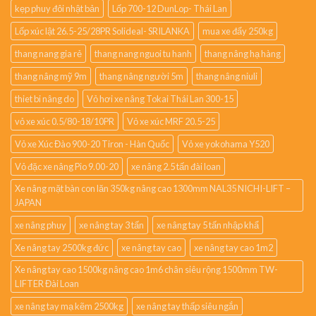
kẹp phuy đôi nhật bản
Lốp 700-12 DunLop- Thái Lan
Lốp xúc lật 26.5-25/28PR Solideal- SRILANKA
mua xe đẩy 250kg
thang nang gia rẻ
thang nang nguoi tu hanh
thang nâng hạ hàng
thang nâng mỹ 9m
thang nâng người 5m
thang nâng niuli
thiet bi nâng do
Vỏ hơi xe nâng Tokai Thái Lan 300-15
vỏ xe xúc 0.5/80-18/10PR
Vỏ xe xúc MRF 20.5-25
Vỏ xe Xúc Đào 900-20 Tiron - Hàn Quốc
Vỏ xe yokohama Y520
Vỏ đặc xe nâng Pio 9.00-20
xe nâng 2.5 tấn đài loan
Xe nâng mặt bàn con lăn 350kg nâng cao 1300mm NAL35 NICHI-LIFT –
JAPAN
xe nâng phuy
xe nâng tay 3 tấn
xe nâng tay 5 tấn nhập khẩ
Xe nâng tay 2500kg đức
xe nâng tay cao
xe nâng tay cao 1m2
Xe nâng tay cao 1500kg nâng cao 1m6 chân siêu rộng 1500mm TW-
LIFTER Đài Loan
xe nâng tay mạ kẽm 2500kg
xe nâng tay thấp siêu ngắn