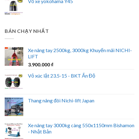
Vỏ xe yokohama Y45
BÁN CHẠY NHẤT
Xe nâng tay 2500kg, 3000kg Khuyến mãi NICHI-
LIFT
3.900.000
₫
Vỏ xúc lật 23.5-15 - BKT Ấn Độ
Thang nâng đôi Nichi-lift Japan
Xe nâng tay 3000kg càng 550x1150mm Bishamon
- Nhật Bản