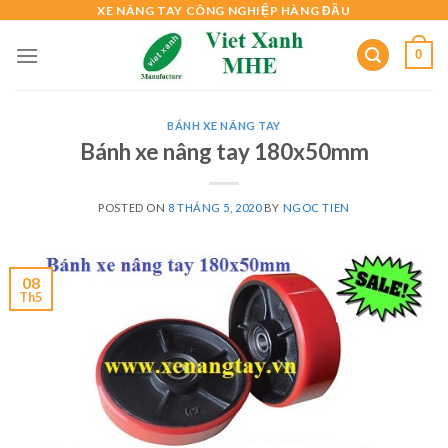
Skip
XE NÂNG TAY CÔNG NGHIỆP HÀNG ĐẦU
to
0
content
BÁNH XE NÂNG TAY
Bánh xe nâng tay 180x50mm
POSTED ON
8 THÁNG 5, 2020
BY
NGOC TIEN
08
Th5