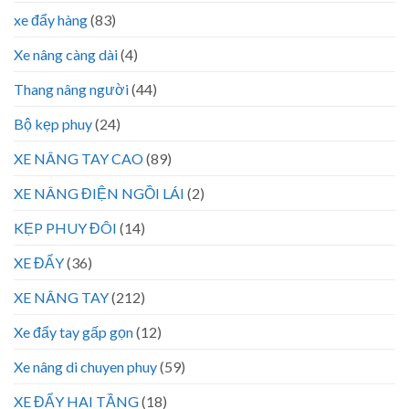
xe đẩy hàng
(83)
Xe nâng càng dài
(4)
Thang nâng người
(44)
Bộ kẹp phuy
(24)
XE NÂNG TAY CAO
(89)
XE NÂNG ĐIỆN NGỒI LÁI
(2)
KẸP PHUY ĐÔI
(14)
XE ĐẨY
(36)
XE NÂNG TAY
(212)
Xe đẩy tay gấp gọn
(12)
Xe nâng di chuyen phuy
(59)
XE ĐẨY HAI TẦNG
(18)