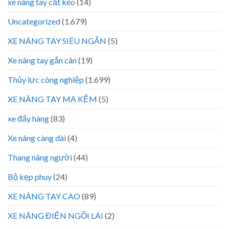
xe nâng tay cắt kéo
(14)
Uncategorized
(1.679)
XE NÂNG TAY SIÊU NGẮN
(5)
Xe nâng tay gắn cân
(19)
Thủy lực công nghiệp
(1.699)
XE NÂNG TAY MẠ KẼM
(5)
xe đẩy hàng
(83)
Xe nâng càng dài
(4)
Thang nâng người
(44)
Bộ kẹp phuy
(24)
XE NÂNG TAY CAO
(89)
XE NÂNG ĐIỆN NGỒI LÁI
(2)