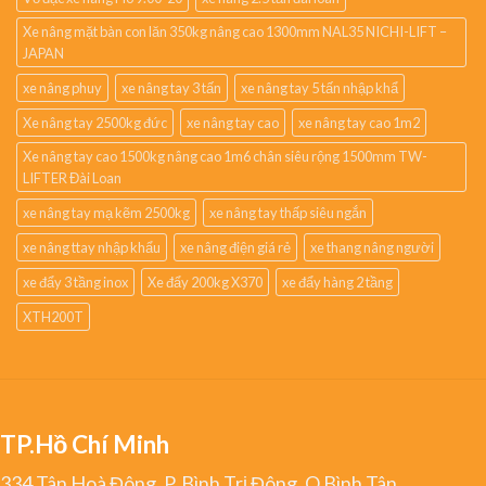
Xe nâng mặt bàn con lăn 350kg nâng cao 1300mm NAL35 NICHI-LIFT –
JAPAN
xe nâng phuy
xe nâng tay 3 tấn
xe nâng tay 5 tấn nhập khẩ
Xe nâng tay 2500kg đức
xe nâng tay cao
xe nâng tay cao 1m2
Xe nâng tay cao 1500kg nâng cao 1m6 chân siêu rộng 1500mm TW-
LIFTER Đài Loan
xe nâng tay mạ kẽm 2500kg
xe nâng tay thấp siêu ngắn
xe nâng ttay nhập khẩu
xe nâng điện giá rẻ
xe thang nâng người
xe đẩy 3 tầng inox
Xe đẩy 200kg X370
xe đẩy hàng 2 tầng
XTH200T
TP.Hồ Chí Minh
334 Tân Hoà Đông, P. Bình Trị Đông, Q.Bình Tân,