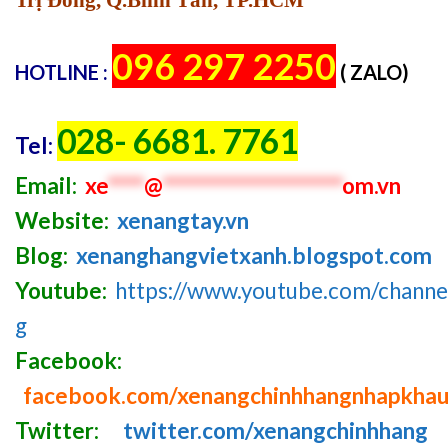
096 297 2250
HOTLINE :
( ZALO)
028- 6681. 7761
Tel:
Email:
xe
****
@
********************
om.vn
Website:
xenangtay.vn
Blog:
xenanghangvietxanh.blogspot.com
Youtube:
https://www.youtube.com/chan
g
Facebook:
facebook.com/xenangchinhhangnhapkha
Twitter:
twitter.com/xenangchinhhang