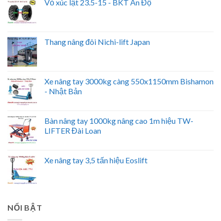
Vỏ xúc lật 23.5-15 - BKT Ấn Độ
Thang nâng đôi Nichi-lift Japan
Xe nâng tay 3000kg càng 550x1150mm Bishamon
- Nhật Bản
Bàn nâng tay 1000kg nâng cao 1m hiệu TW-
LIFTER Đài Loan
Xe nâng tay 3,5 tấn hiệu Eoslift
NỔI BẬT