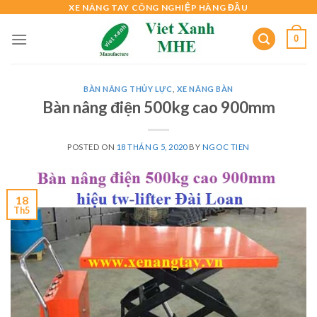
Skip
XE NÂNG TAY CÔNG NGHIỆP HÀNG ĐẦU
to
0
content
BÀN NÂNG THỦY LỰC
,
XE NÂNG BÀN
Bàn nâng điện 500kg cao 900mm
POSTED ON
18 THÁNG 5, 2020
BY
NGOC TIEN
18
Th5