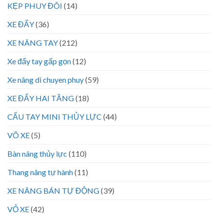
KẸP PHUY ĐÔI
(14)
XE ĐẨY
(36)
XE NÂNG TAY
(212)
Xe đẩy tay gấp gọn
(12)
Xe nâng di chuyen phuy
(59)
XE ĐẨY HAI TẦNG
(18)
CẨU TAY MINI THỦY LỰC
(44)
VÕ XE
(5)
Bàn nâng thủy lực
(110)
Thang nâng tự hành
(11)
XE NÂNG BÁN TỰ ĐỘNG
(39)
VỎ XE
(42)