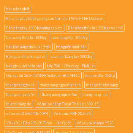
bàn nâng nhật
Bàn nâng tay 800kg nâng cao 1m hiệu TW-LIFTER Đài Loan
Bàn nâng tay 1000 kg nâng cao 1m
Bàn nâng thủy lực 350kg cao 1m5
bàn nâng thủy lực 800kg
bàn nâng điện 1000kg
bán bàn nâng thủy lực 2 tấn
bộ nguồn mini điện
Bộ nguồn thủy lực giá rẻ
cẩu mini bằng tay 2000kg
kẹp phuy đôi nhật bản
Lốp 700-12 DunLop- Thái Lan
Lốp xúc lật 26.5-25/28PR Solideal- SRILANKA
mua xe đẩy 250kg
thang nang gia rẻ
thang nang nguoi tu hanh
thang nâng hạ hàng
thang nâng mỹ 9m
thang nâng người 5m
thang nâng niuli
thiet bi nâng do
Vỏ hơi xe nâng Tokai Thái Lan 300-15
vỏ xe xúc 0.5/80-18/10PR
Vỏ xe xúc MRF 20.5-25
Vỏ xe Xúc Đào 900-20 Tiron - Hàn Quốc
Vỏ xe yokohama Y520
Vỏ đặc xe nâng Pio 9.00-20
xe nâng 2.5 tấn đài loan