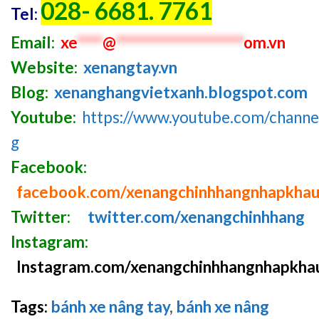
028- 6681. 7761
Tel:
Email:
xe
****
@
********************
om.vn
Website:
xenangtay.vn
Blog:
xenanghangvietxanh.blogspot.com
Youtube:
https://www.youtube.com/chan
g
Facebook:
facebook.com/xenangchinhhangnhapkha
Twitter:
twitter.com/xenangchinhhang
Instagram:
Instagram.com/xenangchinhhangnhapkha
Tags:
bánh xe nâng tay
,
bánh xe nâng