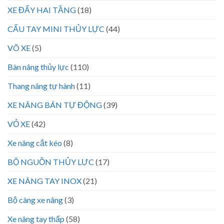
XE ĐẨY HAI TẦNG
(18)
CẨU TAY MINI THỦY LỰC
(44)
VÕ XE
(5)
Bàn nâng thủy lực
(110)
Thang nâng tự hành
(11)
XE NÂNG BÁN TỰ ĐỘNG
(39)
VỎ XE
(42)
Xe nâng cắt kéo
(8)
BỘ NGUỒN THỦY LỰC
(17)
XE NÂNG TAY INOX
(21)
Bộ càng xe nâng
(3)
Xe nâng tay thấp
(58)