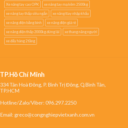
Xe nâng tay cao OPK
xe nâng tay mạ kẽm 2500kg
xe nâng tay thấp siêu ngắn
xe nâng ttay nhập khẩu
xe nâng điện bằng bình
xe nâng điện giá rẻ
xe nâng điện thấp 2000kg đứng lái
xe thang nâng người
xe đẩy hàng 2 tầng
TP.Hồ Chí Minh
334 Tân Hoà Đông, P. Bình Trị Đông, Q.Bình Tân,
TP.HCM
Hotline/Zalo/Viber:
096.297.2250
Email:
greco@congnghiepvietxanh.com.vn