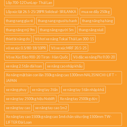
Lốp 700-12 DunLop- Thái Lan
Lốp xúc lật 26.5-25/28PR Solideal- SRILANKA
mua xe đẩy 250kg
thang nang gia rẻ
thang nang nguoi tu hanh
thang nâng hạ hàng
thang nâng mỹ 9m
thang nâng người 5m
thang nâng niuli
thiet bi nâng do
Vỏ hơi xe nâng Tokai Thái Lan 300-15
vỏ xe xúc 0.5/80-18/10PR
Vỏ xe xúc MRF 20.5-25
Vỏ xe Xúc Đào 900-20 Tiron - Hàn Quốc
Vỏ đặc xe nâng Pio 9.00-20
xe nâng 2.5 tấn đài loan
xe nâng cao nhập khẩu
Xe nâng mặt bàn con lăn 350kg nâng cao 1300mm NAL35 NICHI-LIFT –
JAPAN
xe nâng phuy
xe nâng tay 3 tấn
xe nâng tay 5 tấn nhập khẩ
xe nâng tay 2500kg hiệu Noblift
Xe nâng tay 2500kg đức
xe nâng tay cao
xe nâng tay cao 1m2
Xe nâng tay cao 1500kg nâng cao 1m6 chân siêu rộng 1500mm TW-
LIFTER Đài Loan