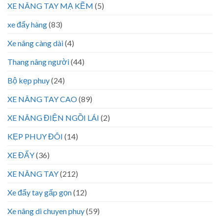
XE NÂNG TAY MẠ KẼM
(5)
xe đẩy hàng
(83)
Xe nâng càng dài
(4)
Thang nâng người
(44)
Bộ kẹp phuy
(24)
XE NÂNG TAY CAO
(89)
XE NÂNG ĐIỆN NGỒI LÁI
(2)
KẸP PHUY ĐÔI
(14)
XE ĐẨY
(36)
XE NÂNG TAY
(212)
Xe đẩy tay gấp gọn
(12)
Xe nâng di chuyen phuy
(59)