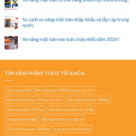
So sánh xe nâng mặt bàn nhập khẩu và lắp ráp trong
nước
Xe nâng mặt bàn nào bán chạy nhất năm 2026?
TÌM SẢN PHẨM THEO TỪ KHÓA
bàn nâng nhật
Bàn nâng tay 1000 kg nâng cao 1m
Bàn nâng thủy lực 350kg cao 1m5
bàn nâng thủy lực 800kg
bàn nâng điện 1000kg
bán bàn nâng thủy lực 2 tấn
bộ nguồn mini điện
Bộ nguồn thủy lực giá rẻ
cẩu mini bằng tay 2000kg
kẹp phuy đôi nhật bản