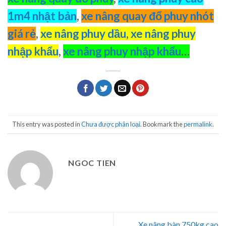
1m4 nhật bản
,
xe nâng quay đổ phuy nhót
giá rẻ
,
xe nâng phuy dầu
,
xe nâng phuy
nhập khẩu
,
xe nâng phuy nhập khẩu
…
This entry was posted in
Chưa được phân loại
. Bookmark the
permalink
.
NGOC TIEN
Xe nâng bàn 750kg cao