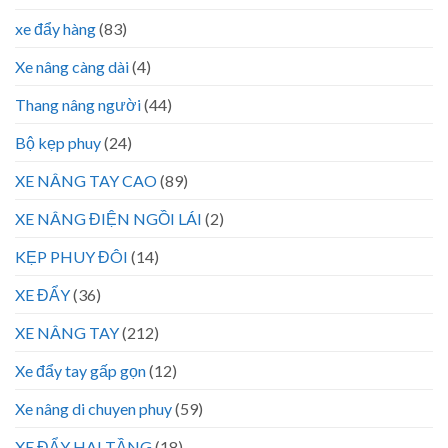
xe đẩy hàng
(83)
Xe nâng càng dài
(4)
Thang nâng người
(44)
Bộ kẹp phuy
(24)
XE NÂNG TAY CAO
(89)
XE NÂNG ĐIỆN NGỒI LÁI
(2)
KẸP PHUY ĐÔI
(14)
XE ĐẨY
(36)
XE NÂNG TAY
(212)
Xe đẩy tay gấp gọn
(12)
Xe nâng di chuyen phuy
(59)
XE ĐẨY HAI TẦNG
(18)