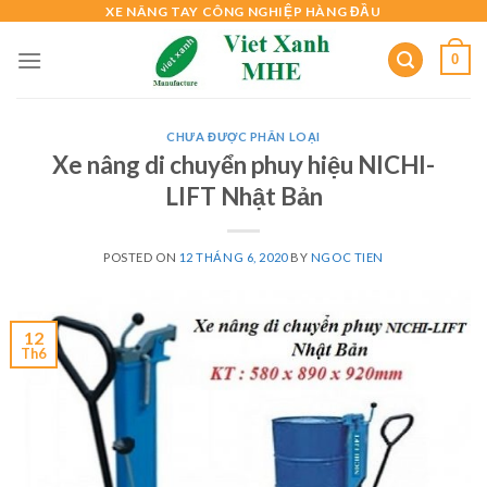
Skip
XE NÂNG TAY CÔNG NGHIỆP HÀNG ĐẦU
to
0
content
CHƯA ĐƯỢC PHÂN LOẠI
Xe nâng di chuyển phuy hiệu NICHI-
LIFT Nhật Bản
POSTED ON
12 THÁNG 6, 2020
BY
NGOC TIEN
12
Th6