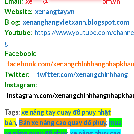
Email:
xe
****
@
********************
om.vn
Website:
xenangtay.vn
Blog:
xenanghangvietxanh.blogspot.com
Youtube:
https://www.youtube.com/chan
g
Facebook:
facebook.com/xenangchinhhangnhapkha
Twitter:
twitter.com/xenangchinhhang
Instagram:
Instagram.com/xenangchinhhangnhapkha
Tags
:
xe nâng tay quay đổ phuy nhật
bản
,
Bán xe nâng cao quay đổ phuy
,
mua
xe nâng quay đổ phuy
,
xe nâng phuy cao