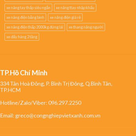
xe nâng tay thấp siêu ngắn
xe nâng ttay nhập khẩu
xe nâng điện bằng bình
xe nâng điện giá rẻ
xe nâng điện thấp 2000kg đứng lái
xe thang nâng người
xe đẩy hàng 2 tầng
TP.Hồ Chí Minh
334 Tân Hoà Đông, P. Bình Trị Đông, Q.Bình Tân,
TP.HCM
Hotline/Zalo/Viber:
096.297.2250
Email:
greco@congnghiepvietxanh.com.vn