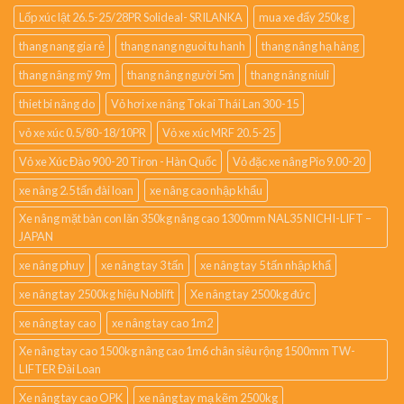
Lốp xúc lật 26.5-25/28PR Solideal- SRILANKA
mua xe đẩy 250kg
thang nang gia rẻ
thang nang nguoi tu hanh
thang nâng hạ hàng
thang nâng mỹ 9m
thang nâng người 5m
thang nâng niuli
thiet bi nâng do
Vỏ hơi xe nâng Tokai Thái Lan 300-15
vỏ xe xúc 0.5/80-18/10PR
Vỏ xe xúc MRF 20.5-25
Vỏ xe Xúc Đào 900-20 Tiron - Hàn Quốc
Vỏ đặc xe nâng Pio 9.00-20
xe nâng 2.5 tấn đài loan
xe nâng cao nhập khẩu
Xe nâng mặt bàn con lăn 350kg nâng cao 1300mm NAL35 NICHI-LIFT –
JAPAN
xe nâng phuy
xe nâng tay 3 tấn
xe nâng tay 5 tấn nhập khẩ
xe nâng tay 2500kg hiệu Noblift
Xe nâng tay 2500kg đức
xe nâng tay cao
xe nâng tay cao 1m2
Xe nâng tay cao 1500kg nâng cao 1m6 chân siêu rộng 1500mm TW-
LIFTER Đài Loan
Xe nâng tay cao OPK
xe nâng tay mạ kẽm 2500kg