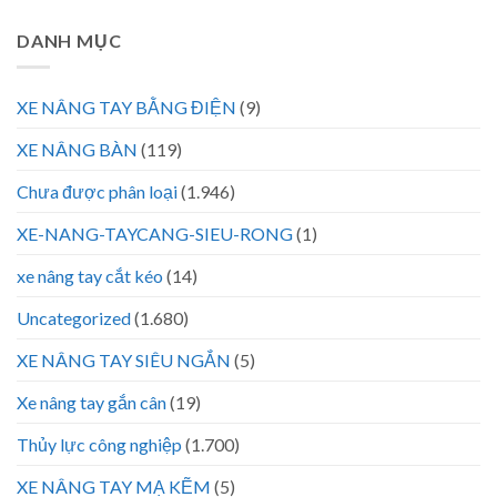
DANH MỤC
XE NÂNG TAY BẰNG ĐIỆN
(9)
XE NÂNG BÀN
(119)
Chưa được phân loại
(1.946)
XE-NANG-TAYCANG-SIEU-RONG
(1)
xe nâng tay cắt kéo
(14)
Uncategorized
(1.680)
XE NÂNG TAY SIÊU NGẮN
(5)
Xe nâng tay gắn cân
(19)
Thủy lực công nghiệp
(1.700)
XE NÂNG TAY MẠ KẼM
(5)