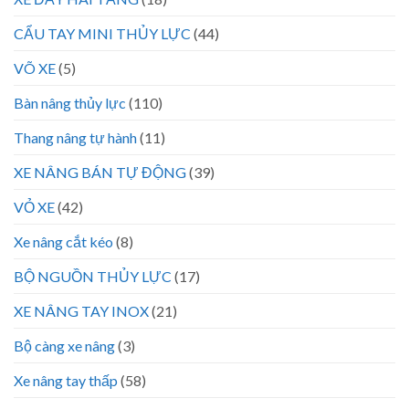
CẨU TAY MINI THỦY LỰC
(44)
VÕ XE
(5)
Bàn nâng thủy lực
(110)
Thang nâng tự hành
(11)
XE NÂNG BÁN TỰ ĐỘNG
(39)
VỎ XE
(42)
Xe nâng cắt kéo
(8)
BỘ NGUỒN THỦY LỰC
(17)
XE NÂNG TAY INOX
(21)
Bộ càng xe nâng
(3)
Xe nâng tay thấp
(58)