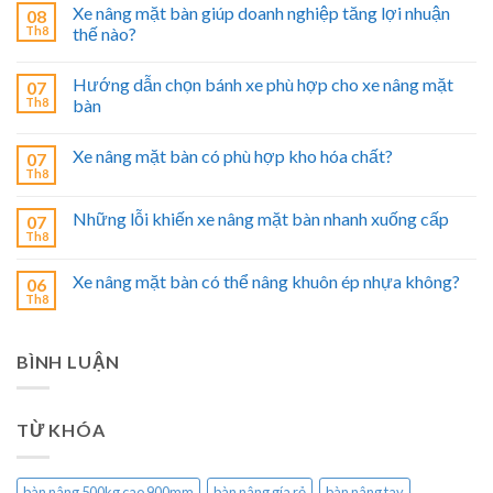
Xe nâng mặt bàn giúp doanh nghiệp tăng lợi nhuận
08
Th8
thế nào?
Hướng dẫn chọn bánh xe phù hợp cho xe nâng mặt
07
Th8
bàn
Xe nâng mặt bàn có phù hợp kho hóa chất?
07
Th8
Những lỗi khiến xe nâng mặt bàn nhanh xuống cấp
07
Th8
Xe nâng mặt bàn có thể nâng khuôn ép nhựa không?
06
Th8
BÌNH LUẬN
TỪ KHÓA
bàn nâng 500kg cao 900mm
bàn nâng gía rẻ
bàn nâng tay