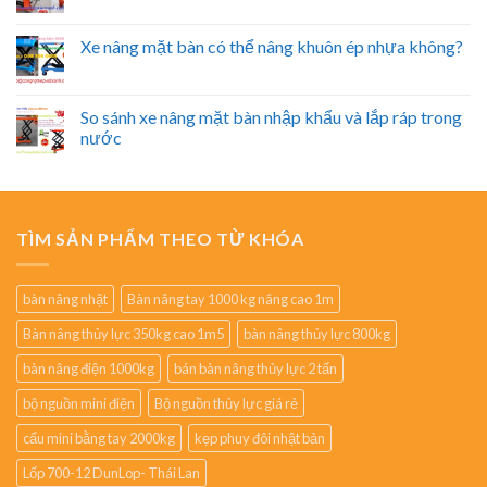
Xe nâng mặt bàn có thể nâng khuôn ép nhựa không?
So sánh xe nâng mặt bàn nhập khẩu và lắp ráp trong
nước
TÌM SẢN PHẨM THEO TỪ KHÓA
bàn nâng nhật
Bàn nâng tay 1000 kg nâng cao 1m
Bàn nâng thủy lực 350kg cao 1m5
bàn nâng thủy lực 800kg
bàn nâng điện 1000kg
bán bàn nâng thủy lực 2 tấn
bộ nguồn mini điện
Bộ nguồn thủy lực giá rẻ
cẩu mini bằng tay 2000kg
kẹp phuy đôi nhật bản
Lốp 700-12 DunLop- Thái Lan