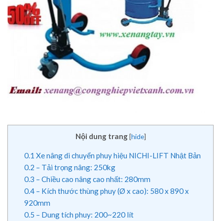
Nội dung trang
[
hide
]
0.1
Xe nâng di chuyển phuy hiệu NICHI-LIFT Nhật Bản
0.2
– Tải trọng nâng: 250kg
0.3
– Chiều cao nâng cao nhất: 280mm
0.4
– Kích thước thùng phuy (Ø x cao): 580 x 890 x
920mm
0.5
– Dung tích phuy: 200~220 lít