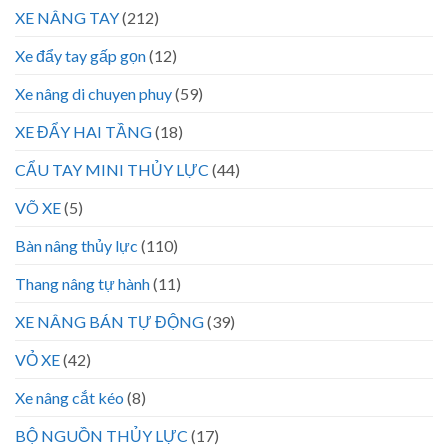
XE NÂNG TAY
(212)
Xe đẩy tay gấp gọn
(12)
Xe nâng di chuyen phuy
(59)
XE ĐẨY HAI TẦNG
(18)
CẨU TAY MINI THỦY LỰC
(44)
VÕ XE
(5)
Bàn nâng thủy lực
(110)
Thang nâng tự hành
(11)
XE NÂNG BÁN TỰ ĐỘNG
(39)
VỎ XE
(42)
Xe nâng cắt kéo
(8)
BỘ NGUỒN THỦY LỰC
(17)