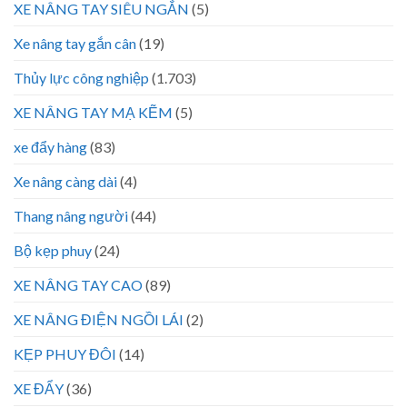
XE NÂNG TAY SIÊU NGẮN
(5)
Xe nâng tay gắn cân
(19)
Thủy lực công nghiệp
(1.703)
XE NÂNG TAY MẠ KẼM
(5)
xe đẩy hàng
(83)
Xe nâng càng dài
(4)
Thang nâng người
(44)
Bộ kẹp phuy
(24)
XE NÂNG TAY CAO
(89)
XE NÂNG ĐIỆN NGỒI LÁI
(2)
KẸP PHUY ĐÔI
(14)
XE ĐẨY
(36)