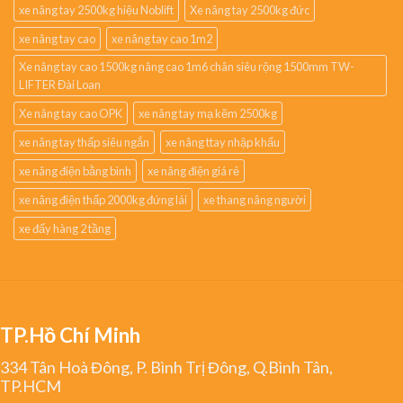
xe nâng tay 2500kg hiệu Noblift
Xe nâng tay 2500kg đức
xe nâng tay cao
xe nâng tay cao 1m2
Xe nâng tay cao 1500kg nâng cao 1m6 chân siêu rộng 1500mm TW-
LIFTER Đài Loan
Xe nâng tay cao OPK
xe nâng tay mạ kẽm 2500kg
xe nâng tay thấp siêu ngắn
xe nâng ttay nhập khẩu
xe nâng điện bằng bình
xe nâng điện giá rẻ
xe nâng điện thấp 2000kg đứng lái
xe thang nâng người
xe đẩy hàng 2 tầng
TP.Hồ Chí Minh
334 Tân Hoà Đông, P. Bình Trị Đông, Q.Bình Tân,
TP.HCM