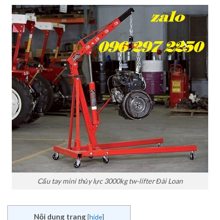
Cẩu tay mini thủy lực 3000kg tw-lifter Đài Loan
Nội dung trang
[
hide
]