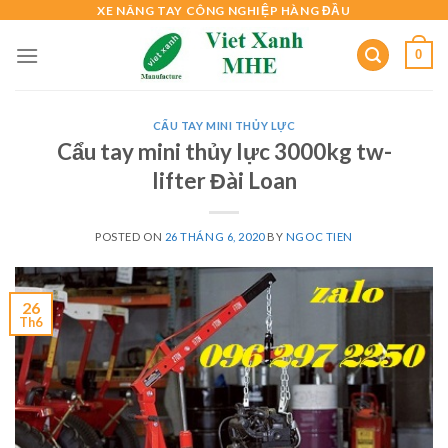
Skip
XE NÂNG TAY CÔNG NGHIỆP HÀNG ĐẦU
to
0
content
CẨU TAY MINI THỦY LỰC
Cẩu tay mini thủy lực 3000kg tw-
lifter Đài Loan
POSTED ON
26 THÁNG 6, 2020
BY
NGOC TIEN
26
Th6