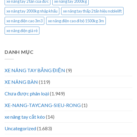
xe nâng tay 2 tấn của đức
xe nâng tay 2000kg
xe nâng tay 2000kg nhập khẩu
xe nâng tay thấp 2 tấn hiệu noblelift
xe nâng điện cao 3m3
xe nâng điện cao đi bộ 1500kg 3m
xe nâng điện giá rẻ
DANH MỤC
XE NÂNG TAY BẰNG ĐIỆN
(9)
XE NÂNG BÀN
(119)
Chưa được phân loại
(1.949)
XE-NANG-TAYCANG-SIEU-RONG
(1)
xe nâng tay cắt kéo
(14)
Uncategorized
(1.683)