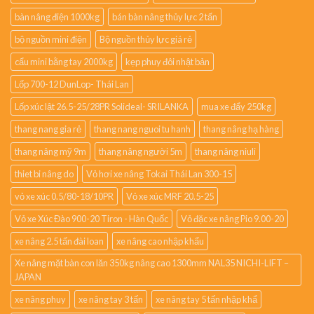
bàn nâng điện 1000kg
bán bàn nâng thủy lực 2 tấn
bộ nguồn mini điện
Bộ nguồn thủy lực giá rẻ
cẩu mini bằng tay 2000kg
kẹp phuy đôi nhật bản
Lốp 700-12 DunLop- Thái Lan
Lốp xúc lật 26.5-25/28PR Solideal- SRILANKA
mua xe đẩy 250kg
thang nang gia rẻ
thang nang nguoi tu hanh
thang nâng hạ hàng
thang nâng mỹ 9m
thang nâng người 5m
thang nâng niuli
thiet bi nâng do
Vỏ hơi xe nâng Tokai Thái Lan 300-15
vỏ xe xúc 0.5/80-18/10PR
Vỏ xe xúc MRF 20.5-25
Vỏ xe Xúc Đào 900-20 Tiron - Hàn Quốc
Vỏ đặc xe nâng Pio 9.00-20
xe nâng 2.5 tấn đài loan
xe nâng cao nhập khẩu
Xe nâng mặt bàn con lăn 350kg nâng cao 1300mm NAL35 NICHI-LIFT –
JAPAN
xe nâng phuy
xe nâng tay 3 tấn
xe nâng tay 5 tấn nhập khẩ