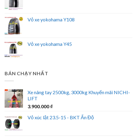
Vỏ xe yokohama Y108
Vỏ xe yokohama Y45
BÁN CHẠY NHẤT
Xe nâng tay 2500kg, 3000kg Khuyến mãi NICHI-
LIFT
3.900.000
₫
Vỏ xúc lật 23.5-15 - BKT Ấn Độ