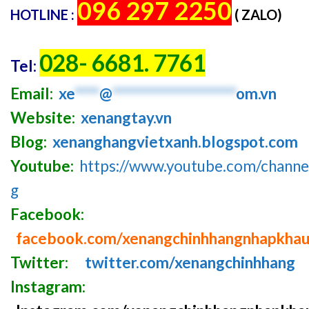
096 297 2250
HOTLINE :
( ZALO)
028- 6681. 7761
Tel:
Email:
xe
****
@
********************
om.vn
Website:
xenangtay.vn
Blog:
xenanghangvietxanh.blogspot.com
Youtube:
https://www.youtube.com/chan
g
Facebook:
facebook.com/xenangchinhhangnhapkha
Twitter:
twitter.com/xenangchinhhang
Instagram: