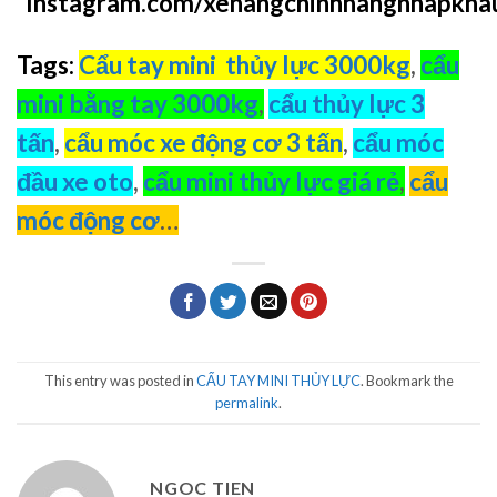
Instagram.com/xenangchinhhangnhapkha
Tags:
Cẩu tay mini thủy lực 3000kg
,
cẩu
mini bằng tay 3000kg
,
cẩu thủy lực 3
tấn
,
cẩu móc xe động cơ 3 tấn
,
cẩu móc
đầu xe oto
,
cẩu mini thủy lực giá rẻ
,
cẩu
móc động cơ
…
This entry was posted in
CẨU TAY MINI THỦY LỰC
. Bookmark the
permalink
.
NGOC TIEN