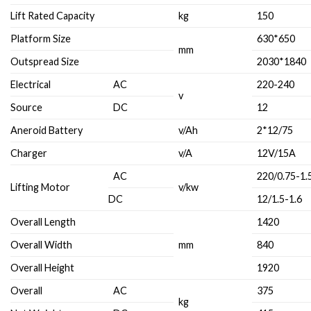
Lift Rated Capacity
kg
150
Platform Size
630*650
mm
Outspread Size
2030*1840
Electrical
AC
220-240
v
Source
DC
12
Aneroid Battery
v/Ah
2*12/75
Charger
v/A
12V/15A
AC
220/0.75-1.
Lifting Motor
v/kw
DC
12/1.5-1.6
Overall Length
1420
Overall Width
mm
840
Overall Height
1920
Overall
AC
375
kg