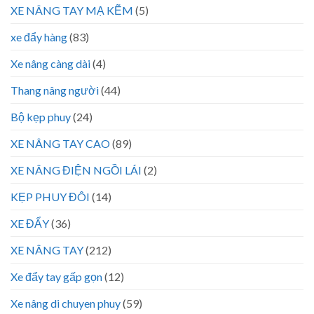
XE NÂNG TAY MẠ KẼM
(5)
xe đẩy hàng
(83)
Xe nâng càng dài
(4)
Thang nâng người
(44)
Bộ kẹp phuy
(24)
XE NÂNG TAY CAO
(89)
XE NÂNG ĐIỆN NGỒI LÁI
(2)
KẸP PHUY ĐÔI
(14)
XE ĐẨY
(36)
XE NÂNG TAY
(212)
Xe đẩy tay gấp gọn
(12)
Xe nâng di chuyen phuy
(59)