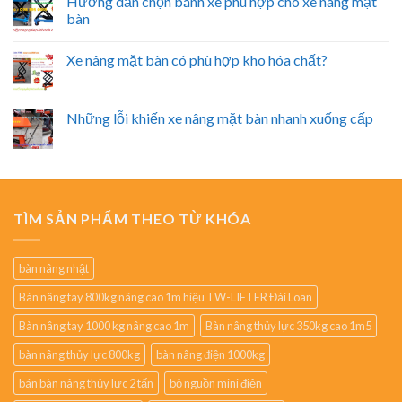
Hướng dẫn chọn bánh xe phù hợp cho xe nâng mặt
bàn
Xe nâng mặt bàn có phù hợp kho hóa chất?
Những lỗi khiến xe nâng mặt bàn nhanh xuống cấp
TÌM SẢN PHẨM THEO TỪ KHÓA
bàn nâng nhật
Bàn nâng tay 800kg nâng cao 1m hiệu TW-LIFTER Đài Loan
Bàn nâng tay 1000 kg nâng cao 1m
Bàn nâng thủy lực 350kg cao 1m5
bàn nâng thủy lực 800kg
bàn nâng điện 1000kg
bán bàn nâng thủy lực 2 tấn
bộ nguồn mini điện