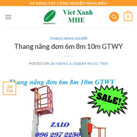
Skip
XE NÂNG TAY CÔNG NGHIỆP HÀNG ĐẦU
to
0
content
THANG NÂNG NGƯỜI
Thang nâng đơn 6m 8m 10m GTWY
POSTED ON
26 THÁNG 6, 2020
BY
NGOC TIEN
26
Th6