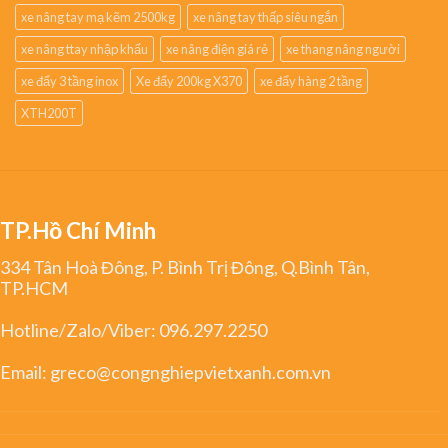
xe nâng tay mạ kẽm 2500kg
xe nâng tay thấp siêu ngắn
xe nâng ttay nhập khẩu
xe nâng điện giá rẻ
xe thang nâng người
xe đẩy 3 tầng inox
Xe đẩy 200kg X370
xe đẩy hàng 2 tầng
XTH200T
TP.Hồ Chí Minh
334 Tân Hoà Đông, P. Bình Trị Đông, Q.Bình Tân,
TP.HCM
Hotline/Zalo/Viber:
096.297.2250
Email:
greco@congnghiepvietxanh.com.vn