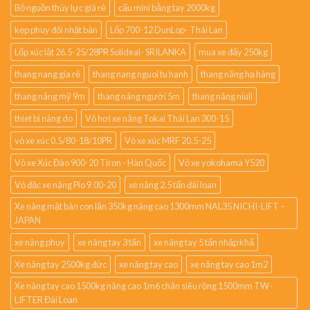
Bộ nguồn thủy lực giá rẻ
cẩu mini bằng tay 2000kg
kẹp phuy đôi nhật bản
Lốp 700-12 DunLop- Thái Lan
Lốp xúc lật 26.5-25/28PR Solideal- SRILANKA
mua xe đẩy 250kg
thang nang gia rẻ
thang nang nguoi tu hanh
thang nâng hạ hàng
thang nâng mỹ 9m
thang nâng người 5m
thang nâng niuli
thiet bi nâng do
Vỏ hơi xe nâng Tokai Thái Lan 300-15
vỏ xe xúc 0.5/80-18/10PR
Vỏ xe xúc MRF 20.5-25
Vỏ xe Xúc Đào 900-20 Tiron - Hàn Quốc
Vỏ xe yokohama Y520
Vỏ đặc xe nâng Pio 9.00-20
xe nâng 2.5 tấn đài loan
Xe nâng mặt bàn con lăn 350kg nâng cao 1300mm NAL35 NICHI-LIFT –
JAPAN
xe nâng phuy
xe nâng tay 3 tấn
xe nâng tay 5 tấn nhập khẩ
Xe nâng tay 2500kg đức
xe nâng tay cao
xe nâng tay cao 1m2
Xe nâng tay cao 1500kg nâng cao 1m6 chân siêu rộng 1500mm TW-
LIFTER Đài Loan