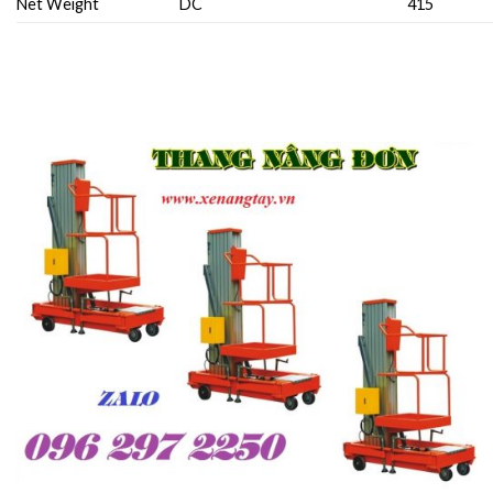
Net Weight
DC
415