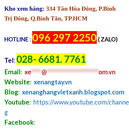
Kho xem hàng:
334 Tân Hòa Đông, P.Bình
Trị Đông, Q.Bình Tân, TP.HCM
096 297 2250
HOTLINE :
( ZALO)
028- 6681. 7761
Tel:
Email:
xe
****
@
********************
om.vn
Website:
xenangtay.vn
Blog:
xenanghangvietxanh.blogspot.com
Youtube:
https://www.youtube.com/chan
g
Facebook: