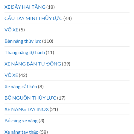
XE ĐẨY HAI TẦNG
(18)
CẨU TAY MINI THỦY LỰC
(44)
VÕ XE
(5)
Bàn nâng thủy lực
(110)
Thang nâng tự hành
(11)
XE NÂNG BÁN TỰ ĐỘNG
(39)
VỎ XE
(42)
Xe nâng cắt kéo
(8)
BỘ NGUỒN THỦY LỰC
(17)
XE NÂNG TAY INOX
(21)
Bộ càng xe nâng
(3)
Xe nâng tay thấp
(58)