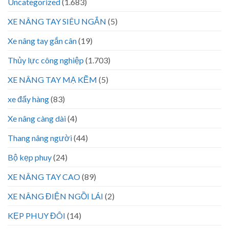
Uncategorized
(1.683)
XE NÂNG TAY SIÊU NGẮN
(5)
Xe nâng tay gắn cân
(19)
Thủy lực công nghiệp
(1.703)
XE NÂNG TAY MẠ KẼM
(5)
xe đẩy hàng
(83)
Xe nâng càng dài
(4)
Thang nâng người
(44)
Bộ kẹp phuy
(24)
XE NÂNG TAY CAO
(89)
XE NÂNG ĐIỆN NGỒI LÁI
(2)
KẸP PHUY ĐÔI
(14)