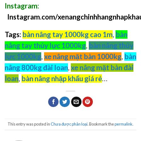
Instagram:
Instagram.com/xenangchinhhangnhapkha
Tags:
bàn nâng tay 1000kg cao 1m
,
bàn
nâng tay thủy lực 1000kg
,
bàn nâng thủy
lực 1000kg
,
xe nâng mặt bàn 1000kg
,
bàn
nâng 800kg đài loan
,
xe nâng mặt bàn đài
loan
,
bàn nâng nhập khẩu giá rẻ
…
This entry was posted in
Chưa được phân loại
. Bookmark the
permalink
.