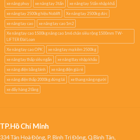
xe nâng phuy
xe nâng tay 3 tấn
xe nâng tay 5 tấn nhập khẩ
xe nâng tay 2500kg hiệu Noblift
Xe nâng tay 2500kg đức
xe nâng tay cao
xe nâng tay cao 1m2
Xe nâng tay cao 1500kg nâng cao 1m6 chân siêu rộng 1500mm TW-
LIFTER Đài Loan
Xe nâng tay cao OPK
xe nâng tay mạ kẽm 2500kg
xe nâng tay thấp siêu ngắn
xe nâng ttay nhập khẩu
xe nâng điện bằng bình
xe nâng điện giá rẻ
xe nâng điện thấp 2000kg đứng lái
xe thang nâng người
xe đẩy hàng 2 tầng
TP.Hồ Chí Minh
334 Tân Hoà Đông, P. Bình Trị Đông, Q.Bình Tân,