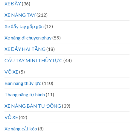
XE ĐẨY
(36)
XE NÂNG TAY
(212)
Xe đẩy tay gấp gọn
(12)
Xe nâng di chuyen phuy
(59)
XE ĐẨY HAI TẦNG
(18)
CẨU TAY MINI THỦY LỰC
(44)
VÕ XE
(5)
Bàn nâng thủy lực
(110)
Thang nâng tự hành
(11)
XE NÂNG BÁN TỰ ĐỘNG
(39)
VỎ XE
(42)
Xe nâng cắt kéo
(8)