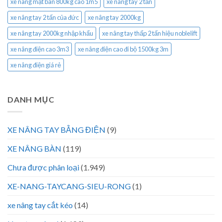
xe nâng mặt bàn 800kg cao 1m5
xe nâng tay 2 tấn
xe nâng tay 2 tấn của đức
xe nâng tay 2000kg
xe nâng tay 2000kg nhập khẩu
xe nâng tay thấp 2 tấn hiệu noblelift
xe nâng điện cao 3m3
xe nâng điện cao đi bộ 1500kg 3m
xe nâng điện giá rẻ
DANH MỤC
XE NÂNG TAY BẰNG ĐIỆN
(9)
XE NÂNG BÀN
(119)
Chưa được phân loại
(1.949)
XE-NANG-TAYCANG-SIEU-RONG
(1)
xe nâng tay cắt kéo
(14)