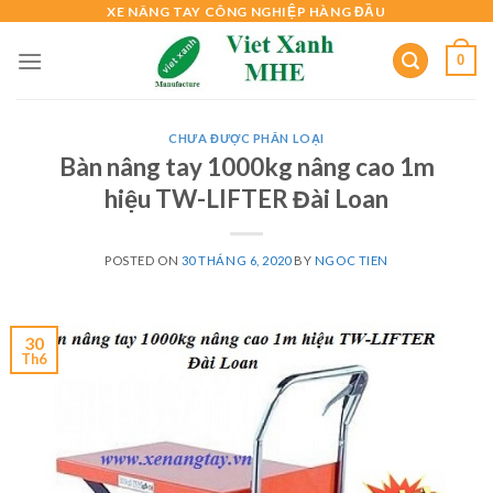
Skip
XE NÂNG TAY CÔNG NGHIỆP HÀNG ĐẦU
to
0
content
CHƯA ĐƯỢC PHÂN LOẠI
Bàn nâng tay 1000kg nâng cao 1m
hiệu TW-LIFTER Đài Loan
POSTED ON
30 THÁNG 6, 2020
BY
NGOC TIEN
30
Th6