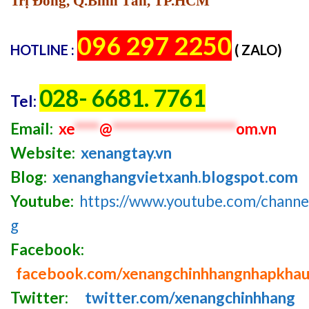
Trị Đông, Q.Bình Tân, TP.HCM
096 297 2250
HOTLINE :
( ZALO)
028- 6681. 7761
Tel:
Email:
xe
****
@
********************
om.vn
Website:
xenangtay.vn
Blog:
xenanghangvietxanh.blogspot.com
Youtube:
https://www.youtube.com/chan
g
Facebook:
facebook.com/xenangchinhhangnhapkha
Twitter:
twitter.com/xenangchinhhang