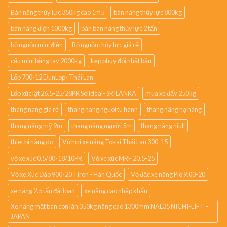
Bàn nâng thủy lực 350kg cao 1m5
bàn nâng thủy lực 800kg
bàn nâng điện 1000kg
bán bàn nâng thủy lực 2 tấn
bộ nguồn mini điện
Bộ nguồn thủy lực giá rẻ
cẩu mini bằng tay 2000kg
kẹp phuy đôi nhật bản
Lốp 700-12 DunLop- Thái Lan
Lốp xúc lật 26.5-25/28PR Solideal- SRILANKA
mua xe đẩy 250kg
thang nang gia rẻ
thang nang nguoi tu hanh
thang nâng hạ hàng
thang nâng mỹ 9m
thang nâng người 5m
thang nâng niuli
thiet bi nâng do
Vỏ hơi xe nâng Tokai Thái Lan 300-15
vỏ xe xúc 0.5/80-18/10PR
Vỏ xe xúc MRF 20.5-25
Vỏ xe Xúc Đào 900-20 Tiron - Hàn Quốc
Vỏ đặc xe nâng Pio 9.00-20
xe nâng 2.5 tấn đài loan
xe nâng cao nhập khẩu
Xe nâng mặt bàn con lăn 350kg nâng cao 1300mm NAL35 NICHI-LIFT –
JAPAN