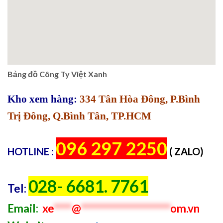
Bảng đồ Công Ty Việt Xanh
Kho xem hàng:
334 Tân Hòa Đông, P.Bình
Trị Đông, Q.Bình Tân, TP.HCM
096 297 2250
HOTLINE :
( ZALO)
028- 6681. 7761
Tel:
Email:
xe
****
@
********************
om.vn