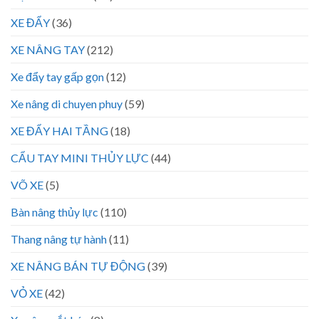
XE ĐẨY
(36)
XE NÂNG TAY
(212)
Xe đẩy tay gấp gọn
(12)
Xe nâng di chuyen phuy
(59)
XE ĐẨY HAI TẦNG
(18)
CẨU TAY MINI THỦY LỰC
(44)
VÕ XE
(5)
Bàn nâng thủy lực
(110)
Thang nâng tự hành
(11)
XE NÂNG BÁN TỰ ĐỘNG
(39)
VỎ XE
(42)