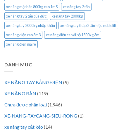
xe nâng mặt bàn 800kg cao 1m5
xe nâng tay 2 tấn
xe nâng tay 2 tấn của đức
xe nâng tay 2000kg
xe nâng tay 2000kg nhập khẩu
xe nâng tay thấp 2 tấn hiệu noblelift
xe nâng điện cao 3m3
xe nâng điện cao đi bộ 1500kg 3m
xe nâng điện giá rẻ
DANH MỤC
XE NÂNG TAY BẰNG ĐIỆN
(9)
XE NÂNG BÀN
(119)
Chưa được phân loại
(1.946)
XE-NANG-TAYCANG-SIEU-RONG
(1)
xe nâng tay cắt kéo
(14)