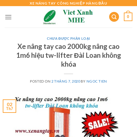
Skip
XE NÂNG TAY CÔNG NGHIỆP HÀNG ĐẦU
to
0
content
CHƯA ĐƯỢC PHÂN LOẠI
Xe nâng tay cao 2000kg nâng cao
1m6 hiệu tw-lifter Đài Loan không
khóa
POSTED ON
2 THÁNG 7, 2020
BY
NGOC TIEN
02
Th7