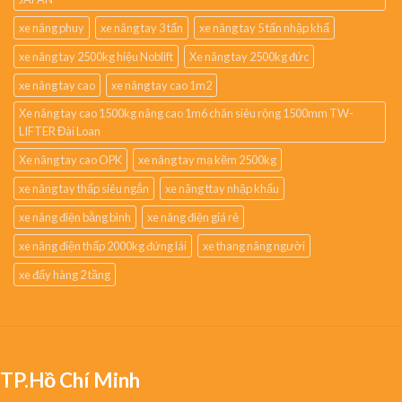
xe nâng phuy
xe nâng tay 3 tấn
xe nâng tay 5 tấn nhập khẩ
xe nâng tay 2500kg hiệu Noblift
Xe nâng tay 2500kg đức
xe nâng tay cao
xe nâng tay cao 1m2
Xe nâng tay cao 1500kg nâng cao 1m6 chân siêu rộng 1500mm TW-
LIFTER Đài Loan
Xe nâng tay cao OPK
xe nâng tay mạ kẽm 2500kg
xe nâng tay thấp siêu ngắn
xe nâng ttay nhập khẩu
xe nâng điện bằng bình
xe nâng điện giá rẻ
xe nâng điện thấp 2000kg đứng lái
xe thang nâng người
xe đẩy hàng 2 tầng
TP.Hồ Chí Minh