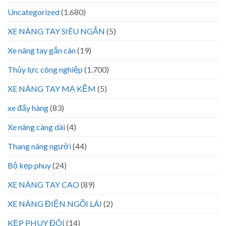
Uncategorized
(1.680)
XE NÂNG TAY SIÊU NGẮN
(5)
Xe nâng tay gắn cân
(19)
Thủy lực công nghiệp
(1.700)
XE NÂNG TAY MẠ KẼM
(5)
xe đẩy hàng
(83)
Xe nâng càng dài
(4)
Thang nâng người
(44)
Bộ kẹp phuy
(24)
XE NÂNG TAY CAO
(89)
XE NÂNG ĐIỆN NGỒI LÁI
(2)
KẸP PHUY ĐÔI
(14)