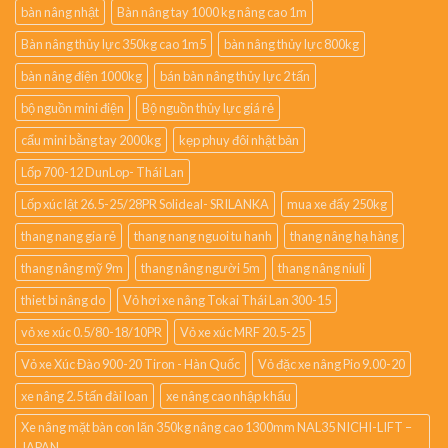
bàn nâng nhật
Bàn nâng tay 1000 kg nâng cao 1m
Bàn nâng thủy lực 350kg cao 1m5
bàn nâng thủy lực 800kg
bàn nâng điện 1000kg
bán bàn nâng thủy lực 2 tấn
bộ nguồn mini điện
Bộ nguồn thủy lực giá rẻ
cẩu mini bằng tay 2000kg
kẹp phuy đôi nhật bản
Lốp 700-12 DunLop- Thái Lan
Lốp xúc lật 26.5-25/28PR Solideal- SRILANKA
mua xe đẩy 250kg
thang nang gia rẻ
thang nang nguoi tu hanh
thang nâng hạ hàng
thang nâng mỹ 9m
thang nâng người 5m
thang nâng niuli
thiet bi nâng do
Vỏ hơi xe nâng Tokai Thái Lan 300-15
vỏ xe xúc 0.5/80-18/10PR
Vỏ xe xúc MRF 20.5-25
Vỏ xe Xúc Đào 900-20 Tiron - Hàn Quốc
Vỏ đặc xe nâng Pio 9.00-20
xe nâng 2.5 tấn đài loan
xe nâng cao nhập khẩu
Xe nâng mặt bàn con lăn 350kg nâng cao 1300mm NAL35 NICHI-LIFT –
JAPAN