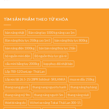
TÌM SẢN PHẨM THEO TỪ KHÓA
bàn nâng nhật
Bàn nâng tay 1000 kg nâng cao 1m
Bàn nâng thủy lực 350kg cao 1m5
bàn nâng thủy lực 800kg
bàn nâng điện 1000kg
bán bàn nâng thủy lực 2 tấn
bộ nguồn mini điện
Bộ nguồn thủy lực giá rẻ
cẩu mini bằng tay 2000kg
kẹp phuy đôi nhật bản
Lốp 700-12 DunLop- Thái Lan
Lốp xúc lật 26.5-25/28PR Solideal- SRILANKA
mua xe đẩy 250kg
thang nang gia rẻ
thang nang nguoi tu hanh
thang nâng hạ hàng
thang nâng mỹ 9m
thang nâng người 5m
thang nâng niuli
thiet bi nâng do
Vỏ hơi xe nâng Tokai Thái Lan 300-15