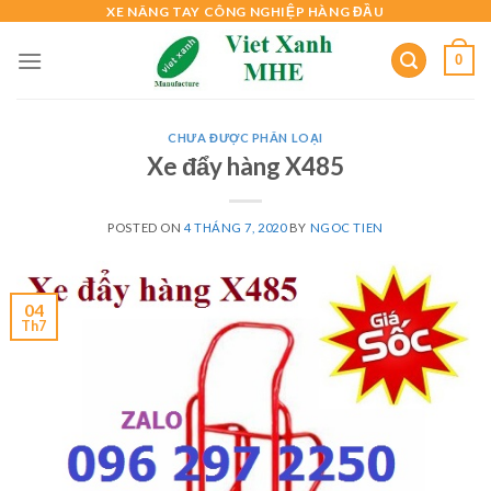
Skip
XE NÂNG TAY CÔNG NGHIỆP HÀNG ĐẦU
to
0
content
CHƯA ĐƯỢC PHÂN LOẠI
Xe đẩy hàng X485
POSTED ON
4 THÁNG 7, 2020
BY
NGOC TIEN
04
Th7