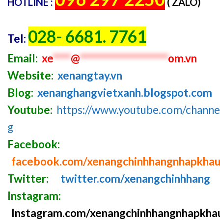
HOTLINE :
( ZALO)
028- 6681. 7761
Tel:
Email:
xe
****
@
********************
om.vn
Website:
xenangtay.vn
Blog:
xenanghangvietxanh.blogspot.com
Youtube:
https://www.youtube.com/chan
g
Facebook:
facebook.com/xenangchinhhangnhapkha
Twitter:
twitter.com/xenangchinhhang
Instagram:
Instagram.com/xenangchinhhangnhapkha