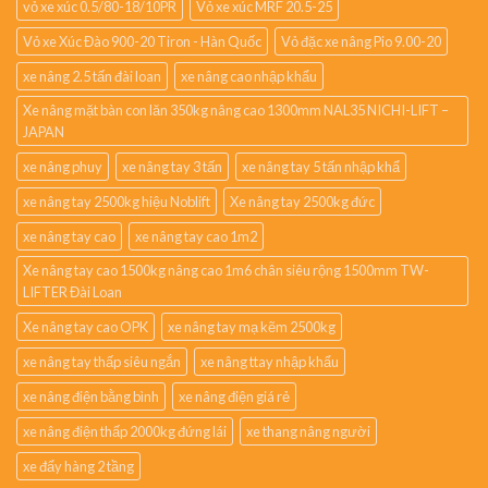
vỏ xe xúc 0.5/80-18/10PR
Vỏ xe xúc MRF 20.5-25
Vỏ xe Xúc Đào 900-20 Tiron - Hàn Quốc
Vỏ đặc xe nâng Pio 9.00-20
xe nâng 2.5 tấn đài loan
xe nâng cao nhập khẩu
Xe nâng mặt bàn con lăn 350kg nâng cao 1300mm NAL35 NICHI-LIFT –
JAPAN
xe nâng phuy
xe nâng tay 3 tấn
xe nâng tay 5 tấn nhập khẩ
xe nâng tay 2500kg hiệu Noblift
Xe nâng tay 2500kg đức
xe nâng tay cao
xe nâng tay cao 1m2
Xe nâng tay cao 1500kg nâng cao 1m6 chân siêu rộng 1500mm TW-
LIFTER Đài Loan
Xe nâng tay cao OPK
xe nâng tay mạ kẽm 2500kg
xe nâng tay thấp siêu ngắn
xe nâng ttay nhập khẩu
xe nâng điện bằng bình
xe nâng điện giá rẻ
xe nâng điện thấp 2000kg đứng lái
xe thang nâng người
xe đẩy hàng 2 tầng