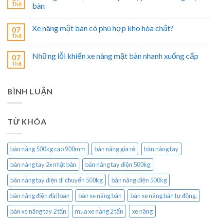
Th8
bàn
Xe nâng mặt bàn có phù hợp kho hóa chất?
07
Th8
Những lỗi khiến xe nâng mặt bàn nhanh xuống cấp
07
Th8
BÌNH LUẬN
TỪ KHÓA
bàn nâng 500kg cao 900mm
bàn nâng gía rẻ
bàn nâng tay
bàn nâng tay 2x nhật bản
bàn nâng tay điện 500kg
bàn nâng tay điện di chuyển 500kg
bàn nâng điện 500kg
bàn nâng điện đài loan
bán xe nâng bàn
bán xe nâng bán tự động.
bán xe nâng tay 2 tấn
mua xe nâng 2 tấn
xe nâng