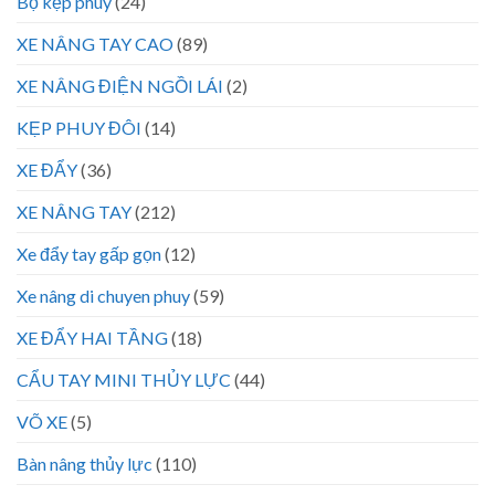
Bộ kẹp phuy
(24)
XE NÂNG TAY CAO
(89)
XE NÂNG ĐIỆN NGỒI LÁI
(2)
KẸP PHUY ĐÔI
(14)
XE ĐẨY
(36)
XE NÂNG TAY
(212)
Xe đẩy tay gấp gọn
(12)
Xe nâng di chuyen phuy
(59)
XE ĐẨY HAI TẦNG
(18)
CẨU TAY MINI THỦY LỰC
(44)
VÕ XE
(5)
Bàn nâng thủy lực
(110)