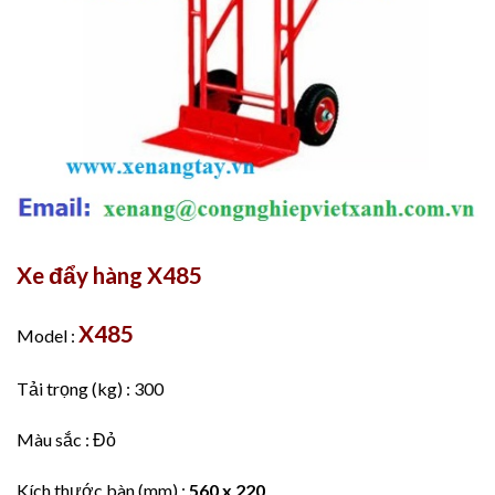
Xe đẩy hàng X485
X485
Model :
Tải trọng (kg) : 300
Màu sắc : Đỏ
Kích thước bàn (mm) :
560 x 220