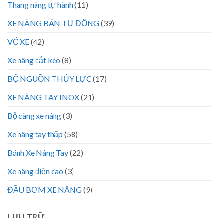
Thang nâng tự hành
(11)
XE NÂNG BÁN TỰ ĐỘNG
(39)
VỎ XE
(42)
Xe nâng cắt kéo
(8)
BỘ NGUỒN THỦY LỰC
(17)
XE NÂNG TAY INOX
(21)
Bộ càng xe nâng
(3)
Xe nâng tay thấp
(58)
Bánh Xe Nâng Tay
(22)
Xe nâng điện cao
(3)
ĐẦU BƠM XE NÂNG
(9)
LƯU TRỮ