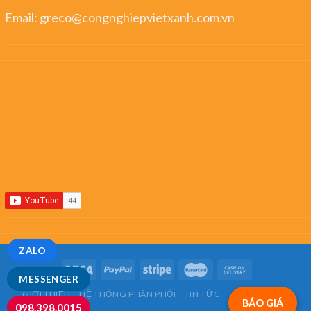
Email:
greco@congnghiepvietxanh.com.vn
ZALO
MESSENGER
GIỚI THIỆU
HỆ THỐNG PHÂN PHỐI
TIN TỨC
LIÊN HỆ
FAQ
BÁO GIÁ
098.398.0015