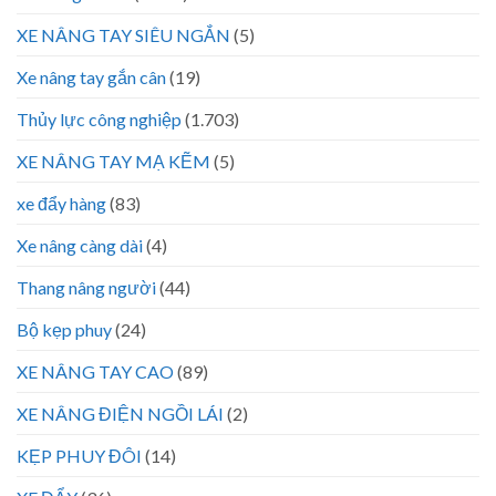
XE NÂNG TAY SIÊU NGẮN
(5)
Xe nâng tay gắn cân
(19)
Thủy lực công nghiệp
(1.703)
XE NÂNG TAY MẠ KẼM
(5)
xe đẩy hàng
(83)
Xe nâng càng dài
(4)
Thang nâng người
(44)
Bộ kẹp phuy
(24)
XE NÂNG TAY CAO
(89)
XE NÂNG ĐIỆN NGỒI LÁI
(2)
KẸP PHUY ĐÔI
(14)