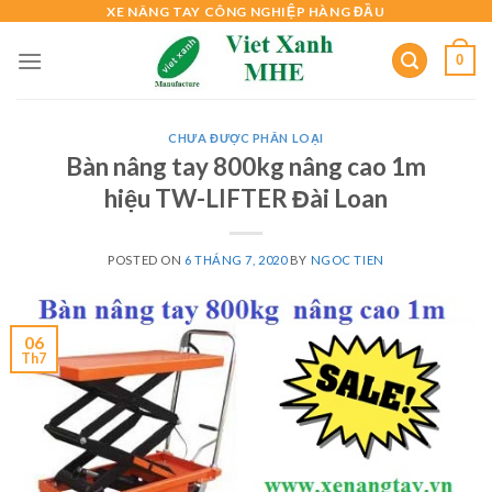
Skip
XE NÂNG TAY CÔNG NGHIỆP HÀNG ĐẦU
to
0
content
CHƯA ĐƯỢC PHÂN LOẠI
Bàn nâng tay 800kg nâng cao 1m
hiệu TW-LIFTER Đài Loan
POSTED ON
6 THÁNG 7, 2020
BY
NGOC TIEN
06
Th7