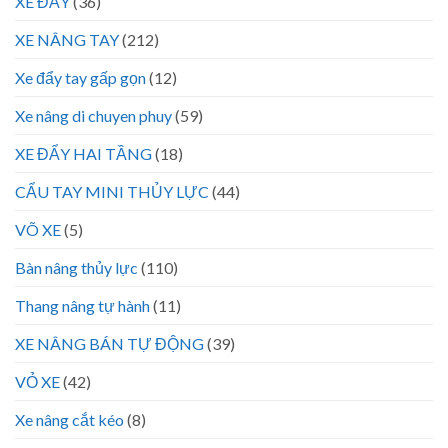
XE ĐẨY
(36)
XE NÂNG TAY
(212)
Xe đẩy tay gấp gọn
(12)
Xe nâng di chuyen phuy
(59)
XE ĐẨY HAI TẦNG
(18)
CẨU TAY MINI THỦY LỰC
(44)
VÕ XE
(5)
Bàn nâng thủy lực
(110)
Thang nâng tự hành
(11)
XE NÂNG BÁN TỰ ĐỘNG
(39)
VỎ XE
(42)
Xe nâng cắt kéo
(8)