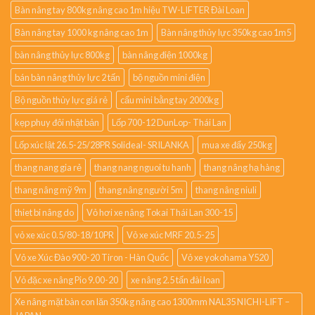
Bàn nâng tay 800kg nâng cao 1m hiệu TW-LIFTER Đài Loan
Bàn nâng tay 1000 kg nâng cao 1m
Bàn nâng thủy lực 350kg cao 1m5
bàn nâng thủy lực 800kg
bàn nâng điện 1000kg
bán bàn nâng thủy lực 2 tấn
bộ nguồn mini điện
Bộ nguồn thủy lực giá rẻ
cẩu mini bằng tay 2000kg
kẹp phuy đôi nhật bản
Lốp 700-12 DunLop- Thái Lan
Lốp xúc lật 26.5-25/28PR Solideal- SRILANKA
mua xe đẩy 250kg
thang nang gia rẻ
thang nang nguoi tu hanh
thang nâng hạ hàng
thang nâng mỹ 9m
thang nâng người 5m
thang nâng niuli
thiet bi nâng do
Vỏ hơi xe nâng Tokai Thái Lan 300-15
vỏ xe xúc 0.5/80-18/10PR
Vỏ xe xúc MRF 20.5-25
Vỏ xe Xúc Đào 900-20 Tiron - Hàn Quốc
Vỏ xe yokohama Y520
Vỏ đặc xe nâng Pio 9.00-20
xe nâng 2.5 tấn đài loan
Xe nâng mặt bàn con lăn 350kg nâng cao 1300mm NAL35 NICHI-LIFT –