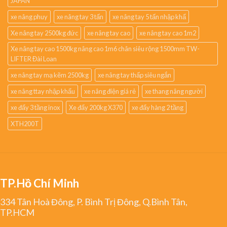
JAPAN
xe nâng phuy
xe nâng tay 3 tấn
xe nâng tay 5 tấn nhập khẩ
Xe nâng tay 2500kg đức
xe nâng tay cao
xe nâng tay cao 1m2
Xe nâng tay cao 1500kg nâng cao 1m6 chân siêu rộng 1500mm TW-
LIFTER Đài Loan
xe nâng tay mạ kẽm 2500kg
xe nâng tay thấp siêu ngắn
xe nâng ttay nhập khẩu
xe nâng điện giá rẻ
xe thang nâng người
xe đẩy 3 tầng inox
Xe đẩy 200kg X370
xe đẩy hàng 2 tầng
XTH200T
TP.Hồ Chí Minh
334 Tân Hoà Đông, P. Bình Trị Đông, Q.Bình Tân,
TP.HCM