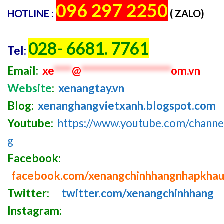
096 297 2250
HOTLINE :
( ZALO)
028- 6681. 7761
Tel:
Email:
xe
****
@
********************
om.vn
Website
:
xenangtay.vn
Blog:
xenanghangvietxanh.blogspot.com
Youtube:
https://www.youtube.com/chan
g
Facebook:
facebook.com/xenangchinhhangnhapkha
Twitter:
twitter.com/xenangchinhhang
Instagram: