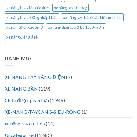
xe nâng tay 2 tấn của đức
xe nâng tay 2000kg
xe nâng tay 2000kg nhập khẩu
xe nâng tay thấp 2 tấn hiệu noblelift
xe nâng điện cao 3m3
xe nâng điện cao đi bộ 1500kg 3m
xe nâng điện giá rẻ
DANH MỤC
XE NÂNG TAY BẰNG ĐIỆN
(9)
XE NÂNG BÀN
(119)
Chưa được phân loại
(1.949)
XE-NANG-TAYCANG-SIEU-RONG
(1)
xe nâng tay cắt kéo
(14)
Uncategorized
(1.683)