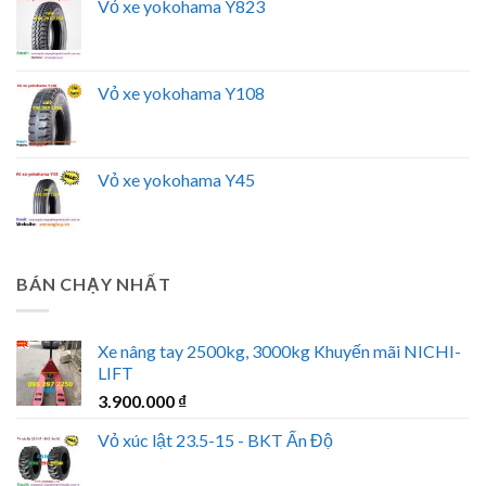
Vỏ xe yokohama Y823
Vỏ xe yokohama Y108
Vỏ xe yokohama Y45
BÁN CHẠY NHẤT
Xe nâng tay 2500kg, 3000kg Khuyến mãi NICHI-
LIFT
3.900.000
₫
Vỏ xúc lật 23.5-15 - BKT Ấn Độ