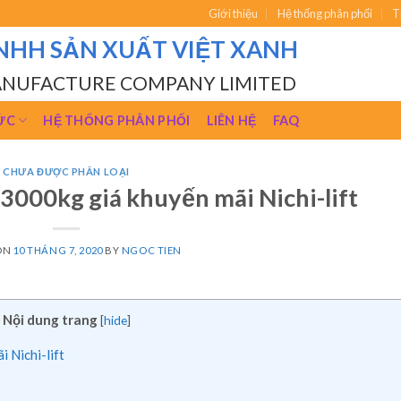
Giới thiệu
Hệ thống phân phối
T
NHH SẢN XUẤT VIỆT XANH
ANUFACTURE COMPANY LIMITED
ỨC
HỆ THỐNG PHÂN PHỐI
LIÊN HỆ
FAQ
CHƯA ĐƯỢC PHÂN LOẠI
3000kg giá khuyến mãi Nichi-lift
ON
10 THÁNG 7, 2020
BY
NGOC TIEN
Nội dung trang
[
hide
]
 Nichi-lift