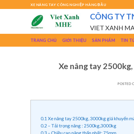
Skip
XE NÂNG TAY CÔNG NGHIỆP HÀNG ĐẦU
to
CÔNG TY T
content
VIET XANH M
TRANG CHỦ
GIỚI THIỆU
SẢN PHẨM
TIN T
Xe nâng tay 2500kg, 
POSTED 
0.1
Xe nâng tay 2500kg, 3000kg giá khuyến mãi
0.2
– Tải trọng nâng : 2500kg,3000kg
0.3
– Chiều cao nâng thấp nhất: 75mm