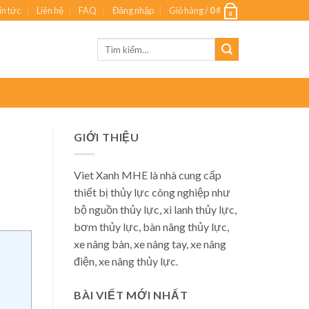
in tức
Liên hệ
FAQ
Đăng nhập
Giỏ hàng /
0
₫
0
Tìm
kiếm:
GIỚI THIỆU
Viet Xanh MHE là nhà cung cấp
thiết bị thủy lực công nghiệp như
bộ nguồn thủy lực, xi lanh thủy lực,
bơm thủy lực, bàn nâng thủy lực,
xe nâng bàn, xe nâng tay, xe nâng
điện, xe nâng thủy lực.
BÀI VIẾT MỚI NHẤT