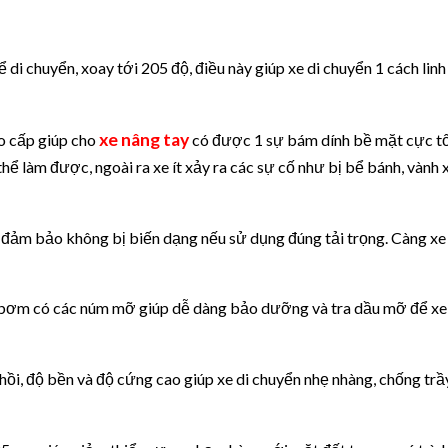
ể di chuyển, xoay tới 205 độ, điều này giúp xe di chuyển 1 cách linh
xe nâng tay
o cấp giúp cho
có được 1 sự bám dính bề mặt cực tố
 làm được, ngoài ra xe ít xảy ra các sự cố như bị bể bánh, vành x
 đảm bảo không bị biến dạng nếu sử dụng đúng tải trọng. Càng xe
, bơm có các núm mỡ giúp dễ dàng bảo dưỡng và tra dầu mỡ để xe
hồi, độ bền và độ cứng cao giúp xe di chuyển nhẹ nhàng, chống tr