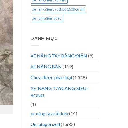
xe nâng điện cao 3m3
xe nâng điện cao đi bộ 1500kg 3m
xe nâng điện giá rẻ
DANH MỤC
XE NÂNG TAY BẰNG ĐIỆN
(9)
XE NÂNG BÀN
(119)
Chưa được phân loại
(1.948)
XE-NANG-TAYCANG-SIEU-
RONG
(1)
xe nâng tay cắt kéo
(14)
Uncategorized
(1.682)