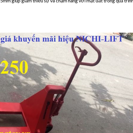
85mm giúp giảm thiểu sự va chạm hàng với mặt đất trong quá trìn