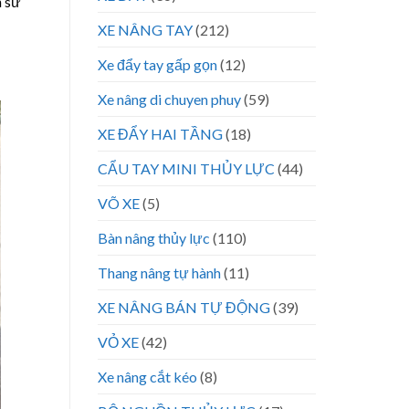
h sử
XE NÂNG TAY
(212)
Xe đẩy tay gấp gọn
(12)
Xe nâng di chuyen phuy
(59)
XE ĐẨY HAI TẦNG
(18)
CẨU TAY MINI THỦY LỰC
(44)
VÕ XE
(5)
Bàn nâng thủy lực
(110)
Thang nâng tự hành
(11)
XE NÂNG BÁN TỰ ĐỘNG
(39)
VỎ XE
(42)
Xe nâng cắt kéo
(8)