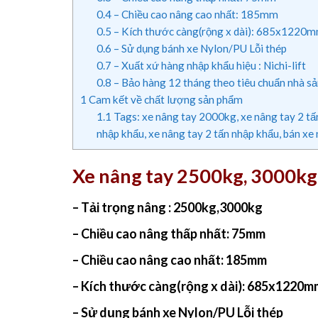
0.4
– Chiều cao nâng cao nhất: 185mm
0.5
– Kích thước càng(rộng x dài): 685x1220
0.6
– Sử dụng bánh xe Nylon/PU Lỗi thép
0.7
– Xuất xứ hàng nhập khẩu hiệu : Nichi-lift
0.8
– Bảo hàng 12 tháng theo tiêu chuẩn nhà sả
1
Cam kết về chất lượng sản phẩm
1.1
Tags: xe nâng tay 2000kg, xe nâng tay 2 tấn 
nhập khẩu, xe nâng tay 2 tấn nhập khẩu, bán xe
Xe nâng tay 2500kg, 3000kg 
– Tải trọng nâng : 2500kg,3000kg
– Chiều cao nâng thấp nhất: 75mm
– Chiều cao nâng cao nhất: 185mm
– Kích thước càng(rộng x dài):
685x1220m
– Sử dụng bánh xe Nylon/PU Lỗi thép