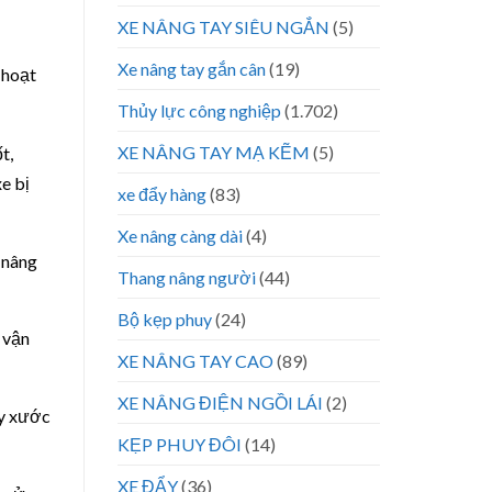
XE NÂNG TAY SIÊU NGẮN
(5)
Xe nâng tay gắn cân
(19)
 hoạt
Thủy lực công nghiệp
(1.702)
XE NÂNG TAY MẠ KẼM
(5)
t,
e bị
xe đẩy hàng
(83)
Xe nâng càng dài
(4)
 nâng
Thang nâng người
(44)
Bộ kẹp phuy
(24)
 vận
XE NÂNG TAY CAO
(89)
XE NÂNG ĐIỆN NGỒI LÁI
(2)
ầy xước
KẸP PHUY ĐÔI
(14)
XE ĐẨY
(36)