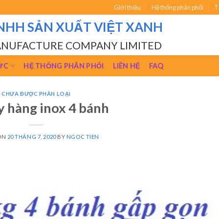
Giới thiệu
Hệ thống phân phối
T
NHH SẢN XUẤT VIỆT XANH
ANUFACTURE COMPANY LIMITED
ỨC
HỆ THỐNG PHÂN PHỐI
LIÊN HỆ
FAQ
CHƯA ĐƯỢC PHÂN LOẠI
y hàng inox 4 bánh
ON
20 THÁNG 7, 2020
BY
NGOC TIEN