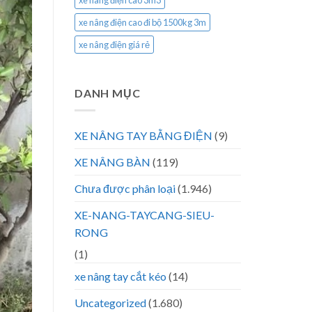
xe nâng điện cao 3m3
xe nâng điện cao đi bộ 1500kg 3m
xe nâng điện giá rẻ
DANH MỤC
XE NÂNG TAY BẰNG ĐIỆN
(9)
XE NÂNG BÀN
(119)
Chưa được phân loại
(1.946)
XE-NANG-TAYCANG-SIEU-
RONG
(1)
xe nâng tay cắt kéo
(14)
Uncategorized
(1.680)