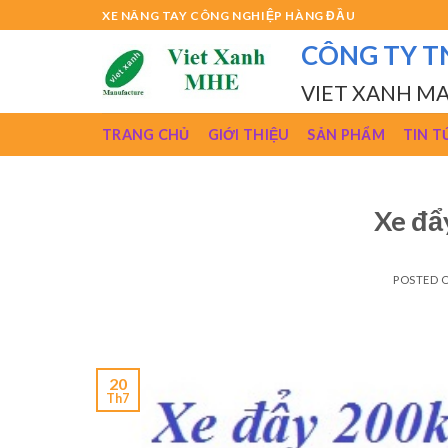
Skip
XE NÂNG TAY CÔNG NGHIỆP HÀNG ĐẦU
to
CÔNG TY T
content
VIET XANH M
TRANG CHỦ
GIỚI THIỆU
SẢN PHẨM
TIN T
Xe đẩ
POSTED 
20
Th7