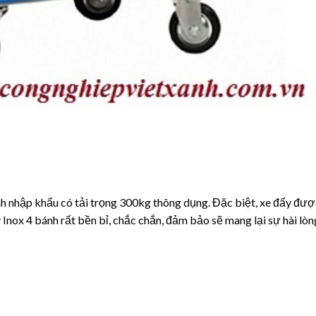
h nhập khẩu có tải trọng 300kg thông dụng. Đặc biệt, xe đẩy đượ
 Inox 4 bánh rất bền bỉ, chắc chắn, đảm bảo sẽ mang lại sự hài lò