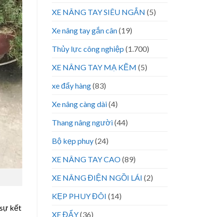
XE NÂNG TAY SIÊU NGẮN
(5)
Xe nâng tay gắn cân
(19)
Thủy lực công nghiệp
(1.700)
XE NÂNG TAY MẠ KẼM
(5)
xe đẩy hàng
(83)
Xe nâng càng dài
(4)
Thang nâng người
(44)
Bộ kẹp phuy
(24)
XE NÂNG TAY CAO
(89)
XE NÂNG ĐIỆN NGỒI LÁI
(2)
KẸP PHUY ĐÔI
(14)
 sự kết
XE ĐẨY
(36)