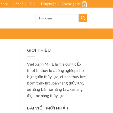
in tức
Liên hệ
FAQ
Đăng nhập
Giỏ hàng /
0
₫
0
Tìm
kiếm:
GIỚI THIỆU
Viet Xanh MHE là nhà cung cấp
thiết bị thủy lực công nghiệp như
bộ nguồn thủy lực, xi lanh thủy lực,
bơm thủy lực, bàn nâng thủy lực,
xe nâng bàn, xe nâng tay, xe nâng
điện, xe nâng thủy lực.
BÀI VIẾT MỚI NHẤT