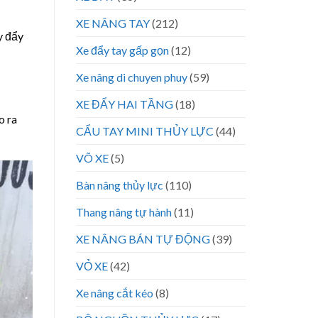
XE NÂNG TAY
(212)
y đẩy
Xe đẩy tay gấp gọn
(12)
Xe nâng di chuyen phuy
(59)
XE ĐẨY HAI TẦNG
(18)
o ra
CẨU TAY MINI THỦY LỰC
(44)
VÕ XE
(5)
Bàn nâng thủy lực
(110)
Thang nâng tự hành
(11)
XE NÂNG BÁN TỰ ĐỘNG
(39)
VỎ XE
(42)
Xe nâng cắt kéo
(8)