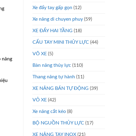
Xe đẩy tay gấp gọn
(12)
ng
Xe nâng di chuyen phuy
(59)
XE ĐẨY HAI TẦNG
(18)
CẨU TAY MINI THỦY LỰC
(44)
VÕ XE
(5)
p nâng
Bàn nâng thủy lực
(110)
Thang nâng tự hành
(11)
hiệu
XE NÂNG BÁN TỰ ĐỘNG
(39)
VỎ XE
(42)
Xe nâng cắt kéo
(8)
BỘ NGUỒN THỦY LỰC
(17)
XE NÂNG TAY INOX
(21)