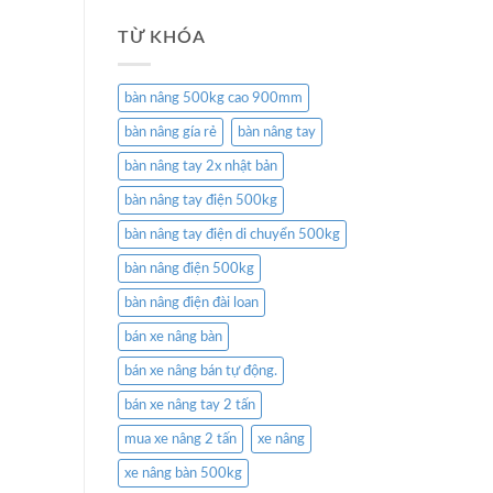
TỪ KHÓA
bàn nâng 500kg cao 900mm
bàn nâng gía rẻ
bàn nâng tay
bàn nâng tay 2x nhật bản
bàn nâng tay điện 500kg
bàn nâng tay điện di chuyển 500kg
bàn nâng điện 500kg
bàn nâng điện đài loan
bán xe nâng bàn
bán xe nâng bán tự động.
bán xe nâng tay 2 tấn
mua xe nâng 2 tấn
xe nâng
xe nâng bàn 500kg