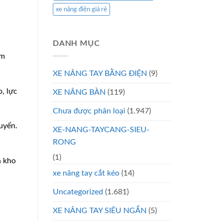
xe nâng điện giá rẻ
DANH MỤC
àm
XE NÂNG TAY BẰNG ĐIỆN
(9)
, lực
XE NÂNG BÀN
(119)
Chưa được phân loại
(1.947)
uyển.
XE-NANG-TAYCANG-SIEU-
RONG
(1)
h kho
xe nâng tay cắt kéo
(14)
Uncategorized
(1.681)
XE NÂNG TAY SIÊU NGẮN
(5)