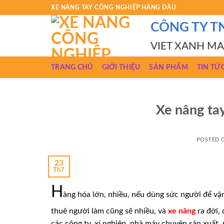
Skip
XE NÂNG TAY CÔNG NGHIỆP HÀNG ĐẦU
to
CÔNG TY T
content
VIET XANH M
TRANG CHỦ
GIỚI THIỆU
SẢN PHẨM
TIN TỨ
Xe nâng tay
POSTED
23
Th7
H
àng hóa lớn, nhiều, nếu dùng sức người để vận
thuê người làm cũng sẽ nhiều, và
xe nâng
ra đời,
các công ty, xí nghiệp, nhà máy chuyên sản xuất