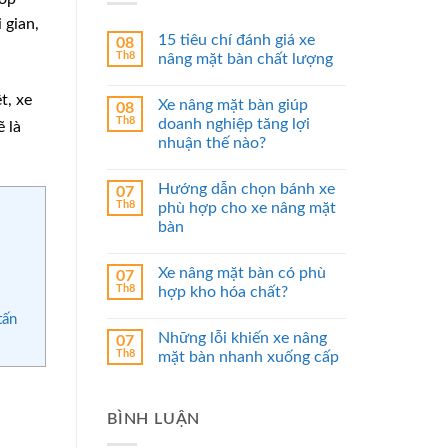
 gian,
15 tiêu chí đánh giá xe
08
Th8
nâng mặt bàn chất lượng
t, xe
Xe nâng mặt bàn giúp
08
Th8
doanh nghiệp tăng lợi
 là
nhuận thế nào?
Hướng dẫn chọn bánh xe
07
Th8
phù hợp cho xe nâng mặt
bàn
Xe nâng mặt bàn có phù
07
Th8
hợp kho hóa chất?
tấn
Những lỗi khiến xe nâng
07
Th8
mặt bàn nhanh xuống cấp
BÌNH LUẬN