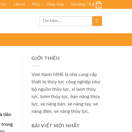
n tức
Liên hệ
FAQ
Đăng nhập
Giỏ hàng /
0
₫
0
Tìm
kiếm:
GIỚI THIỆU
Viet Xanh MHE là nhà cung cấp
thiết bị thủy lực công nghiệp như
bộ nguồn thủy lực, xi lanh thủy
lực, bơm thủy lực, bàn nâng thủy
lực, xe nâng bàn, xe nâng tay, xe
nâng điện, xe nâng thủy lực.
à tiền
 trong
BÀI VIẾT MỚI NHẤT
góp