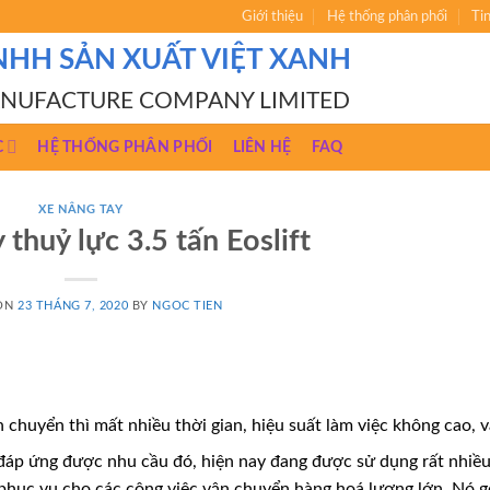
Giới thiệu
Hệ thống phân phối
Ti
NHH SẢN XUẤT VIỆT XANH
ANUFACTURE COMPANY LIMITED
C
HỆ THỐNG PHÂN PHỐI
LIÊN HỆ
FAQ
XE NÂNG TAY
 thuỷ lực 3.5 tấn Eoslift
 ON
23 THÁNG 7, 2020
BY
NGOC TIEN
 chuyển thì mất nhiều thời gian, hiệu suất làm việc không cao, v
 đáp ứng được nhu cầu đó, hiện nay đang được sử dụng rất nhiều
, phục vụ cho các công việc vận chuyển hàng hoá lượng lớn. Nó 