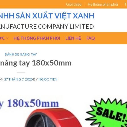
Giới thiệu
Hệ thống phân phối
T
NHH SẢN XUẤT VIỆT XANH
ANUFACTURE COMPANY LIMITED
ỨC
HỆ THỐNG PHÂN PHỐI
LIÊN HỆ
FAQ
BÁNH XE NÂNG TAY
 nâng tay 180x50mm
ON
27 THÁNG 7, 2020
BY
NGOC TIEN