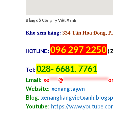
Bảng đồ Công Ty Việt Xanh
Kho xem hàng:
334 Tân Hòa Đông, P.
096 297 2250
HOTLINE :
( 
028- 6681. 7761
Tel:
Email:
xe
****
@
********************
o
Website:
xenangtay.vn
Blog:
xenanghangvietxanh.blogs
Youtube:
https://www.youtube.c