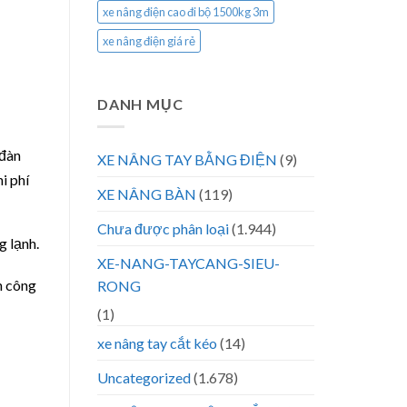
xe nâng điện cao đi bộ 1500kg 3m
xe nâng điện giá rẻ
DANH MỤC
 đàn
XE NÂNG TAY BẰNG ĐIỆN
(9)
i phí
XE NÂNG BÀN
(119)
Chưa được phân loại
(1.944)
g lạnh.
XE-NANG-TAYCANG-SIEU-
n công
RONG
(1)
xe nâng tay cắt kéo
(14)
Uncategorized
(1.678)