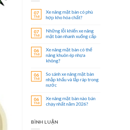
Xe nâng mặt bàn có phù
07
Th8
hợp kho hóa chất?
Những lỗi khiến xe nâng
07
Th8
mặt bàn nhanh xuống cấp
Xe nâng mặt bàn có thể
06
Th8
nâng khuôn ép nhựa
không?
So sánh xe nâng mặt bàn
06
Th8
nhập khẩu và lắp ráp trong
nước
Xe nâng mặt bàn nào bán
06
Th8
chạy nhất năm 2026?
BÌNH LUẬN