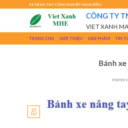
Skip
XE NÂNG TAY CÔNG NGHIỆP HÀNG ĐẦU
to
CÔNG TY T
content
VIET XANH M
TRANG CHỦ
GIỚI THIỆU
SẢN PHẨM
TIN T
Bánh xe
POSTED 
27
Th7