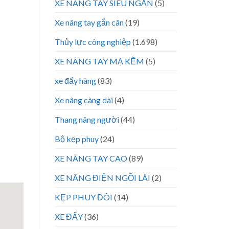
XE NÂNG TAY SIÊU NGẮN
(5)
Xe nâng tay gắn cân
(19)
Thủy lực công nghiệp
(1.698)
XE NÂNG TAY MẠ KẼM
(5)
xe đẩy hàng
(83)
Xe nâng càng dài
(4)
Thang nâng người
(44)
Bộ kẹp phuy
(24)
XE NÂNG TAY CAO
(89)
XE NÂNG ĐIỆN NGỒI LÁI
(2)
KẸP PHUY ĐÔI
(14)
XE ĐẨY
(36)