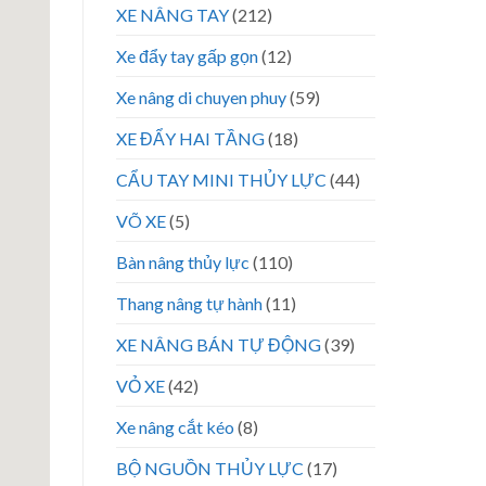
XE NÂNG TAY
(212)
Xe đẩy tay gấp gọn
(12)
Xe nâng di chuyen phuy
(59)
XE ĐẨY HAI TẦNG
(18)
CẨU TAY MINI THỦY LỰC
(44)
VÕ XE
(5)
Bàn nâng thủy lực
(110)
Thang nâng tự hành
(11)
XE NÂNG BÁN TỰ ĐỘNG
(39)
VỎ XE
(42)
Xe nâng cắt kéo
(8)
BỘ NGUỒN THỦY LỰC
(17)