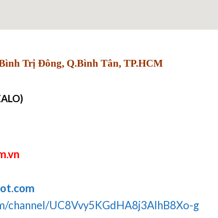
Bình Trị Đông, Q.Bình Tân, TP.HCM
ZALO)
m.vn
pot.com
om/channel/UC8Vvy5KGdHA8j3AIhB8Xo-g