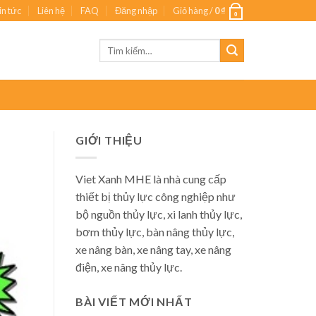
in tức
Liên hệ
FAQ
Đăng nhập
Giỏ hàng /
0
₫
0
Tìm
kiếm:
GIỚI THIỆU
Viet Xanh MHE là nhà cung cấp
thiết bị thủy lực công nghiệp như
bộ nguồn thủy lực, xi lanh thủy lực,
bơm thủy lực, bàn nâng thủy lực,
xe nâng bàn, xe nâng tay, xe nâng
điện, xe nâng thủy lực.
BÀI VIẾT MỚI NHẤT