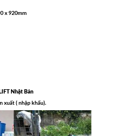
890 x 920mm
LIFT Nhật Bản
 xuất ( nhập khẩu).