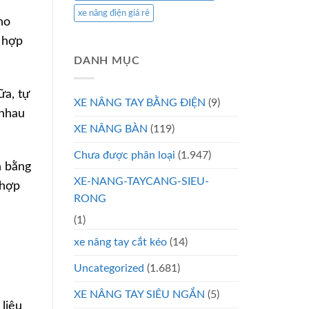
xe nâng điện giá rẻ
ho
g hợp
DANH MỤC
ữa, tự
XE NÂNG TAY BẰNG ĐIỆN
(9)
 nhau
XE NÂNG BÀN
(119)
Chưa được phân loại
(1.947)
h bằng
XE-NANG-TAYCANG-SIEU-
 hợp
RONG
(1)
xe nâng tay cắt kéo
(14)
Uncategorized
(1.681)
XE NÂNG TAY SIÊU NGẮN
(5)
liệu