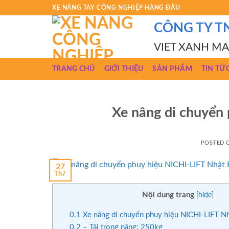
Skip
XE NÂNG TAY CÔNG NGHIỆP HÀNG ĐẦU
to
CÔNG TY T
content
VIET XANH M
TRANG CHỦ
GIỚI THIỆU
SẢN PHẨM
TIN TỨ
Xe nâng di chuyển
POSTED
27
Th7
Nội dung trang
[
hide
]
0.1
Xe nâng di chuyển phuy hiệu NICHI-LIFT N
0.2
– Tải trọng nâng: 250kg