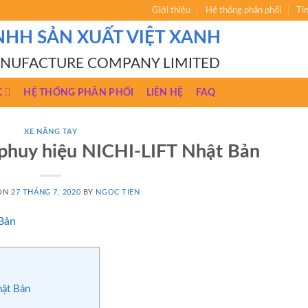
Giới thiệu
Hệ thống phân phối
Ti
NHH SẢN XUẤT VIỆT XANH
ANUFACTURE COMPANY LIMITED
C
HỆ THỐNG PHÂN PHỐI
LIÊN HỆ
FAQ
XE NÂNG TAY
 phuy hiệu NICHI-LIFT Nhật Bản
 ON
27 THÁNG 7, 2020
BY
NGOC TIEN
hật Bản