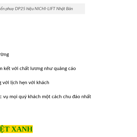
yển phuy DP25 hiệu NICHI-LIFT Nhật Bản
ường
m kết với chất lương như quảng cáo
ới lịch hẹn với khách
̣c vụ mọi quý khách một cách chu đáo nhất
IỆT XANH