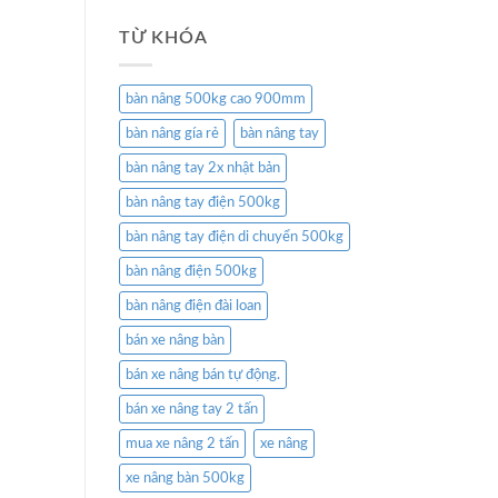
TỪ KHÓA
bàn nâng 500kg cao 900mm
bàn nâng gía rẻ
bàn nâng tay
bàn nâng tay 2x nhật bản
bàn nâng tay điện 500kg
bàn nâng tay điện di chuyển 500kg
bàn nâng điện 500kg
bàn nâng điện đài loan
bán xe nâng bàn
bán xe nâng bán tự động.
bán xe nâng tay 2 tấn
mua xe nâng 2 tấn
xe nâng
xe nâng bàn 500kg