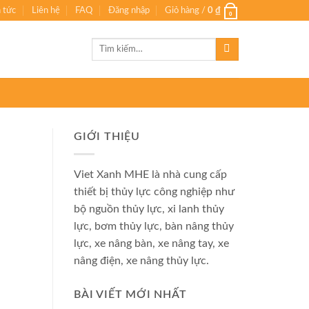
n tức
Liên hệ
FAQ
Đăng nhập
Giỏ hàng /
0
₫
0
Tìm
kiếm:
GIỚI THIỆU
Viet Xanh MHE là nhà cung cấp
thiết bị thủy lực công nghiệp như
bộ nguồn thủy lực, xi lanh thủy
lực, bơm thủy lực, bàn nâng thủy
lực, xe nâng bàn, xe nâng tay, xe
nâng điện, xe nâng thủy lực.
BÀI VIẾT MỚI NHẤT