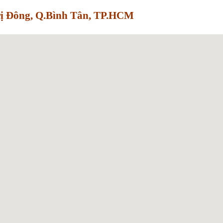
Trị Đông, Q.Bình Tân, TP.HCM