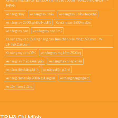
Xe nâng mặt bàn con lăn 350kg nâng cao 1300mm NAL35 NICHI-LIFT –
JAPAN
xe nâng phuy
xe nâng tay 3 tấn
xe nâng tay 5 tấn nhập khẩ
xe nâng tay 2500kg hiệu Noblift
Xe nâng tay 2500kg đức
xe nâng tay cao
xe nâng tay cao 1m2
Xe nâng tay cao 1500kg nâng cao 1m6 chân siêu rộng 1500mm TW-
LIFTER Đài Loan
Xe nâng tay cao OPK
xe nâng tay mạ kẽm 2500kg
xe nâng tay thấp siêu ngắn
xe nâng ttay nhập khẩu
xe nâng điện bằng bình
xe nâng điện giá rẻ
xe nâng điện thấp 2000kg đứng lái
xe thang nâng người
xe đẩy hàng 2 tầng
TP.Hồ Chí Minh