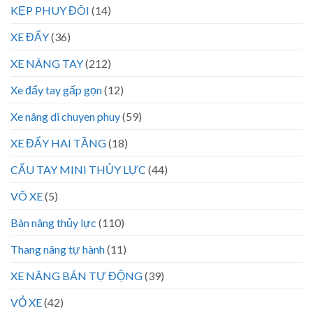
KẸP PHUY ĐÔI
(14)
XE ĐẨY
(36)
XE NÂNG TAY
(212)
Xe đẩy tay gấp gọn
(12)
Xe nâng di chuyen phuy
(59)
XE ĐẨY HAI TẦNG
(18)
CẨU TAY MINI THỦY LỰC
(44)
VÕ XE
(5)
Bàn nâng thủy lực
(110)
Thang nâng tự hành
(11)
XE NÂNG BÁN TỰ ĐỘNG
(39)
VỎ XE
(42)