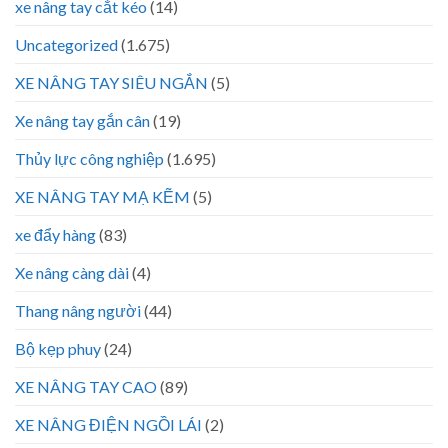
xe nâng tay cắt kéo
(14)
Uncategorized
(1.675)
XE NÂNG TAY SIÊU NGẮN
(5)
Xe nâng tay gắn cân
(19)
Thủy lực công nghiệp
(1.695)
XE NÂNG TAY MẠ KẼM
(5)
xe đẩy hàng
(83)
Xe nâng càng dài
(4)
Thang nâng người
(44)
Bộ kẹp phuy
(24)
XE NÂNG TAY CAO
(89)
XE NÂNG ĐIỆN NGỒI LÁI
(2)