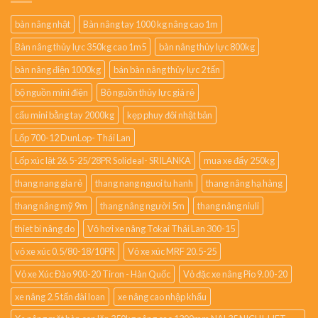
bàn nâng nhật
Bàn nâng tay 1000 kg nâng cao 1m
Bàn nâng thủy lực 350kg cao 1m5
bàn nâng thủy lực 800kg
bàn nâng điện 1000kg
bán bàn nâng thủy lực 2 tấn
bộ nguồn mini điện
Bộ nguồn thủy lực giá rẻ
cẩu mini bằng tay 2000kg
kẹp phuy đôi nhật bản
Lốp 700-12 DunLop- Thái Lan
Lốp xúc lật 26.5-25/28PR Solideal- SRILANKA
mua xe đẩy 250kg
thang nang gia rẻ
thang nang nguoi tu hanh
thang nâng hạ hàng
thang nâng mỹ 9m
thang nâng người 5m
thang nâng niuli
thiet bi nâng do
Vỏ hơi xe nâng Tokai Thái Lan 300-15
vỏ xe xúc 0.5/80-18/10PR
Vỏ xe xúc MRF 20.5-25
Vỏ xe Xúc Đào 900-20 Tiron - Hàn Quốc
Vỏ đặc xe nâng Pio 9.00-20
xe nâng 2.5 tấn đài loan
xe nâng cao nhập khẩu