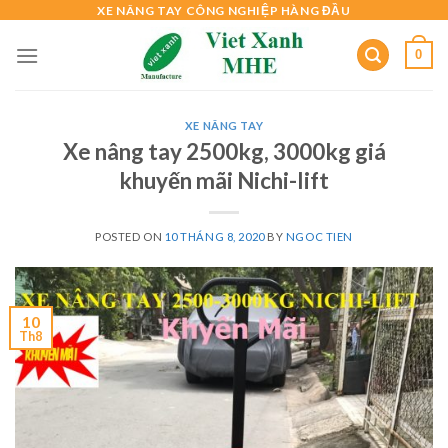
Skip
XE NÂNG TAY CÔNG NGHIỆP HÀNG ĐẦU
to
0
content
XE NÂNG TAY
Xe nâng tay 2500kg, 3000kg giá
khuyến mãi Nichi-lift
POSTED ON
10 THÁNG 8, 2020
BY
NGOC TIEN
10
Th8