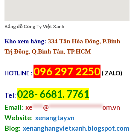
Bảng đồ Công Ty Việt Xanh
Kho xem hàng:
334 Tân Hòa Đông, P.Bình
Trị Đông, Q.Bình Tân, TP.HCM
096 297 2250
HOTLINE :
( ZALO)
028- 6681. 7761
Tel:
Email:
xe
****
@
********************
om.vn
Website:
xenangtay.vn
Blog:
xenanghangvietxanh.blogspot.com