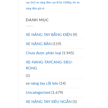
cao 3m3
xe nâng điện cao đi bộ 1500kg 3m
xe
nâng điện giá rẻ
DANH MỤC
XE NÂNG TAY BẰNG ĐIỆN
(9)
XE NÂNG BÀN
(119)
Chưa được phân loại
(1.945)
XE-NANG-TAYCANG-SIEU-
RONG
(1)
xe nâng tay cắt kéo
(14)
Uncategorized
(1.679)
XE NÂNG TAY SIÊU NGẮN
(5)