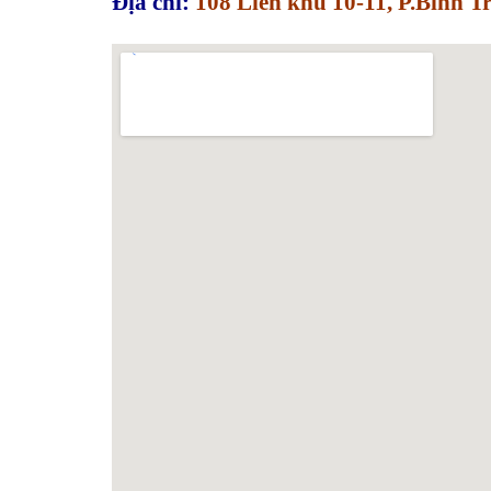
Địa chỉ:
108 Liên khu 10-11, P.Bình 