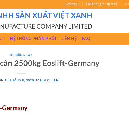
Giới thiệu
Hệ thống phân phối
Ti
NHH SẢN XUẤT VIỆT XANH
ANUFACTURE COMPANY LIMITED
C
HỆ THỐNG PHÂN PHỐI
LIÊN HỆ
FAQ
XE NÂNG TAY
 cân 2500kg Eoslift-Germany
 ON
18 THÁNG 8, 2020
BY
NGOC TIEN
ft-Germany