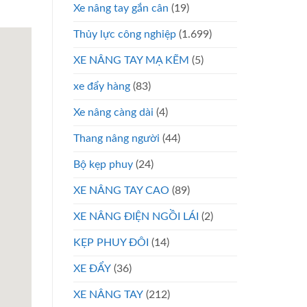
Xe nâng tay gắn cân
(19)
Thủy lực công nghiệp
(1.699)
XE NÂNG TAY MẠ KẼM
(5)
xe đẩy hàng
(83)
Xe nâng càng dài
(4)
Thang nâng người
(44)
Bộ kẹp phuy
(24)
XE NÂNG TAY CAO
(89)
XE NÂNG ĐIỆN NGỒI LÁI
(2)
KẸP PHUY ĐÔI
(14)
XE ĐẨY
(36)
XE NÂNG TAY
(212)