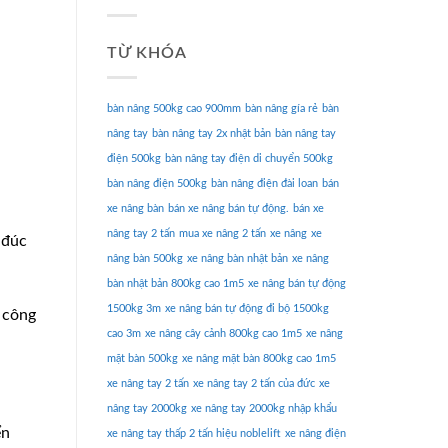
TỪ KHÓA
bàn nâng 500kg cao 900mm
bàn nâng gía rẻ
bàn
nâng tay
bàn nâng tay 2x nhật bản
bàn nâng tay
điện 500kg
bàn nâng tay điện di chuyển 500kg
bàn nâng điện 500kg
bàn nâng điện đài loan
bán
xe nâng bàn
bán xe nâng bán tự động.
bán xe
nâng tay 2 tấn
mua xe nâng 2 tấn
xe nâng
xe
 đúc
nâng bàn 500kg
xe nâng bàn nhật bản
xe nâng
bàn nhật bản 800kg cao 1m5
xe nâng bán tự động
1500kg 3m
xe nâng bán tự động đi bộ 1500kg
 công
cao 3m
xe nâng cây cảnh 800kg cao 1m5
xe nâng
mặt bàn 500kg
xe nâng mặt bàn 800kg cao 1m5
xe nâng tay 2 tấn
xe nâng tay 2 tấn của đức
xe
nâng tay 2000kg
xe nâng tay 2000kg nhập khẩu
ển
xe nâng tay thấp 2 tấn hiệu noblelift
xe nâng điện