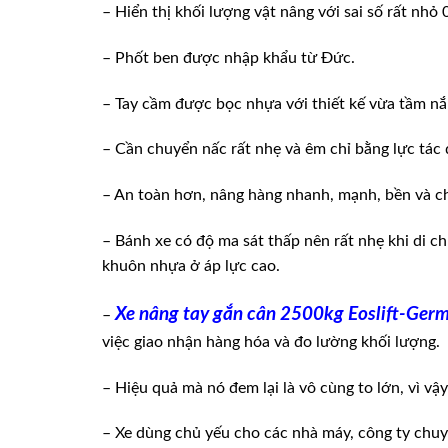
– Hiển thị khối lượng vật nâng với sai số rất nhỏ
– Phốt ben được nhập khẩu từ Đức.
– Tay cầm được bọc nhựa với thiết kế vừa tầm n
– Cần chuyển nấc rất nhẹ và êm chỉ bằng lực tác
– An toàn hơn, nâng hàng nhanh, mạnh, bền và c
– Bánh xe có độ ma sát thấp nên rất nhẹ khi di c
khuôn nhựa ở áp lực cao.
Xe nâng tay gắn cân 2500kg Eoslift-Ger
–
việc giao nhận hàng hóa và đo lường khối lượng.
– Hiệu quả mà nó đem lại là vô cùng to lớn, vì v
– Xe dùng chủ yếu cho các nhà máy, công ty chuy