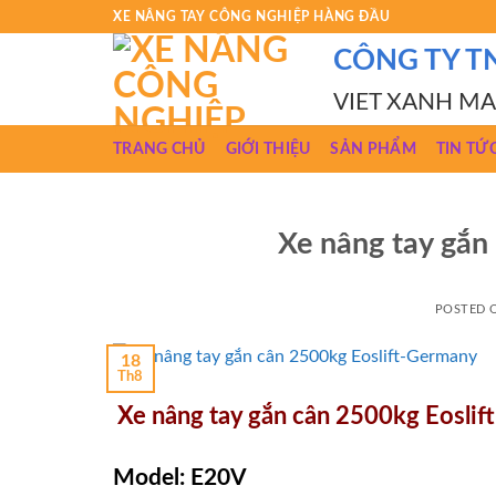
Skip
XE NÂNG TAY CÔNG NGHIỆP HÀNG ĐẦU
to
CÔNG TY T
content
VIET XANH M
TRANG CHỦ
GIỚI THIỆU
SẢN PHẨM
TIN TỨ
Xe nâng tay gắn
POSTED
18
Th8
Xe nâng tay gắn cân 2500kg Eosli
Model: E20V