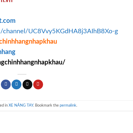
t.com
om/channel/UC8Vvy5KGdHA8j3AIhB8Xo-g
chinhhangnhapkhau
hhang
gchinhhangnhapkhau/
ed in
XE NÂNG TAY
. Bookmark the
permalink
.