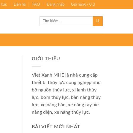
n tức
Liên hệ
FAQ
Đăng nhập
Giỏ hàng /
0
₫
0
Tìm
kiếm:
GIỚI THIỆU
Viet Xanh MHE là nhà cung cấp
thiết bị thủy lực công nghiệp như
bộ nguồn thủy lực, xi lanh thủy
lực, bơm thủy lực, bàn nâng thủy
lực, xe nâng bàn, xe nâng tay, xe
nâng điện, xe nâng thủy lực.
BÀI VIẾT MỚI NHẤT