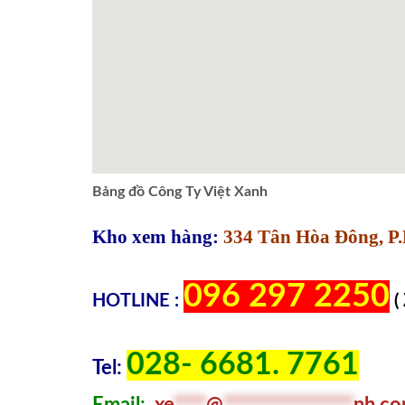
Bảng đồ Công Ty Việt Xanh
Kho xem hàng:
334 Tân Hòa Đông, P.
096 297 2250
HOTLINE :
(
028- 6681. 7761
Tel:
Email:
xe
****
@
****************
nh.c