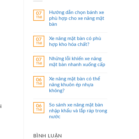
Hướng dẫn chọn bánh xe
07
Th8
phù hợp cho xe nâng mặt
bàn
Xe nâng mặt bàn có phù
07
Th8
hợp kho hóa chất?
Những lỗi khiến xe nâng
07
Th8
mặt bàn nhanh xuống cấp
Xe nâng mặt bàn có thể
06
Th8
nâng khuôn ép nhựa
không?
So sánh xe nâng mặt bàn
06
i
Th8
nhập khẩu và lắp ráp trong
nước
BÌNH LUẬN