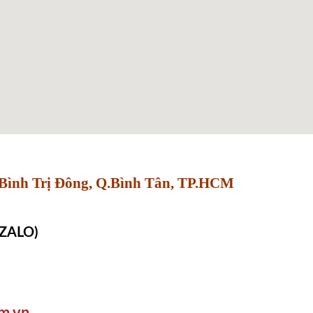
Bình Trị Đông, Q.Bình Tân, TP.HCM
 ZALO)
om
.v
n