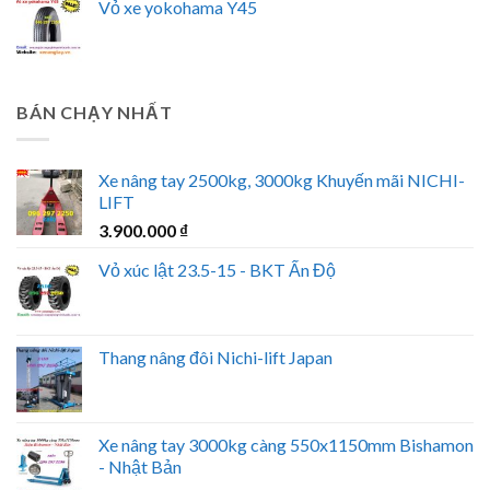
Vỏ xe yokohama Y45
BÁN CHẠY NHẤT
Xe nâng tay 2500kg, 3000kg Khuyến mãi NICHI-
LIFT
3.900.000
₫
Vỏ xúc lật 23.5-15 - BKT Ấn Độ
Thang nâng đôi Nichi-lift Japan
Xe nâng tay 3000kg càng 550x1150mm Bishamon
- Nhật Bản