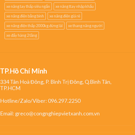
xe nâng tay thấp siêu ngắn
xe nâng ttay nhập khẩu
xe nâng điện bằng bình
xe nâng điện giá rẻ
xe nâng điện thấp 2000kg đứng lái
xe thang nâng người
xe đẩy hàng 2 tầng
TP.Hồ Chí Minh
334 Tân Hoà Đông, P. Bình Trị Đông, Q.Bình Tân,
TP.HCM
Hotline/Zalo/Viber:
096.297.2250
Email:
greco@congnghiepvietxanh.com.vn