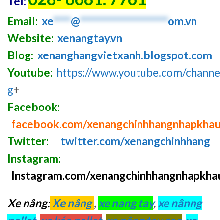
Tel:
Email:
xe
****
@
********************
om.vn
Website:
xenangtay.vn
Blog:
xenanghangvietxanh.blogspot.com
Youtube:
https://www.youtube.com/chan
g
+
Facebook:
facebook.com/xenangchinhhangnhapkha
Twitter:
twitter.com/xenangchinhhang
Instagram:
Instagram.com/xenangchinhhangnhapkha
Xe nâng
:
Xe nâng
,
xe nang tay
,
xe nânng