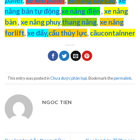
pallet
,
xe kéo pallet
,
xe nâng tay cao
,
xe
nâng bán tự động
,
xe nâng điện
,
xe nâng
bàn
,
xe nâng phuy
,
thang nâng
,
xe nâng
forlift
,
xe đẩy
,
cẩu thủy lực
,
cầucontainner
This entry was posted in
Chưa được phân loại
. Bookmark the
permalink
.
NGOC TIEN