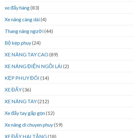
xe đẩy hàng
(83)
Xe nâng càng dài
(4)
Thang nâng người
(44)
Bộ kẹp phuy
(24)
XE NÂNG TAY CAO
(89)
XE NÂNG ĐIỆN NGỒI LÁI
(2)
KẸP PHUY ĐÔI
(14)
XE ĐẨY
(36)
XE NÂNG TAY
(212)
Xe đẩy tay gấp gọn
(12)
Xe nâng di chuyen phuy
(59)
XE ĐẨY HAI TẦNG
(18)