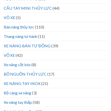
CẨU TAY MINI THỦY LỰC
(44)
VÕ XE
(5)
Bàn nâng thủy lực
(110)
Thang nâng tự hành
(11)
XE NÂNG BÁN TỰ ĐỘNG
(39)
VỎ XE
(42)
Xe nâng cắt kéo
(8)
BỘ NGUỒN THỦY LỰC
(17)
XE NÂNG TAY INOX
(21)
Bộ càng xe nâng
(3)
Xe nâng tay thấp
(58)