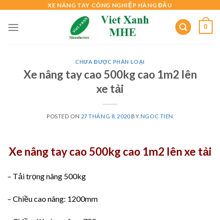
Skip
XE NÂNG TAY CÔNG NGHIỆP HÀNG ĐẦU
to
0
content
CHƯA ĐƯỢC PHÂN LOẠI
Xe nâng tay cao 500kg cao 1m2 lên
xe tải
POSTED ON
27 THÁNG 8, 2020
BY
NGOC TIEN
Xe nâng tay cao 500kg cao 1m2 lên xe tải
– Tải trọng nâng 500kg
– Chiều cao nâng: 1200mm