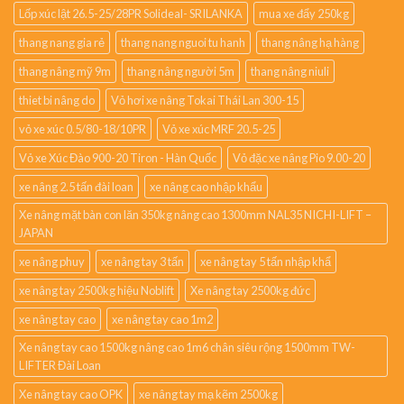
Lốp xúc lật 26.5-25/28PR Solideal- SRILANKA
mua xe đẩy 250kg
thang nang gia rẻ
thang nang nguoi tu hanh
thang nâng hạ hàng
thang nâng mỹ 9m
thang nâng người 5m
thang nâng niuli
thiet bi nâng do
Vỏ hơi xe nâng Tokai Thái Lan 300-15
vỏ xe xúc 0.5/80-18/10PR
Vỏ xe xúc MRF 20.5-25
Vỏ xe Xúc Đào 900-20 Tiron - Hàn Quốc
Vỏ đặc xe nâng Pio 9.00-20
xe nâng 2.5 tấn đài loan
xe nâng cao nhập khẩu
Xe nâng mặt bàn con lăn 350kg nâng cao 1300mm NAL35 NICHI-LIFT –
JAPAN
xe nâng phuy
xe nâng tay 3 tấn
xe nâng tay 5 tấn nhập khẩ
xe nâng tay 2500kg hiệu Noblift
Xe nâng tay 2500kg đức
xe nâng tay cao
xe nâng tay cao 1m2
Xe nâng tay cao 1500kg nâng cao 1m6 chân siêu rộng 1500mm TW-
LIFTER Đài Loan
Xe nâng tay cao OPK
xe nâng tay mạ kẽm 2500kg