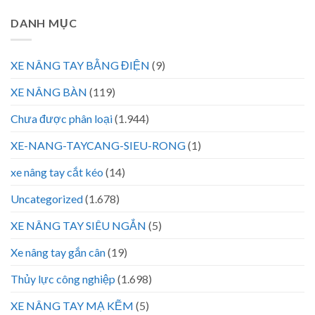
DANH MỤC
XE NÂNG TAY BẰNG ĐIỆN
(9)
XE NÂNG BÀN
(119)
Chưa được phân loại
(1.944)
XE-NANG-TAYCANG-SIEU-RONG
(1)
xe nâng tay cắt kéo
(14)
Uncategorized
(1.678)
XE NÂNG TAY SIÊU NGẮN
(5)
Xe nâng tay gắn cân
(19)
Thủy lực công nghiệp
(1.698)
XE NÂNG TAY MẠ KẼM
(5)