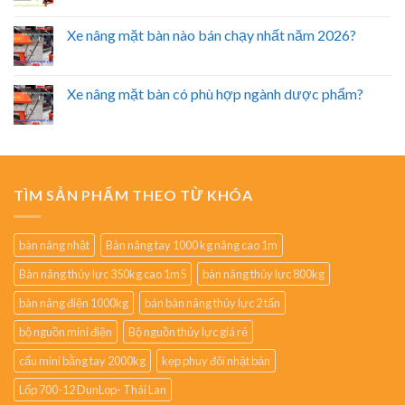
Xe nâng mặt bàn nào bán chạy nhất năm 2026?
Xe nâng mặt bàn có phù hợp ngành dược phẩm?
TÌM SẢN PHẨM THEO TỪ KHÓA
bàn nâng nhật
Bàn nâng tay 1000 kg nâng cao 1m
Bàn nâng thủy lực 350kg cao 1m5
bàn nâng thủy lực 800kg
bàn nâng điện 1000kg
bán bàn nâng thủy lực 2 tấn
bộ nguồn mini điện
Bộ nguồn thủy lực giá rẻ
cẩu mini bằng tay 2000kg
kẹp phuy đôi nhật bản
Lốp 700-12 DunLop- Thái Lan