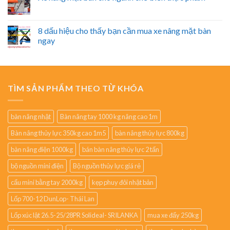
8 dấu hiệu cho thấy bạn cần mua xe nâng mặt bàn
ngay
TÌM SẢN PHẨM THEO TỪ KHÓA
bàn nâng nhật
Bàn nâng tay 1000 kg nâng cao 1m
Bàn nâng thủy lực 350kg cao 1m5
bàn nâng thủy lực 800kg
bàn nâng điện 1000kg
bán bàn nâng thủy lực 2 tấn
bộ nguồn mini điện
Bộ nguồn thủy lực giá rẻ
cẩu mini bằng tay 2000kg
kẹp phuy đôi nhật bản
Lốp 700-12 DunLop- Thái Lan
Lốp xúc lật 26.5-25/28PR Solideal- SRILANKA
mua xe đẩy 250kg