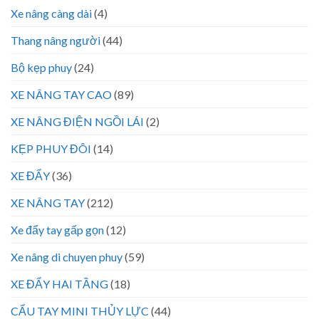
Xe nâng càng dài
(4)
Thang nâng người
(44)
Bộ kẹp phuy
(24)
XE NÂNG TAY CAO
(89)
XE NÂNG ĐIỆN NGỒI LÁI
(2)
KẸP PHUY ĐÔI
(14)
XE ĐẨY
(36)
XE NÂNG TAY
(212)
Xe đẩy tay gấp gọn
(12)
Xe nâng di chuyen phuy
(59)
XE ĐẨY HAI TẦNG
(18)
CẨU TAY MINI THỦY LỰC
(44)