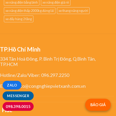
xe nâng điện bằng bình
xe nâng điện giá rẻ
xe nâng điện thấp 2000kg đứng lái
xe thang nâng người
xe đẩy hàng 2 tầng
TP.Hồ Chí Minh
334 Tân Hoà Đông, P. Bình Trị Đông, Q.Bình Tân,
TP.HCM
Hotline/Zalo/Viber:
096.297.2250
Email:
greco@congnghiepvietxanh.com.vn
ZALO
MESSENGER
BÁO GIÁ
098.398.0015
Huế