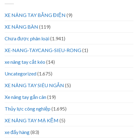
XE NÂNG TAY BẰNG ĐIỆN
(9)
XE NÂNG BÀN
(119)
Chưa được phân loại
(1.941)
XE-NANG-TAYCANG-SIEU-RONG
(1)
xe nâng tay cắt kéo
(14)
Uncategorized
(1.675)
XE NÂNG TAY SIÊU NGẮN
(5)
Xe nâng tay gắn cân
(19)
Thủy lực công nghiệp
(1.695)
XE NÂNG TAY MẠ KẼM
(5)
xe đẩy hàng
(83)