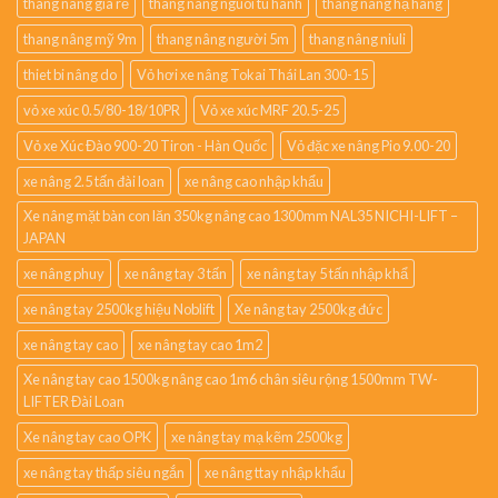
thang nang gia rẻ
thang nang nguoi tu hanh
thang nâng hạ hàng
thang nâng mỹ 9m
thang nâng người 5m
thang nâng niuli
thiet bi nâng do
Vỏ hơi xe nâng Tokai Thái Lan 300-15
vỏ xe xúc 0.5/80-18/10PR
Vỏ xe xúc MRF 20.5-25
Vỏ xe Xúc Đào 900-20 Tiron - Hàn Quốc
Vỏ đặc xe nâng Pio 9.00-20
xe nâng 2.5 tấn đài loan
xe nâng cao nhập khẩu
Xe nâng mặt bàn con lăn 350kg nâng cao 1300mm NAL35 NICHI-LIFT –
JAPAN
xe nâng phuy
xe nâng tay 3 tấn
xe nâng tay 5 tấn nhập khẩ
xe nâng tay 2500kg hiệu Noblift
Xe nâng tay 2500kg đức
xe nâng tay cao
xe nâng tay cao 1m2
Xe nâng tay cao 1500kg nâng cao 1m6 chân siêu rộng 1500mm TW-
LIFTER Đài Loan
Xe nâng tay cao OPK
xe nâng tay mạ kẽm 2500kg
xe nâng tay thấp siêu ngắn
xe nâng ttay nhập khẩu