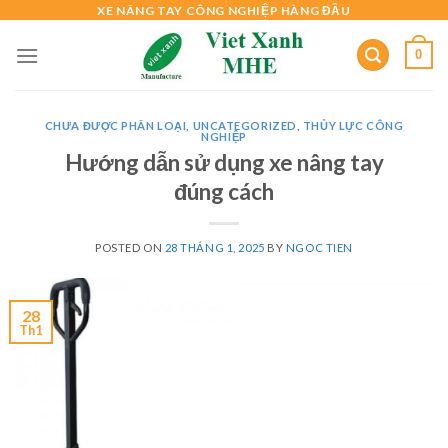
Skip
XE NÂNG TAY CÔNG NGHIỆP HÀNG ĐẦU
to
0
content
CHƯA ĐƯỢC PHÂN LOẠI
,
UNCATEGORIZED
,
THỦY LỰC CÔNG
NGHIỆP
Hướng dẫn sử dụng xe nâng tay
đúng cách
POSTED ON
28 THÁNG 1, 2025
BY
NGOC TIEN
28
Th1