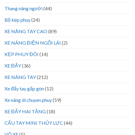
Thang nâng người
(44)
Bộ kẹp phuy
(24)
XE NÂNG TAY CAO
(89)
XE NÂNG ĐIỆN NGỒI LÁI
(2)
KẸP PHUY ĐÔI
(14)
XE ĐẨY
(36)
XE NÂNG TAY
(212)
Xe đẩy tay gấp gọn
(12)
Xe nâng di chuyen phuy
(59)
XE ĐẨY HAI TẦNG
(18)
CẨU TAY MINI THỦY LỰC
(44)
VÕ XE
(5)