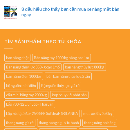
8 dấu hiệu cho thấy bạn cần mua xe nâng mặt bàn
ngay
TÌM SẢN PHẨM THEO TỪ KHÓA
bàn nâng nhật
Bàn nâng tay 1000 kg nâng cao 1m
Bàn nâng thủy lực 350kg cao 1m5
bàn nâng thủy lực 800kg
bàn nâng điện 1000kg
bán bàn nâng thủy lực 2 tấn
bộ nguồn mini điện
Bộ nguồn thủy lực giá rẻ
cẩu mini bằng tay 2000kg
kẹp phuy đôi nhật bản
Lốp 700-12 DunLop- Thái Lan
Lốp xúc lật 26.5-25/28PR Solideal- SRILANKA
mua xe đẩy 250kg
thang nang gia rẻ
thang nang nguoi tu hanh
thang nâng hạ hàng