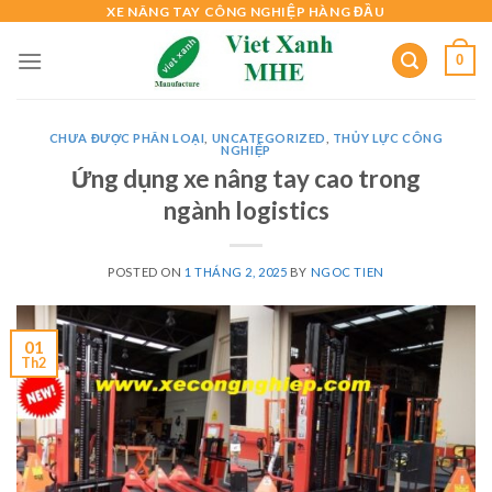
Skip
XE NÂNG TAY CÔNG NGHIỆP HÀNG ĐẦU
to
0
content
CHƯA ĐƯỢC PHÂN LOẠI
,
UNCATEGORIZED
,
THỦY LỰC CÔNG
NGHIỆP
Ứng dụng xe nâng tay cao trong
ngành logistics
POSTED ON
1 THÁNG 2, 2025
BY
NGOC TIEN
01
Th2