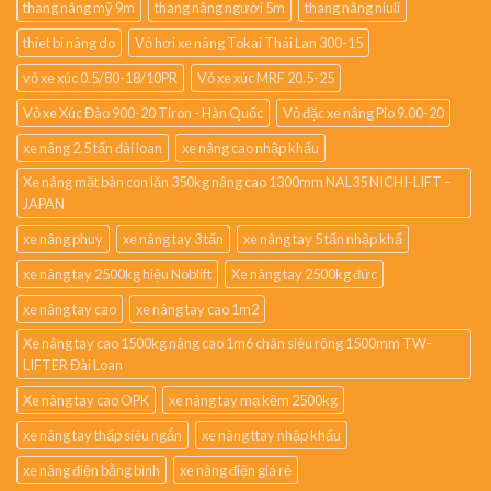
thang nâng mỹ 9m
thang nâng người 5m
thang nâng niuli
thiet bi nâng do
Vỏ hơi xe nâng Tokai Thái Lan 300-15
vỏ xe xúc 0.5/80-18/10PR
Vỏ xe xúc MRF 20.5-25
Vỏ xe Xúc Đào 900-20 Tiron - Hàn Quốc
Vỏ đặc xe nâng Pio 9.00-20
xe nâng 2.5 tấn đài loan
xe nâng cao nhập khẩu
Xe nâng mặt bàn con lăn 350kg nâng cao 1300mm NAL35 NICHI-LIFT –
JAPAN
xe nâng phuy
xe nâng tay 3 tấn
xe nâng tay 5 tấn nhập khẩ
xe nâng tay 2500kg hiệu Noblift
Xe nâng tay 2500kg đức
xe nâng tay cao
xe nâng tay cao 1m2
Xe nâng tay cao 1500kg nâng cao 1m6 chân siêu rộng 1500mm TW-
LIFTER Đài Loan
Xe nâng tay cao OPK
xe nâng tay mạ kẽm 2500kg
xe nâng tay thấp siêu ngắn
xe nâng ttay nhập khẩu
xe nâng điện bằng bình
xe nâng điện giá rẻ