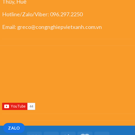
Thủy, Huế
Hotline/Zalo/Viber:
096.297.2250
Email:
greco@congnghiepvietxanh.com.vn
ZALO