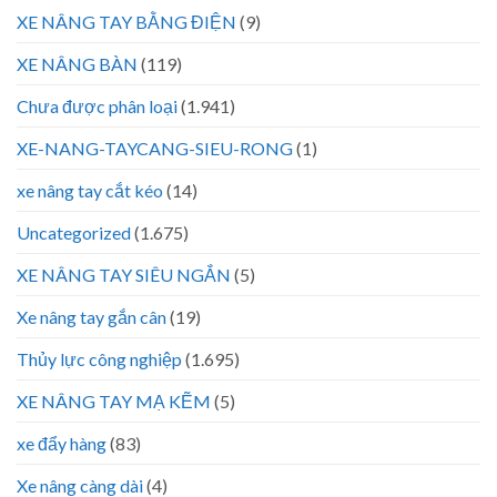
XE NÂNG TAY BẰNG ĐIỆN
(9)
XE NÂNG BÀN
(119)
Chưa được phân loại
(1.941)
XE-NANG-TAYCANG-SIEU-RONG
(1)
xe nâng tay cắt kéo
(14)
Uncategorized
(1.675)
XE NÂNG TAY SIÊU NGẮN
(5)
Xe nâng tay gắn cân
(19)
Thủy lực công nghiệp
(1.695)
XE NÂNG TAY MẠ KẼM
(5)
xe đẩy hàng
(83)
Xe nâng càng dài
(4)