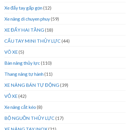
Xe đẩy tay gấp gọn
(12)
Xe nâng di chuyen phuy
(59)
XE ĐẨY HAI TẦNG
(18)
CẨU TAY MINI THỦY LỰC
(44)
VÕ XE
(5)
Bàn nâng thủy lực
(110)
Thang nâng tự hành
(11)
XE NÂNG BÁN TỰ ĐỘNG
(39)
VỎ XE
(42)
Xe nâng cắt kéo
(8)
BỘ NGUỒN THỦY LỰC
(17)
XE NÂNG TAY INOX
(21)