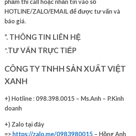
phẩm thì call hoặc nhắn tin vào số
HOTLINE/ZALO/EMAIL để được tư vấn và
báo giá.
*. THÔNG TIN LIÊN HỆ
*.
TƯ VẤN TRỰC TIẾP
CÔNG TY TNHH SẢN XUẤT VIỆT
XANH
+)
Hotline : 098.398.0015 – Ms.Anh – P.Kinh
doanh
+)
Zalo tại đây
=>
https://zalo.me/0983980015
– Hồng Anh