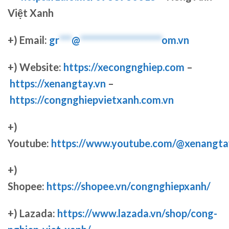
Việt Xanh
+) Email:
gr
***
@
********************
om.vn
+) Website:
https://xecongnghiep.com
–
https://xenangtay.vn
–
https://congnghiepvietxanh.com.vn
+)
Youtube:
https://www.youtube.com/@xenangta
+)
Shopee:
https://shopee.vn/congnghiepxanh/
+) Lazada:
https://www.lazada.vn/shop/cong-