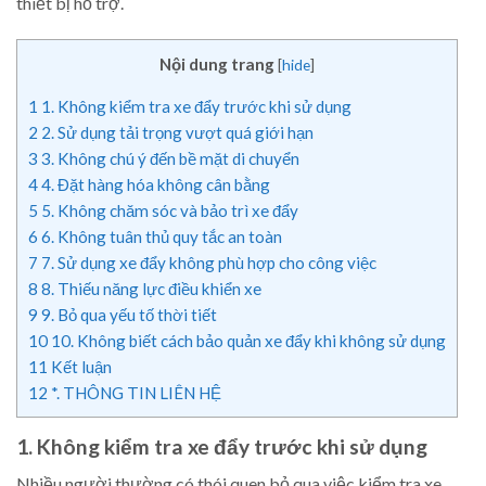
thiết bị hỗ trợ.
Nội dung trang
[
hide
]
1
1. Không kiểm tra xe đẩy trước khi sử dụng
2
2. Sử dụng tải trọng vượt quá giới hạn
3
3. Không chú ý đến bề mặt di chuyển
4
4. Đặt hàng hóa không cân bằng
5
5. Không chăm sóc và bảo trì xe đẩy
6
6. Không tuân thủ quy tắc an toàn
7
7. Sử dụng xe đẩy không phù hợp cho công việc
8
8. Thiếu năng lực điều khiển xe
9
9. Bỏ qua yếu tố thời tiết
10
10. Không biết cách bảo quản xe đẩy khi không sử dụng
11
Kết luận
12
*. THÔNG TIN LIÊN HỆ
1. Không kiểm tra xe đẩy trước khi sử dụng
Nhiều người thường có thói quen bỏ qua việc kiểm tra xe