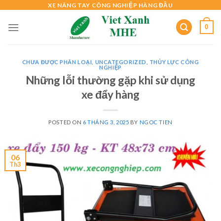
Skip
XE NÂNG TAY CÔNG NGHIỆP HÀNG ĐẦU
to
0
content
CHƯA ĐƯỢC PHÂN LOẠI
,
UNCATEGORIZED
,
THỦY LỰC CÔNG
NGHIỆP
Những lỗi thường gặp khi sử dụng
xe đẩy hàng
POSTED ON
6 THÁNG 3, 2025
BY
NGOC TIEN
06
Th3