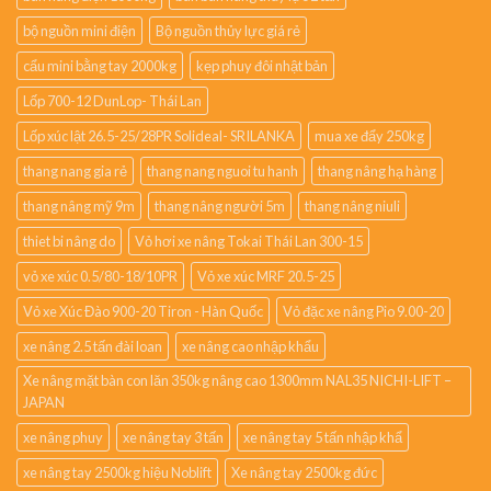
bộ nguồn mini điện
Bộ nguồn thủy lực giá rẻ
cẩu mini bằng tay 2000kg
kẹp phuy đôi nhật bản
Lốp 700-12 DunLop- Thái Lan
Lốp xúc lật 26.5-25/28PR Solideal- SRILANKA
mua xe đẩy 250kg
thang nang gia rẻ
thang nang nguoi tu hanh
thang nâng hạ hàng
thang nâng mỹ 9m
thang nâng người 5m
thang nâng niuli
thiet bi nâng do
Vỏ hơi xe nâng Tokai Thái Lan 300-15
vỏ xe xúc 0.5/80-18/10PR
Vỏ xe xúc MRF 20.5-25
Vỏ xe Xúc Đào 900-20 Tiron - Hàn Quốc
Vỏ đặc xe nâng Pio 9.00-20
xe nâng 2.5 tấn đài loan
xe nâng cao nhập khẩu
Xe nâng mặt bàn con lăn 350kg nâng cao 1300mm NAL35 NICHI-LIFT –
JAPAN
xe nâng phuy
xe nâng tay 3 tấn
xe nâng tay 5 tấn nhập khẩ
xe nâng tay 2500kg hiệu Noblift
Xe nâng tay 2500kg đức