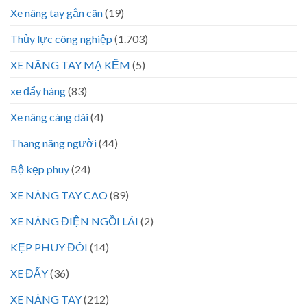
Xe nâng tay gắn cân
(19)
Thủy lực công nghiệp
(1.703)
XE NÂNG TAY MẠ KẼM
(5)
xe đẩy hàng
(83)
Xe nâng càng dài
(4)
Thang nâng người
(44)
Bộ kẹp phuy
(24)
XE NÂNG TAY CAO
(89)
XE NÂNG ĐIỆN NGỒI LÁI
(2)
KẸP PHUY ĐÔI
(14)
XE ĐẨY
(36)
XE NÂNG TAY
(212)