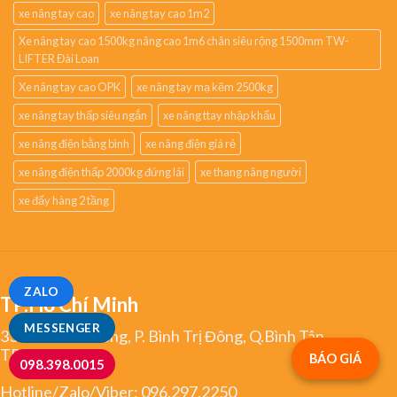
xe nâng tay cao
xe nâng tay cao 1m2
Xe nâng tay cao 1500kg nâng cao 1m6 chân siêu rộng 1500mm TW-
LIFTER Đài Loan
Xe nâng tay cao OPK
xe nâng tay mạ kẽm 2500kg
xe nâng tay thấp siêu ngắn
xe nâng ttay nhập khẩu
xe nâng điện bằng bình
xe nâng điện giá rẻ
xe nâng điện thấp 2000kg đứng lái
xe thang nâng người
xe đẩy hàng 2 tầng
ZALO
TP.Hồ Chí Minh
MESSENGER
334 Tân Hoà Đông, P. Bình Trị Đông, Q.Bình Tân,
TP.HCM
BÁO GIÁ
098.398.0015
Hotline/Zalo/Viber:
096.297.2250