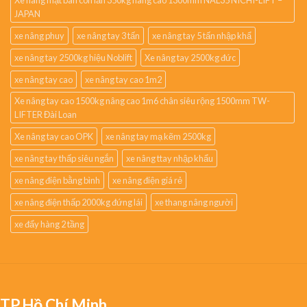
JAPAN
xe nâng phuy
xe nâng tay 3 tấn
xe nâng tay 5 tấn nhập khẩ
xe nâng tay 2500kg hiệu Noblift
Xe nâng tay 2500kg đức
xe nâng tay cao
xe nâng tay cao 1m2
Xe nâng tay cao 1500kg nâng cao 1m6 chân siêu rộng 1500mm TW-
LIFTER Đài Loan
Xe nâng tay cao OPK
xe nâng tay mạ kẽm 2500kg
xe nâng tay thấp siêu ngắn
xe nâng ttay nhập khẩu
xe nâng điện bằng bình
xe nâng điện giá rẻ
xe nâng điện thấp 2000kg đứng lái
xe thang nâng người
xe đẩy hàng 2 tầng
TP.Hồ Chí Minh