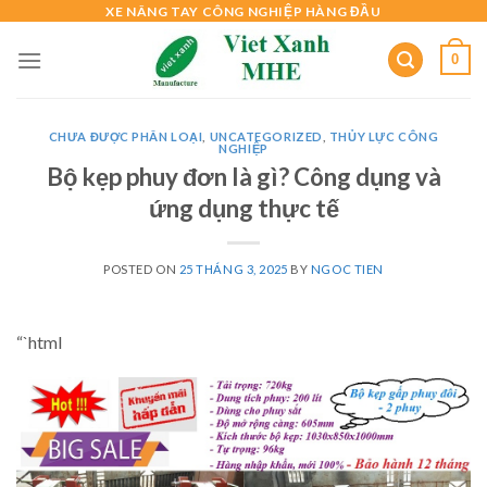
Skip
XE NÂNG TAY CÔNG NGHIỆP HÀNG ĐẦU
to
0
content
CHƯA ĐƯỢC PHÂN LOẠI
,
UNCATEGORIZED
,
THỦY LỰC CÔNG
NGHIỆP
Bộ kẹp phuy đơn là gì? Công dụng và
ứng dụng thực tế
POSTED ON
25 THÁNG 3, 2025
BY
NGOC TIEN
“`html