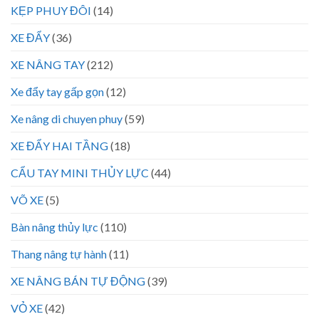
KẸP PHUY ĐÔI
(14)
XE ĐẨY
(36)
XE NÂNG TAY
(212)
Xe đẩy tay gấp gọn
(12)
Xe nâng di chuyen phuy
(59)
XE ĐẨY HAI TẦNG
(18)
CẨU TAY MINI THỦY LỰC
(44)
VÕ XE
(5)
Bàn nâng thủy lực
(110)
Thang nâng tự hành
(11)
XE NÂNG BÁN TỰ ĐỘNG
(39)
VỎ XE
(42)