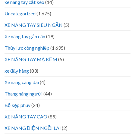
xe nâng tay cắt kéo
(14)
Uncategorized
(1.675)
XE NÂNG TAY SIÊU NGẮN
(5)
Xe nâng tay gắn cân
(19)
Thủy lực công nghiệp
(1.695)
XE NÂNG TAY MẠ KẼM
(5)
xe đẩy hàng
(83)
Xe nâng càng dài
(4)
Thang nâng người
(44)
Bộ kẹp phuy
(24)
XE NÂNG TAY CAO
(89)
XE NÂNG ĐIỆN NGỒI LÁI
(2)