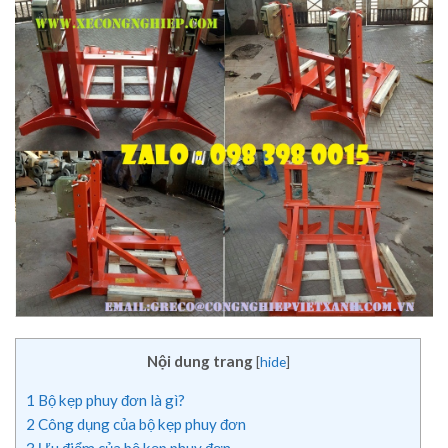
Nội dung trang
[
hide
]
1
Bộ kẹp phuy đơn là gì?
2
Công dụng của bộ kẹp phuy đơn