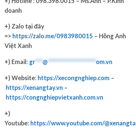
+)
Hotline : 098.398.0015 – Ms.Anh – P.Kinh
doanh
+)
Zalo tại đây
=>
https://zalo.me/0983980015
– Hồng Anh
Việt Xanh
+) Email:
gr
***
@
********************
om.vn
+) Website:
https://xecongnghiep.com
–
https://xenangtay.vn
–
https://congnghiepvietxanh.com.vn
+)
Youtube:
https://www.youtube.com/@xenangta