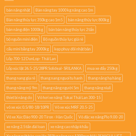
bàn nâng nhật
Bàn nâng tay 1000 kg nâng cao 1m
Bàn nâng thủy lực 350kg cao 1m5
bàn nâng thủy lực 800kg
bàn nâng điện 1000kg
bán bàn nâng thủy lực 2 tấn
bộ nguồn mini điện
Bộ nguồn thủy lực giá rẻ
cẩu mini bằng tay 2000kg
kẹp phuy đôi nhật bản
Lốp 700-12 DunLop- Thái Lan
Lốp xúc lật 26.5-25/28PR Solideal- SRILANKA
mua xe đẩy 250kg
thang nang gia rẻ
thang nang nguoi tu hanh
thang nâng hạ hàng
thang nâng mỹ 9m
thang nâng người 5m
thang nâng niuli
thiet bi nâng do
Vỏ hơi xe nâng Tokai Thái Lan 300-15
vỏ xe xúc 0.5/80-18/10PR
Vỏ xe xúc MRF 20.5-25
Vỏ xe Xúc Đào 900-20 Tiron - Hàn Quốc
Vỏ đặc xe nâng Pio 9.00-20
xe nâng 2.5 tấn đài loan
xe nâng cao nhập khẩu
Xe nâng mặt bàn con lăn 350kg nâng cao 1300mm NAL35 NICHI-LIFT –