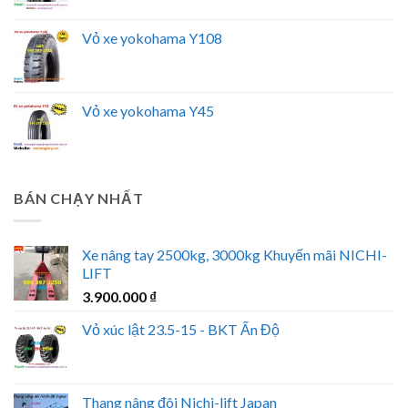
Vỏ xe yokohama Y108
Vỏ xe yokohama Y45
BÁN CHẠY NHẤT
Xe nâng tay 2500kg, 3000kg Khuyến mãi NICHI-
LIFT
3.900.000
₫
Vỏ xúc lật 23.5-15 - BKT Ấn Độ
Thang nâng đôi Nichi-lift Japan