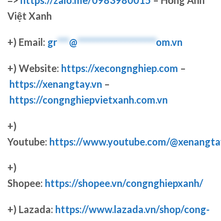
=>
https://zalo.me/0983980015
– Hồng Anh
Việt Xanh
+) Email:
gr
***
@
********************
om.vn
+) Website:
https://xecongnghiep.com
–
https://xenangtay.vn
–
https://congnghiepvietxanh.com.vn
+)
Youtube:
https://www.youtube.com/@xenangta
+)
Shopee:
https://shopee.vn/congnghiepxanh/
+) Lazada:
https://www.lazada.vn/shop/cong-