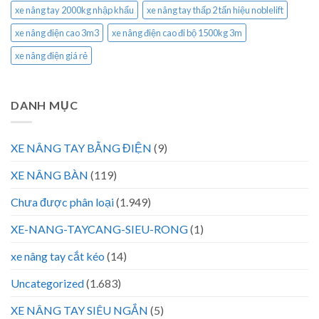
xe nâng tay 2000kg nhập khẩu
xe nâng tay thấp 2 tấn hiệu noblelift
xe nâng điện cao 3m3
xe nâng điện cao đi bộ 1500kg 3m
xe nâng điện giá rẻ
DANH MỤC
XE NÂNG TAY BẰNG ĐIỆN
(9)
XE NÂNG BÀN
(119)
Chưa được phân loại
(1.949)
XE-NANG-TAYCANG-SIEU-RONG
(1)
xe nâng tay cắt kéo
(14)
Uncategorized
(1.683)
XE NÂNG TAY SIÊU NGẮN
(5)