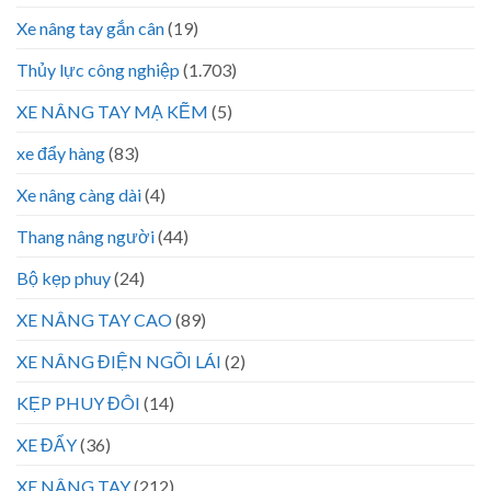
Xe nâng tay gắn cân
(19)
Thủy lực công nghiệp
(1.703)
XE NÂNG TAY MẠ KẼM
(5)
xe đẩy hàng
(83)
Xe nâng càng dài
(4)
Thang nâng người
(44)
Bộ kẹp phuy
(24)
XE NÂNG TAY CAO
(89)
XE NÂNG ĐIỆN NGỒI LÁI
(2)
KẸP PHUY ĐÔI
(14)
XE ĐẨY
(36)
XE NÂNG TAY
(212)