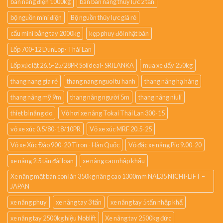
bàn nâng điện 1000kg
bán bàn nâng thủy lực 2 tấn
bộ nguồn mini điện
Bộ nguồn thủy lực giá rẻ
cẩu mini bằng tay 2000kg
kẹp phuy đôi nhật bản
Lốp 700-12 DunLop- Thái Lan
Lốp xúc lật 26.5-25/28PR Solideal- SRILANKA
mua xe đẩy 250kg
thang nang gia rẻ
thang nang nguoi tu hanh
thang nâng hạ hàng
thang nâng mỹ 9m
thang nâng người 5m
thang nâng niuli
thiet bi nâng do
Vỏ hơi xe nâng Tokai Thái Lan 300-15
vỏ xe xúc 0.5/80-18/10PR
Vỏ xe xúc MRF 20.5-25
Vỏ xe Xúc Đào 900-20 Tiron - Hàn Quốc
Vỏ đặc xe nâng Pio 9.00-20
xe nâng 2.5 tấn đài loan
xe nâng cao nhập khẩu
Xe nâng mặt bàn con lăn 350kg nâng cao 1300mm NAL35 NICHI-LIFT –
JAPAN
xe nâng phuy
xe nâng tay 3 tấn
xe nâng tay 5 tấn nhập khẩ
xe nâng tay 2500kg hiệu Noblift
Xe nâng tay 2500kg đức