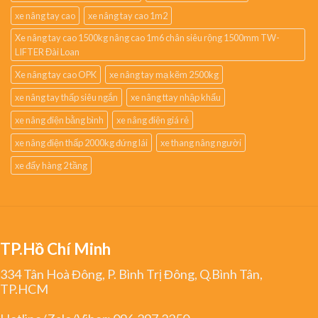
xe nâng tay cao
xe nâng tay cao 1m2
Xe nâng tay cao 1500kg nâng cao 1m6 chân siêu rộng 1500mm TW-
LIFTER Đài Loan
Xe nâng tay cao OPK
xe nâng tay mạ kẽm 2500kg
xe nâng tay thấp siêu ngắn
xe nâng ttay nhập khẩu
xe nâng điện bằng bình
xe nâng điện giá rẻ
xe nâng điện thấp 2000kg đứng lái
xe thang nâng người
xe đẩy hàng 2 tầng
TP.Hồ Chí Minh
334 Tân Hoà Đông, P. Bình Trị Đông, Q.Bình Tân,
TP.HCM