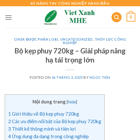
Skip
XE NÂNG TAY CÔNG NGHIỆP HÀNG ĐẦU
to
0
content
CHƯA ĐƯỢC PHÂN LOẠI
,
UNCATEGORIZED
,
THỦY LỰC CÔNG
NGHIỆP
Bộ kẹp phuy 720kg – Giải pháp nâng
hạ tải trọng lớn
POSTED ON
26 THÁNG 3, 2025
BY
NGOC TIEN
Nội dung trang
[
hide
]
1
Giới thiệu về Bộ kẹp phuy 720kg
2
Các ưu điểm nổi bật của Bộ kẹp phuy 720kg
3
Thiết kế thông minh và tiện lợi
4
Ứng dụng đa dạng trong công nghiệp