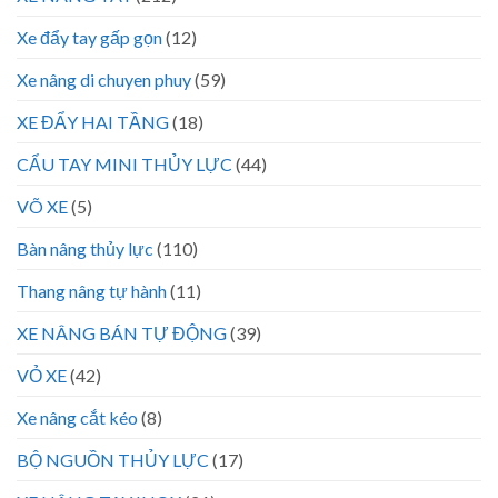
Xe đẩy tay gấp gọn
(12)
Xe nâng di chuyen phuy
(59)
XE ĐẨY HAI TẦNG
(18)
CẨU TAY MINI THỦY LỰC
(44)
VÕ XE
(5)
Bàn nâng thủy lực
(110)
Thang nâng tự hành
(11)
XE NÂNG BÁN TỰ ĐỘNG
(39)
VỎ XE
(42)
Xe nâng cắt kéo
(8)
BỘ NGUỒN THỦY LỰC
(17)