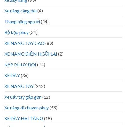
Xe nâng càng dài
(4)
Thang nâng người
(44)
Bộ kẹp phuy
(24)
XE NÂNG TAY CAO
(89)
XE NÂNG ĐIỆN NGỒI LÁI
(2)
KẸP PHUY ĐÔI
(14)
XE ĐẨY
(36)
XE NÂNG TAY
(212)
Xe đẩy tay gấp gọn
(12)
Xe nâng di chuyen phuy
(59)
XE ĐẨY HAI TẦNG
(18)