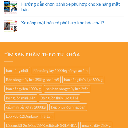
Hướng dẫn chọn bánh xe phù hợp cho xe nâng mặt
bàn
Xe nâng mặt bàn có phù hợp kho hóa chất?
TÌM SẢN PHẨM THEO TỪ KHÓA
bàn nâng nhật
Bàn nâng tay 1000 kg nâng cao 1m
Bàn nâng thủy lực 350kg cao 1m5
bàn nâng thủy lực 800kg
bàn nâng điện 1000kg
bán bàn nâng thủy lực 2 tấn
bộ nguồn mini điện
Bộ nguồn thủy lực giá rẻ
cẩu mini bằng tay 2000kg
kẹp phuy đôi nhật bản
Lốp 700-12 DunLop- Thái Lan
Lốp xúc lật 26.5-25/28PR Solideal- SRILANKA
mua xe đẩy 250kg