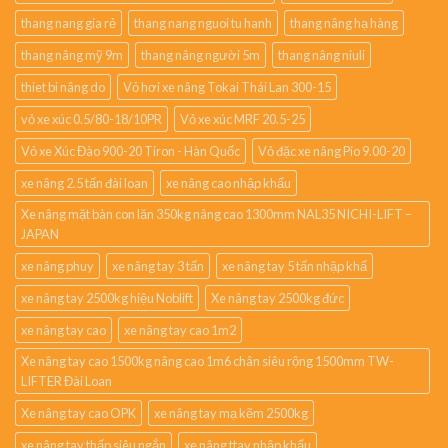
thang nang gia rẻ
thang nang nguoi tu hanh
thang nâng hạ hàng
thang nâng mỹ 9m
thang nâng người 5m
thang nâng niuli
thiet bi nâng do
Vỏ hơi xe nâng Tokai Thái Lan 300-15
vỏ xe xúc 0.5/80-18/10PR
Vỏ xe xúc MRF 20.5-25
Vỏ xe Xúc Đào 900-20 Tiron - Hàn Quốc
Vỏ đặc xe nâng Pio 9.00-20
xe nâng 2.5 tấn đài loan
xe nâng cao nhập khẩu
Xe nâng mặt bàn con lăn 350kg nâng cao 1300mm NAL35 NICHI-LIFT –
JAPAN
xe nâng phuy
xe nâng tay 3 tấn
xe nâng tay 5 tấn nhập khẩ
xe nâng tay 2500kg hiệu Noblift
Xe nâng tay 2500kg đức
xe nâng tay cao
xe nâng tay cao 1m2
Xe nâng tay cao 1500kg nâng cao 1m6 chân siêu rộng 1500mm TW-
LIFTER Đài Loan
Xe nâng tay cao OPK
xe nâng tay mạ kẽm 2500kg
xe nâng tay thấp siêu ngắn
xe nâng ttay nhập khẩu