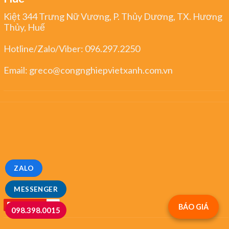
Kiệt 344 Trưng Nữ Vương, P. Thủy Dương, TX. Hương
Thủy, Huế
Hotline/Zalo/Viber:
096.297.2250
Email:
greco@congnghiepvietxanh.com.vn
ZALO
MESSENGER
BÁO GIÁ
098.398.0015