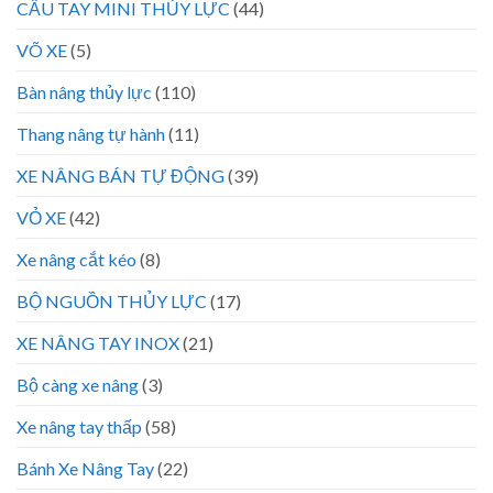
CẨU TAY MINI THỦY LỰC
(44)
VÕ XE
(5)
Bàn nâng thủy lực
(110)
Thang nâng tự hành
(11)
XE NÂNG BÁN TỰ ĐỘNG
(39)
VỎ XE
(42)
Xe nâng cắt kéo
(8)
BỘ NGUỒN THỦY LỰC
(17)
XE NÂNG TAY INOX
(21)
Bộ càng xe nâng
(3)
Xe nâng tay thấp
(58)
Bánh Xe Nâng Tay
(22)