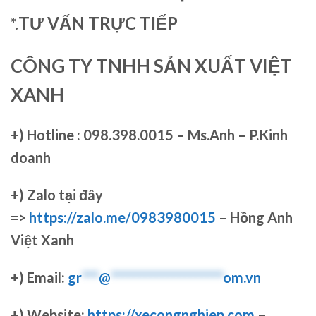
*.
TƯ VẤN TRỰC TIẾP
CÔNG TY TNHH SẢN XUẤT VIỆT
XANH
+)
Hotline : 098.398.0015 – Ms.Anh – P.Kinh
doanh
+)
Zalo tại đây
=>
https://zalo.me/0983980015
– Hồng Anh
Việt Xanh
+) Email:
gr
***
@
********************
om.vn
+) Website:
https://xecongnghiep.com
–