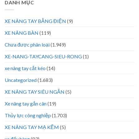
DANH MỤC
XE NÂNG TAY BẰNG ĐIỆN
(9)
XE NÂNG BÀN
(119)
Chưa được phân loại
(1.949)
XE-NANG-TAYCANG-SIEU-RONG
(1)
xe nâng tay cắt kéo
(14)
Uncategorized
(1.683)
XE NÂNG TAY SIÊU NGẮN
(5)
Xe nâng tay gắn cân
(19)
Thủy lực công nghiệp
(1.703)
XE NÂNG TAY MẠ KẼM
(5)
xe đẩy hàng
(83)