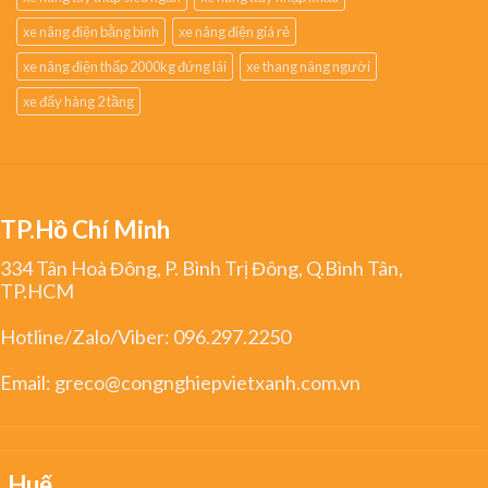
xe nâng điện bằng bình
xe nâng điện giá rẻ
xe nâng điện thấp 2000kg đứng lái
xe thang nâng người
xe đẩy hàng 2 tầng
TP.Hồ Chí Minh
334 Tân Hoà Đông, P. Bình Trị Đông, Q.Bình Tân,
TP.HCM
Hotline/Zalo/Viber:
096.297.2250
Email:
greco@congnghiepvietxanh.com.vn
Huế