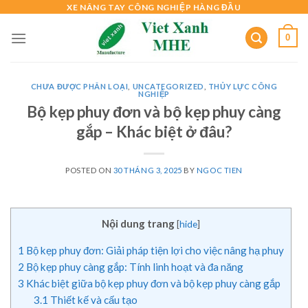
Skip
XE NÂNG TAY CÔNG NGHIỆP HÀNG ĐẦU
to
0
content
CHƯA ĐƯỢC PHÂN LOẠI
,
UNCATEGORIZED
,
THỦY LỰC CÔNG
NGHIỆP
Bộ kẹp phuy đơn và bộ kẹp phuy càng
gắp – Khác biệt ở đâu?
POSTED ON
30 THÁNG 3, 2025
BY
NGOC TIEN
Nội dung trang
[
hide
]
1
Bộ kẹp phuy đơn: Giải pháp tiện lợi cho việc nâng hạ phuy
2
Bộ kẹp phuy càng gắp: Tính linh hoạt và đa năng
3
Khác biệt giữa bộ kẹp phuy đơn và bộ kẹp phuy càng gắp
3.1
Thiết kế và cấu tạo