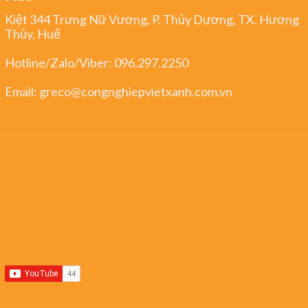
Kiệt 344 Trưng Nữ Vương, P. Thủy Dương, TX. Hương
Thủy, Huế
Hotline/Zalo/Viber:
096.297.2250
Email:
greco@congnghiepvietxanh.com.vn