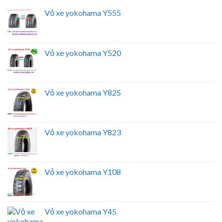
Vỏ xe yokohama Y555
Vỏ xe yokohama Y520
Vỏ xe yokohama Y825
Vỏ xe yokohama Y823
Vỏ xe yokohama Y108
Vỏ xe yokohama Y45