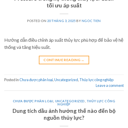
tối ưu áp suất
POSTED ON
20 THÁNG 3, 2025
BY
NGOC TIEN
Hướng dẫn điều chỉnh áp suất thủy lực phù hợp để bảo vệ hệ
thống và tăng hiệu suất.
CONTINUE READING
→
Posted in
Chưa được phân loại
,
Uncategorized
,
Thủy lực công nghiệp
Leave a comment
CHƯA ĐƯỢC PHÂN LOẠI
,
UNCATEGORIZED
,
THỦY LỰC CÔNG
NGHIỆP
Dung tích dầu ảnh hưởng thế nào đến bộ
nguồn thủy lực?