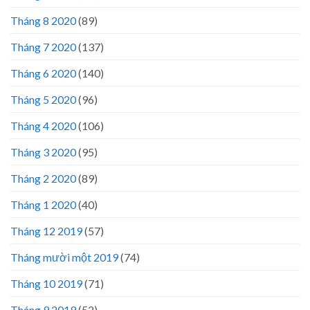
Tháng 8 2020
(89)
Tháng 7 2020
(137)
Tháng 6 2020
(140)
Tháng 5 2020
(96)
Tháng 4 2020
(106)
Tháng 3 2020
(95)
Tháng 2 2020
(89)
Tháng 1 2020
(40)
Tháng 12 2019
(57)
Tháng mười một 2019
(74)
Tháng 10 2019
(71)
Tháng 9 2019
(52)