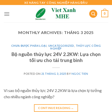
Skip
XE NÂNG TAY CÔNG NGHIỆP HÀNG ĐẦU
to
0
content
MONTHLY ARCHIVES:
THÁNG 3 2025
CHƯA ĐƯỢC PHÂN LOẠI
,
UNCATEGORIZED
,
THỦY LỰC CÔNG
NGHIỆP
Bộ nguồn thủy lực 24V 2.2KW: Lựa chọn
tối ưu cho tải trung bình
POSTED ON
21 THÁNG 3, 2025
BY
NGOC TIEN
Vì sao bộ nguồn thủy lực 24V 2.2KW là lựa chọn lý tưởng
cho nhiều ngành công nghiệp?
CONTINUE READING
→