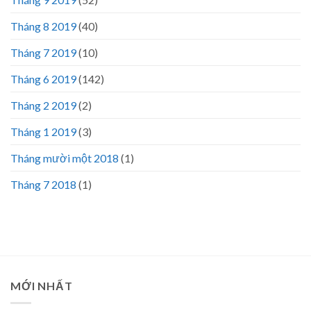
Tháng 8 2019
(40)
Tháng 7 2019
(10)
Tháng 6 2019
(142)
Tháng 2 2019
(2)
Tháng 1 2019
(3)
Tháng mười một 2018
(1)
Tháng 7 2018
(1)
MỚI NHẤT