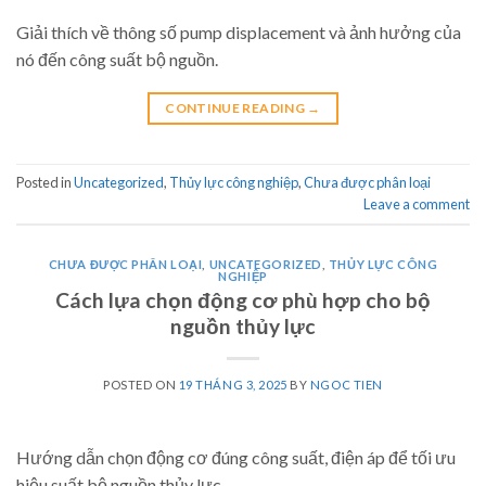
Giải thích về thông số pump displacement và ảnh hưởng của
nó đến công suất bộ nguồn.
CONTINUE READING
→
Posted in
Uncategorized
,
Thủy lực công nghiệp
,
Chưa được phân loại
Leave a comment
CHƯA ĐƯỢC PHÂN LOẠI
,
UNCATEGORIZED
,
THỦY LỰC CÔNG
NGHIỆP
Cách lựa chọn động cơ phù hợp cho bộ
nguồn thủy lực
POSTED ON
19 THÁNG 3, 2025
BY
NGOC TIEN
Hướng dẫn chọn động cơ đúng công suất, điện áp để tối ưu
hiệu suất bộ nguồn thủy lực.