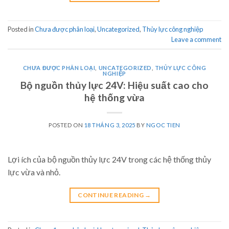
Posted in
Chưa được phân loại
,
Uncategorized
,
Thủy lực công nghiệp
Leave a comment
CHƯA ĐƯỢC PHÂN LOẠI
,
UNCATEGORIZED
,
THỦY LỰC CÔNG
NGHIỆP
Bộ nguồn thủy lực 24V: Hiệu suất cao cho
hệ thống vừa
POSTED ON
18 THÁNG 3, 2025
BY
NGOC TIEN
Lợi ích của bộ nguồn thủy lực 24V trong các hệ thống thủy
lực vừa và nhỏ.
CONTINUE READING
→