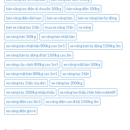
bàn nâng tay điện di chuyển 500kg
bàn nâng điện 500kg
bàn nâng điện đài loan
bán xe nâng bàn
bán xe nâng bán tự động.
bán xe nâng tay 2 tấn
mua xe nâng 2 tấn
xe nâng
xe nâng bàn 500kg
xe nâng bàn nhật bản
xe nâng bàn nhật bản 800kg cao 1m5
xe nâng bán tự động 1500kg 3m
xe nâng bán tự động đi bộ 1500kg cao 3m
xe nâng cây cảnh 800kg cao 1m5
xe nâng mặt bàn 500kg
xe nâng mặt bàn 800kg cao 1m5
xe nâng tay 2 tấn
xe nâng tay 2 tấn của đức
xe nâng tay 2000kg
xe nâng tay 2000kg nhập khẩu
xe nâng tay thấp 2 tấn hiệu noblelift
xe nâng điện cao 3m3
xe nâng điện cao đi bộ 1500kg 3m
xe nâng điện giá rẻ