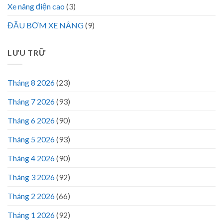
Xe nâng điện cao
(3)
ĐẦU BƠM XE NÂNG
(9)
LƯU TRỮ
Tháng 8 2026
(23)
Tháng 7 2026
(93)
Tháng 6 2026
(90)
Tháng 5 2026
(93)
Tháng 4 2026
(90)
Tháng 3 2026
(92)
Tháng 2 2026
(66)
Tháng 1 2026
(92)