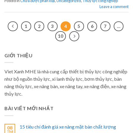
Posted in
Chưa được phân loại
,
Uncategorized
,
Thủy lực công nghiệp
Leave a comment
1
2
3
4
5
6
7
…
10
GIỚI THIỆU
Viet Xanh MHE là nhà cung cấp thiết bị thủy lực công nghiệp
như bộ nguồn thủy lực, xi lanh thủy lực, bơm thủy lực, bàn
nâng thủy lực, xe nâng bàn, xe nâng tay, xe nâng điện, xe nâng
thủy lực.
BÀI VIẾT MỚI NHẤT
15 tiêu chí đánh giá xe nâng mặt bàn chất lượng
08
Th8