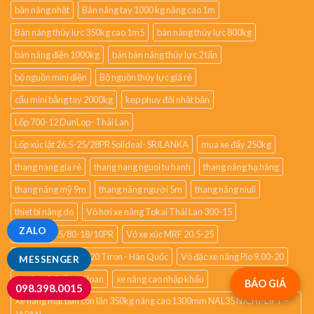
bàn nâng nhật
Bàn nâng tay 1000 kg nâng cao 1m
Bàn nâng thủy lực 350kg cao 1m5
bàn nâng thủy lực 800kg
bàn nâng điện 1000kg
bán bàn nâng thủy lực 2 tấn
bộ nguồn mini điện
Bộ nguồn thủy lực giá rẻ
cẩu mini bằng tay 2000kg
kẹp phuy đôi nhật bản
Lốp 700-12 DunLop- Thái Lan
Lốp xúc lật 26.5-25/28PR Solideal- SRILANKA
mua xe đẩy 250kg
thang nang gia rẻ
thang nang nguoi tu hanh
thang nâng hạ hàng
thang nâng mỹ 9m
thang nâng người 5m
thang nâng niuli
thiet bi nâng do
Vỏ hơi xe nâng Tokai Thái Lan 300-15
ZALO
vỏ xe xúc 0.5/80-18/10PR
Vỏ xe xúc MRF 20.5-25
Vỏ xe Xúc Đào 900-20 Tiron - Hàn Quốc
Vỏ đặc xe nâng Pio 9.00-20
MESSENGER
xe nâng 2.5 tấn đài loan
xe nâng cao nhập khẩu
BÁO GIÁ
098.398.0015
Xe nâng mặt bàn con lăn 350kg nâng cao 1300mm NAL35 NICHI-LIFT –