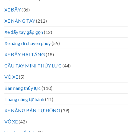
XE ĐẨY
(36)
XE NÂNG TAY
(212)
Xe đẩy tay gấp gọn
(12)
Xe nâng di chuyen phuy
(59)
XE ĐẨY HAI TẦNG
(18)
CẨU TAY MINI THỦY LỰC
(44)
VÕ XE
(5)
Bàn nâng thủy lực
(110)
Thang nâng tự hành
(11)
XE NÂNG BÁN TỰ ĐỘNG
(39)
VỎ XE
(42)