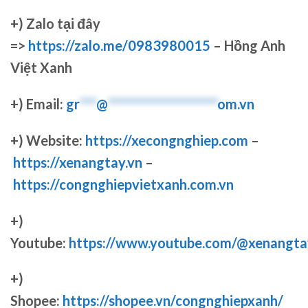
+)
Zalo tại đây
=>
https://zalo.me/0983980015
– Hồng Anh
Việt Xanh
+) Email:
gr
***
@
********************
om.vn
+) Website:
https://xecongnghiep.com
–
https://xenangtay.vn
–
https://congnghiepvietxanh.com.vn
+)
Youtube:
https://www.youtube.com/@xenangta
+)
Shopee:
https://shopee.vn/congnghiepxanh/