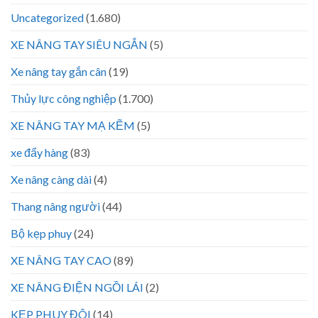
Uncategorized
(1.680)
XE NÂNG TAY SIÊU NGẮN
(5)
Xe nâng tay gắn cân
(19)
Thủy lực công nghiệp
(1.700)
XE NÂNG TAY MẠ KẼM
(5)
xe đẩy hàng
(83)
Xe nâng càng dài
(4)
Thang nâng người
(44)
Bộ kẹp phuy
(24)
XE NÂNG TAY CAO
(89)
XE NÂNG ĐIỆN NGỒI LÁI
(2)
KẸP PHUY ĐÔI
(14)