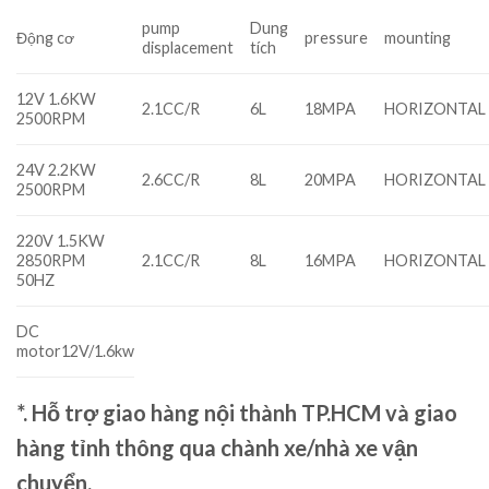
pump
Dung
Động cơ
pressure
mounting
displacement
tích
12V 1.6KW
2.1CC/R
6L
18MPA
HORIZONTAL
2500RPM
24V 2.2KW
2.6CC/R
8L
20MPA
HORIZONTAL
2500RPM
220V 1.5KW
2850RPM
2.1CC/R
8L
16MPA
HORIZONTAL
50HZ
DC
motor12V/1.6kw
*. Hỗ trợ giao hàng nội thành TP.HCM và giao
hàng tỉnh thông qua chành xe/nhà xe vận
chuyển.