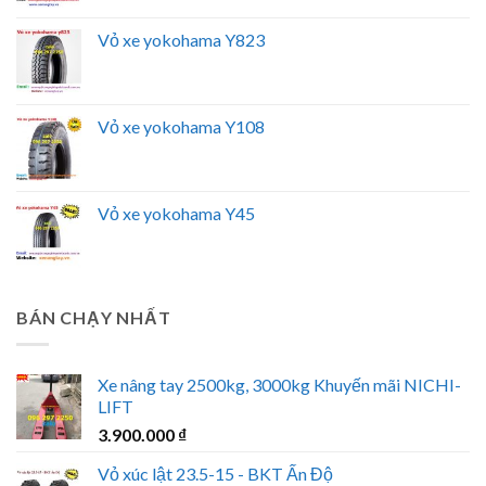
Vỏ xe yokohama Y823
Vỏ xe yokohama Y108
Vỏ xe yokohama Y45
BÁN CHẠY NHẤT
Xe nâng tay 2500kg, 3000kg Khuyến mãi NICHI-
LIFT
3.900.000
₫
Vỏ xúc lật 23.5-15 - BKT Ấn Độ