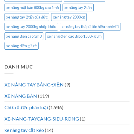
xe nâng mặt bàn 800kg cao 1m5
xe nâng tay 2 tấn
xe nâng tay 2 tấn của đức
xe nâng tay 2000kg
xe nâng tay 2000kg nhập khẩu
xe nâng tay thấp 2 tấn hiệu noblelift
xe nâng điện cao 3m3
xe nâng điện cao đi bộ 1500kg 3m
xe nâng điện giá rẻ
DANH MỤC
XE NÂNG TAY BẰNG ĐIỆN
(9)
XE NÂNG BÀN
(119)
Chưa được phân loại
(1.946)
XE-NANG-TAYCANG-SIEU-RONG
(1)
xe nâng tay cắt kéo
(14)