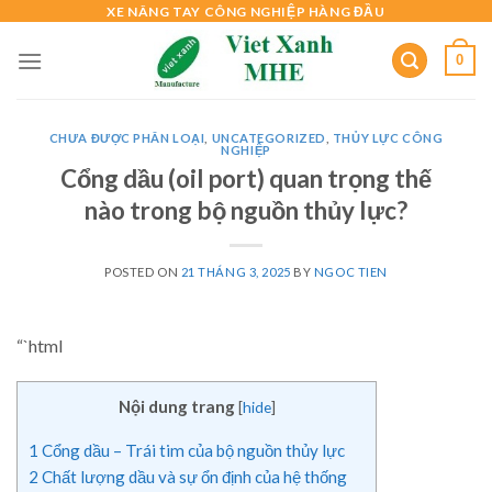
Skip
XE NÂNG TAY CÔNG NGHIỆP HÀNG ĐẦU
to
0
content
CHƯA ĐƯỢC PHÂN LOẠI
,
UNCATEGORIZED
,
THỦY LỰC CÔNG
NGHIỆP
Cổng dầu (oil port) quan trọng thế
nào trong bộ nguồn thủy lực?
POSTED ON
21 THÁNG 3, 2025
BY
NGOC TIEN
“`html
Nội dung trang
[
hide
]
1
Cổng dầu – Trái tim của bộ nguồn thủy lực
2
Chất lượng dầu và sự ổn định của hệ thống