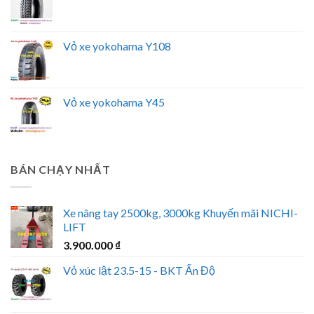
Vỏ xe yokohama Y108
Vỏ xe yokohama Y45
BÁN CHẠY NHẤT
Xe nâng tay 2500kg, 3000kg Khuyến mãi NICHI-
LIFT
3.900.000
₫
Vỏ xúc lật 23.5-15 - BKT Ấn Độ