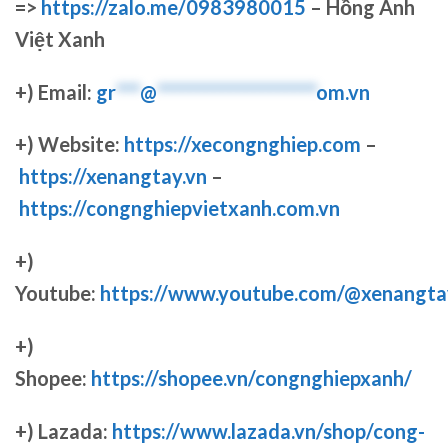
=>
https://zalo.me/0983980015
– Hồng Anh
Việt Xanh
+) Email:
gr
***
@
********************
om.vn
+) Website:
https://xecongnghiep.com
–
https://xenangtay.vn
–
https://congnghiepvietxanh.com.vn
+)
Youtube:
https://www.youtube.com/@xenangta
+)
Shopee:
https://shopee.vn/congnghiepxanh/
+) Lazada:
https://www.lazada.vn/shop/cong-