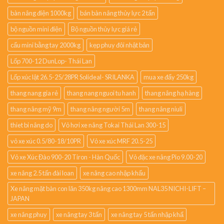
bàn nâng điện 1000kg
bán bàn nâng thủy lực 2 tấn
bộ nguồn mini điện
Bộ nguồn thủy lực giá rẻ
cẩu mini bằng tay 2000kg
kẹp phuy đôi nhật bản
Lốp 700-12 DunLop- Thái Lan
Lốp xúc lật 26.5-25/28PR Solideal- SRILANKA
mua xe đẩy 250kg
thang nang gia rẻ
thang nang nguoi tu hanh
thang nâng hạ hàng
thang nâng mỹ 9m
thang nâng người 5m
thang nâng niuli
thiet bi nâng do
Vỏ hơi xe nâng Tokai Thái Lan 300-15
vỏ xe xúc 0.5/80-18/10PR
Vỏ xe xúc MRF 20.5-25
Vỏ xe Xúc Đào 900-20 Tiron - Hàn Quốc
Vỏ đặc xe nâng Pio 9.00-20
xe nâng 2.5 tấn đài loan
xe nâng cao nhập khẩu
Xe nâng mặt bàn con lăn 350kg nâng cao 1300mm NAL35 NICHI-LIFT –
JAPAN
xe nâng phuy
xe nâng tay 3 tấn
xe nâng tay 5 tấn nhập khẩ