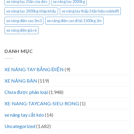
xe nâng tay 2 tấn của đức
xe nâng tay 2000kg
xe nâng tay 2000kg nhập khẩu
xe nâng tay thấp 2 tấn hiệu noblelift
xe nâng điện cao 3m3
xe nâng điện cao đi bộ 1500kg 3m
xe nâng điện giá rẻ
DANH MỤC
XE NÂNG TAY BẰNG ĐIỆN
(9)
XE NÂNG BÀN
(119)
Chưa được phân loại
(1.948)
XE-NANG-TAYCANG-SIEU-RONG
(1)
xe nâng tay cắt kéo
(14)
Uncategorized
(1.682)