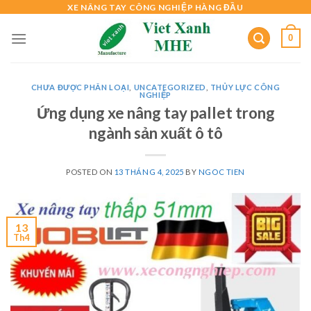
Skip
XE NÂNG TAY CÔNG NGHIỆP HÀNG ĐẦU
to
0
content
CHƯA ĐƯỢC PHÂN LOẠI
,
UNCATEGORIZED
,
THỦY LỰC CÔNG
NGHIỆP
Ứng dụng xe nâng tay pallet trong
ngành sản xuất ô tô
POSTED ON
13 THÁNG 4, 2025
BY
NGOC TIEN
13
Th4