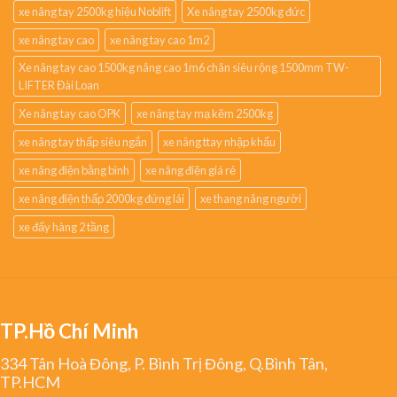
xe nâng tay 2500kg hiệu Noblift
Xe nâng tay 2500kg đức
xe nâng tay cao
xe nâng tay cao 1m2
Xe nâng tay cao 1500kg nâng cao 1m6 chân siêu rộng 1500mm TW-
LIFTER Đài Loan
Xe nâng tay cao OPK
xe nâng tay mạ kẽm 2500kg
xe nâng tay thấp siêu ngắn
xe nâng ttay nhập khẩu
xe nâng điện bằng bình
xe nâng điện giá rẻ
xe nâng điện thấp 2000kg đứng lái
xe thang nâng người
xe đẩy hàng 2 tầng
TP.Hồ Chí Minh
334 Tân Hoà Đông, P. Bình Trị Đông, Q.Bình Tân,
TP.HCM