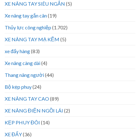
XE NÂNG TAY SIÊU NGẮN
(5)
Xe nâng tay gắn cân
(19)
Thủy lực công nghiệp
(1.702)
XE NÂNG TAY MẠ KẼM
(5)
xe đẩy hàng
(83)
Xe nâng càng dài
(4)
Thang nâng người
(44)
Bộ kẹp phuy
(24)
XE NÂNG TAY CAO
(89)
XE NÂNG ĐIỆN NGỒI LÁI
(2)
KẸP PHUY ĐÔI
(14)
XE ĐẨY
(36)