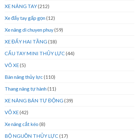
XE NÂNG TAY
(212)
Xe đẩy tay gấp gọn
(12)
Xe nâng di chuyen phuy
(59)
XE ĐẨY HAI TẦNG
(18)
CẨU TAY MINI THỦY LỰC
(44)
VÕ XE
(5)
Bàn nâng thủy lực
(110)
Thang nâng tự hành
(11)
XE NÂNG BÁN TỰ ĐỘNG
(39)
VỎ XE
(42)
Xe nâng cắt kéo
(8)
BỘ NGUỒN THỦY LỰC
(17)