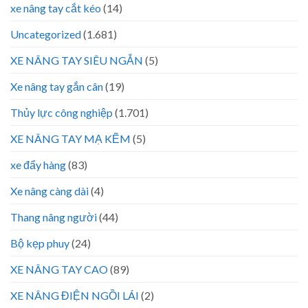
xe nâng tay cắt kéo
(14)
Uncategorized
(1.681)
XE NÂNG TAY SIÊU NGẮN
(5)
Xe nâng tay gắn cân
(19)
Thủy lực công nghiệp
(1.701)
XE NÂNG TAY MẠ KẼM
(5)
xe đẩy hàng
(83)
Xe nâng càng dài
(4)
Thang nâng người
(44)
Bộ kẹp phuy
(24)
XE NÂNG TAY CAO
(89)
XE NÂNG ĐIỆN NGỒI LÁI
(2)