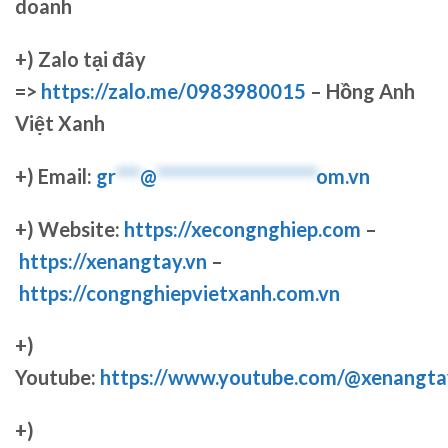
doanh
+)
Zalo tại đây
=>
https://zalo.me/0983980015
– Hồng Anh
Việt Xanh
+) Email:
gr
***
@
********************
om.vn
+) Website:
https://xecongnghiep.com
–
https://xenangtay.vn
–
https://congnghiepvietxanh.com.vn
+)
Youtube:
https://www.youtube.com/@xenangta
+)