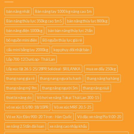
bàn nâng nhật
Bàn nâng tay 1000 kg nâng cao 1m
Bàn nâng thủy lực 350kg cao 1m5
bàn nâng thủy lực 800kg
bàn nâng điện 1000kg
bán bàn nâng thủy lực 2 tấn
bộ nguồn mini điện
Bộ nguồn thủy lực giá rẻ
cẩu mini bằng tay 2000kg
kẹp phuy đôi nhật bản
Lốp 700-12 DunLop- Thái Lan
Lốp xúc lật 26.5-25/28PR Solideal- SRILANKA
mua xe đẩy 250kg
thang nang gia rẻ
thang nang nguoi tu hanh
thang nâng hạ hàng
thang nâng mỹ 9m
thang nâng người 5m
thang nâng niuli
thiet bi nâng do
Vỏ hơi xe nâng Tokai Thái Lan 300-15
vỏ xe xúc 0.5/80-18/10PR
Vỏ xe xúc MRF 20.5-25
Vỏ xe Xúc Đào 900-20 Tiron - Hàn Quốc
Vỏ đặc xe nâng Pio 9.00-20
xe nâng 2.5 tấn đài loan
xe nâng cao nhập khẩu