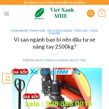
Skip
XE NÂNG TAY CÔNG NGHIỆP HÀNG ĐẦU
to
0
content
CHƯA ĐƯỢC PHÂN LOẠI
,
UNCATEGORIZED
,
THỦY LỰC CÔNG
NGHIỆP
Vì sao ngành bao bì nên đầu tư xe
nâng tay 2500kg?
POSTED ON
19 THÁNG 4, 2025
BY
NGOC TIEN
19
Th4