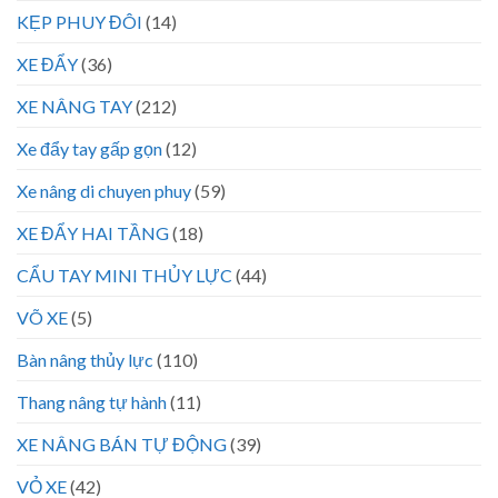
KẸP PHUY ĐÔI
(14)
XE ĐẨY
(36)
XE NÂNG TAY
(212)
Xe đẩy tay gấp gọn
(12)
Xe nâng di chuyen phuy
(59)
XE ĐẨY HAI TẦNG
(18)
CẨU TAY MINI THỦY LỰC
(44)
VÕ XE
(5)
Bàn nâng thủy lực
(110)
Thang nâng tự hành
(11)
XE NÂNG BÁN TỰ ĐỘNG
(39)
VỎ XE
(42)