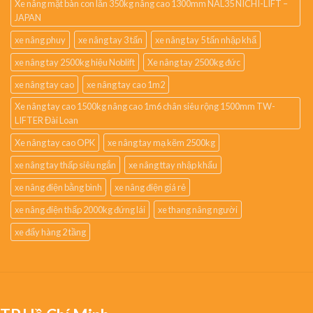
Xe nâng mặt bàn con lăn 350kg nâng cao 1300mm NAL35 NICHI-LIFT –
JAPAN
xe nâng phuy
xe nâng tay 3 tấn
xe nâng tay 5 tấn nhập khẩ
xe nâng tay 2500kg hiệu Noblift
Xe nâng tay 2500kg đức
xe nâng tay cao
xe nâng tay cao 1m2
Xe nâng tay cao 1500kg nâng cao 1m6 chân siêu rộng 1500mm TW-
LIFTER Đài Loan
Xe nâng tay cao OPK
xe nâng tay mạ kẽm 2500kg
xe nâng tay thấp siêu ngắn
xe nâng ttay nhập khẩu
xe nâng điện bằng bình
xe nâng điện giá rẻ
xe nâng điện thấp 2000kg đứng lái
xe thang nâng người
xe đẩy hàng 2 tầng