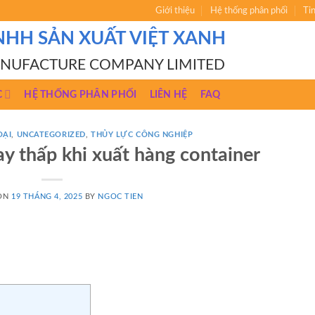
Giới thiệu
Hệ thống phân phối
Ti
NHH SẢN XUẤT VIỆT XANH
ANUFACTURE COMPANY LIMITED
C
HỆ THỐNG PHÂN PHỐI
LIÊN HỆ
FAQ
OẠI
,
UNCATEGORIZED
,
THỦY LỰC CÔNG NGHIỆP
ay thấp khi xuất hàng container
 ON
19 THÁNG 4, 2025
BY
NGOC TIEN