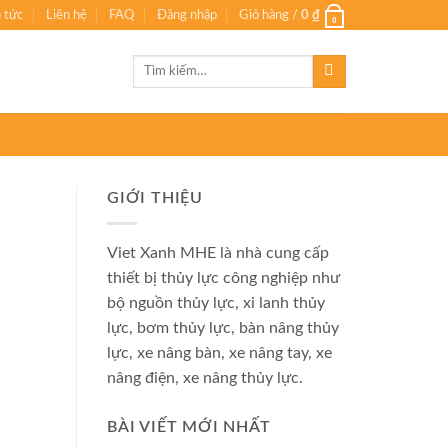
n tức
Liên hệ
FAQ
Đăng nhập
Giỏ hàng /
0
₫
0
Tìm
kiếm:
GIỚI THIỆU
Viet Xanh MHE là nhà cung cấp
thiết bị thủy lực công nghiệp như
bộ nguồn thủy lực, xi lanh thủy
lực, bơm thủy lực, bàn nâng thủy
lực, xe nâng bàn, xe nâng tay, xe
nâng điện, xe nâng thủy lực.
BÀI VIẾT MỚI NHẤT