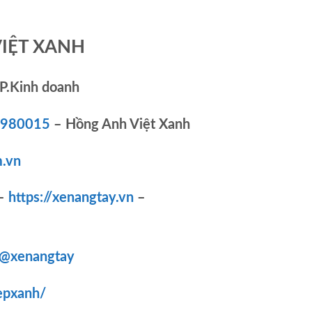
VIỆT XANH
P.Kinh doanh
83980015
– Hồng Anh Việt Xanh
.vn
–
https://xenangtay.vn
–
/@xenangtay
epxanh/