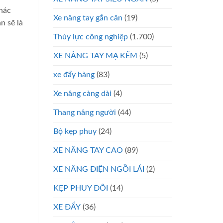
khác
Xe nâng tay gắn cân
(19)
n sẽ là
Thủy lực công nghiệp
(1.700)
XE NÂNG TAY MẠ KẼM
(5)
xe đẩy hàng
(83)
Xe nâng càng dài
(4)
Thang nâng người
(44)
Bộ kẹp phuy
(24)
XE NÂNG TAY CAO
(89)
XE NÂNG ĐIỆN NGỒI LÁI
(2)
KẸP PHUY ĐÔI
(14)
XE ĐẨY
(36)