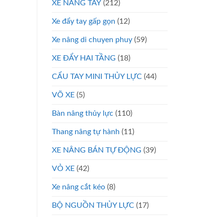
XE NÂNG TAY
(212)
Xe đẩy tay gấp gọn
(12)
Xe nâng di chuyen phuy
(59)
XE ĐẨY HAI TẦNG
(18)
CẨU TAY MINI THỦY LỰC
(44)
VÕ XE
(5)
Bàn nâng thủy lực
(110)
Thang nâng tự hành
(11)
XE NÂNG BÁN TỰ ĐỘNG
(39)
VỎ XE
(42)
Xe nâng cắt kéo
(8)
BỘ NGUỒN THỦY LỰC
(17)