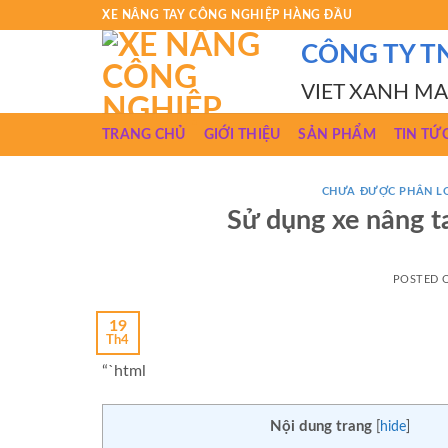
Skip
XE NÂNG TAY CÔNG NGHIỆP HÀNG ĐẦU
to
CÔNG TY T
content
VIET XANH M
TRANG CHỦ
GIỚI THIỆU
SẢN PHẨM
TIN TỨ
CHƯA ĐƯỢC PHÂN L
Sử dụng xe nâng t
POSTED
19
Th4
“`html
Nội dung trang
[
hide
]