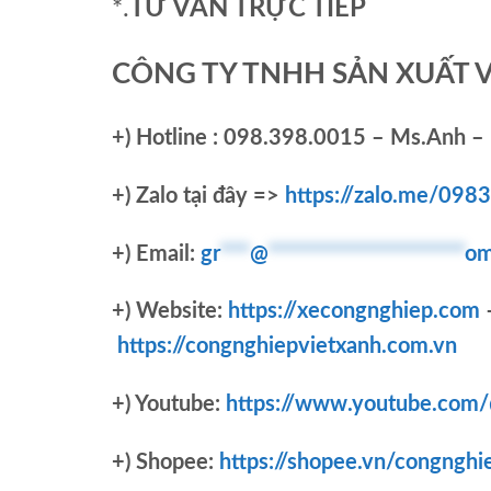
*.
TƯ VẤN TRỰC TIẾP
CÔNG TY TNHH SẢN XUẤT 
+)
Hotline : 098.398.0015 – Ms.Anh – 
+)
Zalo tại đây =>
https://zalo.me/09
+) Email:
gr
***
@
********************
om
+) Website:
https://xecongnghiep.com
https://congnghiepvietxanh.com.vn
+) Youtube:
https://www.youtube.com
+) Shopee:
https://shopee.vn/congnghi