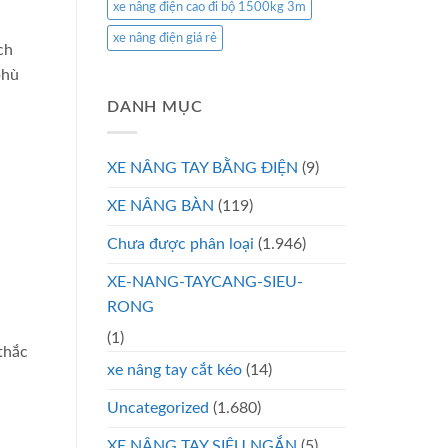
xe nâng điện cao đi bộ 1500kg 3m
xe nâng điện giá rẻ
ch
phù
DANH MỤC
XE NÂNG TAY BẰNG ĐIỆN
(9)
XE NÂNG BÀN
(119)
Chưa được phân loại
(1.946)
XE-NANG-TAYCANG-SIEU-
RONG
(1)
thắc
xe nâng tay cắt kéo
(14)
Uncategorized
(1.680)
XE NÂNG TAY SIÊU NGẮN
(5)