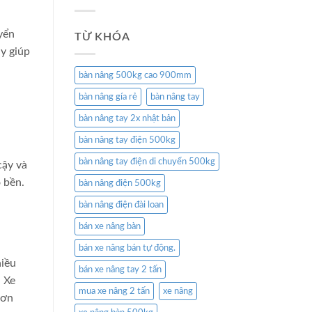
yển
TỪ KHÓA
y giúp
bàn nâng 500kg cao 900mm
bàn nâng gía rẻ
bàn nâng tay
bàn nâng tay 2x nhật bản
bàn nâng tay điện 500kg
bàn nâng tay điện di chuyển 500kg
cậy và
 bền.
bàn nâng điện 500kg
bàn nâng điện đài loan
bán xe nâng bàn
bán xe nâng bán tự động.
hiều
bán xe nâng tay 2 tấn
a Xe
mua xe nâng 2 tấn
xe nâng
hơn