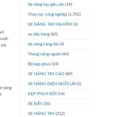
Xe nâng tay gắn cân
(19)
Thủy lực công nghiệp
(1.701)
XE NÂNG TAY MẠ KẼM
(5)
 vô
xe đẩy hàng
(83)
suất.
Xe nâng càng dài
(4)
i mà
Thang nâng người
(44)
Bộ kẹp phuy
(24)
XE NÂNG TAY CAO
(89)
XE NÂNG ĐIỆN NGỒI LÁI
(2)
và nâng
KẸP PHUY ĐÔI
(14)
t
XE ĐẨY
(36)
XE NÂNG TAY
(212)