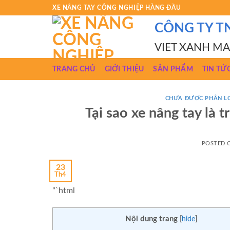
Skip
XE NÂNG TAY CÔNG NGHIỆP HÀNG ĐẦU
to
CÔNG TY T
content
VIET XANH M
TRANG CHỦ
GIỚI THIỆU
SẢN PHẨM
TIN TỨ
CHƯA ĐƯỢC PHÂN L
Tại sao xe nâng tay là t
POSTED
23
Th4
“`html
Nội dung trang
[
hide
]