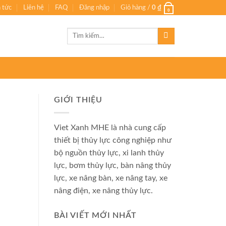
n tức
Liên hệ
FAQ
Đăng nhập
Giỏ hàng /
0
₫
0
Tìm
kiếm:
GIỚI THIỆU
Viet Xanh MHE là nhà cung cấp
thiết bị thủy lực công nghiệp như
bộ nguồn thủy lực, xi lanh thủy
lực, bơm thủy lực, bàn nâng thủy
lực, xe nâng bàn, xe nâng tay, xe
nâng điện, xe nâng thủy lực.
BÀI VIẾT MỚI NHẤT