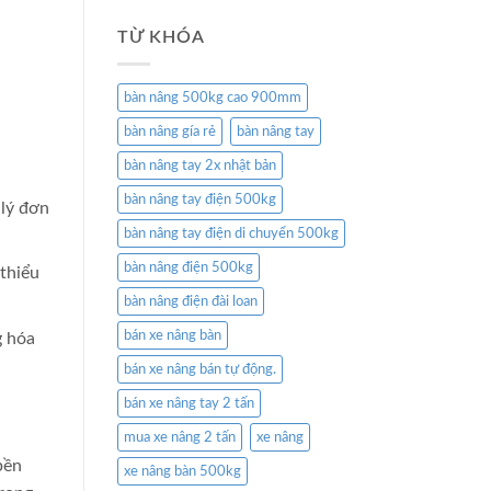
TỪ KHÓA
bàn nâng 500kg cao 900mm
bàn nâng gía rẻ
bàn nâng tay
bàn nâng tay 2x nhật bản
bàn nâng tay điện 500kg
 lý đơn
bàn nâng tay điện di chuyển 500kg
bàn nâng điện 500kg
thiểu
bàn nâng điện đài loan
bán xe nâng bàn
g hóa
bán xe nâng bán tự động.
bán xe nâng tay 2 tấn
mua xe nâng 2 tấn
xe nâng
bền
xe nâng bàn 500kg