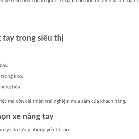
t kế theo tiêu chuẩn quốc tế, đảm bảo tính ổn định và an toàn 
tay trong siêu thị
bày.
 trong kho.
 hàng hóa.
việc mà còn cải thiện trải nghiệm mua sắm của khách hàng.
họn xe nâng tay
ản lý cần lưu ý những yếu tố sau: