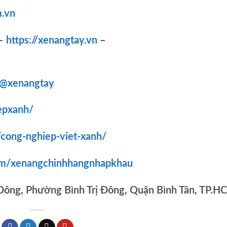
.vn
–
https://xenangtay.vn
–
/@xenangtay
epxanh/
/cong-nghiep-viet-xanh/
om/xenangchinhhangnhapkhau
 Đông, Phường Bình Trị Đông, Quận Bình Tân, TP.H