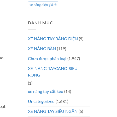
xe nâng điện giá rẻ
DANH MỤC
XE NÂNG TAY BẰNG ĐIỆN
(9)
XE NÂNG BÀN
(119)
ao
Chưa được phân loại
(1.947)
XE-NANG-TAYCANG-SIEU-
RONG
(1)
xe nâng tay cắt kéo
(14)
Uncategorized
(1.681)
hoạt
XE NÂNG TAY SIÊU NGẮN
(5)