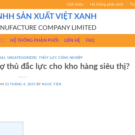
Giới thiệu
Hệ thống phân phối
Ti
NHH SẢN XUẤT VIỆT XANH
ANUFACTURE COMPANY LIMITED
C
HỆ THỐNG PHÂN PHỐI
LIÊN HỆ
FAQ
OẠI
,
UNCATEGORIZED
,
THỦY LỰC CÔNG NGHIỆP
rợ thủ đắc lực cho kho hàng siêu thị?
 ON
23 THÁNG 4, 2025
BY
NGOC TIEN