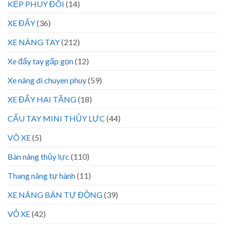
KẸP PHUY ĐÔI
(14)
XE ĐẨY
(36)
XE NÂNG TAY
(212)
Xe đẩy tay gấp gọn
(12)
Xe nâng di chuyen phuy
(59)
XE ĐẨY HAI TẦNG
(18)
CẨU TAY MINI THỦY LỰC
(44)
VÕ XE
(5)
Bàn nâng thủy lực
(110)
Thang nâng tự hành
(11)
XE NÂNG BÁN TỰ ĐỘNG
(39)
VỎ XE
(42)