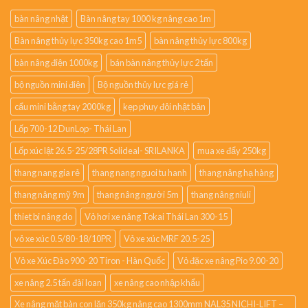
bàn nâng nhật
Bàn nâng tay 1000 kg nâng cao 1m
Bàn nâng thủy lực 350kg cao 1m5
bàn nâng thủy lực 800kg
bàn nâng điện 1000kg
bán bàn nâng thủy lực 2 tấn
bộ nguồn mini điện
Bộ nguồn thủy lực giá rẻ
cẩu mini bằng tay 2000kg
kẹp phuy đôi nhật bản
Lốp 700-12 DunLop- Thái Lan
Lốp xúc lật 26.5-25/28PR Solideal- SRILANKA
mua xe đẩy 250kg
thang nang gia rẻ
thang nang nguoi tu hanh
thang nâng hạ hàng
thang nâng mỹ 9m
thang nâng người 5m
thang nâng niuli
thiet bi nâng do
Vỏ hơi xe nâng Tokai Thái Lan 300-15
vỏ xe xúc 0.5/80-18/10PR
Vỏ xe xúc MRF 20.5-25
Vỏ xe Xúc Đào 900-20 Tiron - Hàn Quốc
Vỏ đặc xe nâng Pio 9.00-20
xe nâng 2.5 tấn đài loan
xe nâng cao nhập khẩu
Xe nâng mặt bàn con lăn 350kg nâng cao 1300mm NAL35 NICHI-LIFT –