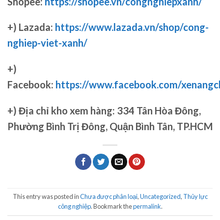
Shopee:
https://shopee.vn/congnghiepxanh/
+) Lazada:
https://www.lazada.vn/shop/cong-
nghiep-viet-xanh/
+)
Facebook:
https://www.facebook.com/xenang
+)
Địa chỉ kho xem hàng: 334 Tân Hòa Đông,
Phường Bình Trị Đông, Quận Bình Tân, TP.HCM
This entry was posted in
Chưa được phân loại
,
Uncategorized
,
Thủy lực
công nghiệp
. Bookmark the
permalink
.