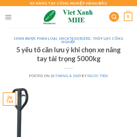
Skip
XE NÂNG TAY CÔNG NGHIỆP HÀNG ĐẦU
to
0
content
CHƯA ĐƯỢC PHÂN LOẠI
,
UNCATEGORIZED
,
THỦY LỰC CÔNG
NGHIỆP
5 yếu tố cần lưu ý khi chọn xe nâng
tay tải trọng 5000kg
POSTED ON
26 THÁNG 4, 2025
BY
NGOC TIEN
26
Th4