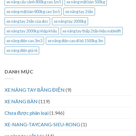
xe nâng cây cảnh 800kg cao 1m5
xe nâng mặt bàn 500kg
xe nâng mặt bàn 800kg cao 1m5
xe nâng tay 2 tấn
xe nâng tay 2 tấn của đức
xe nâng tay 2000kg
xe nâng tay 2000kg nhập khẩu
xe nâng tay thấp 2 tấn hiệu noblelift
xe nâng điện cao 3m3
xe nâng điện cao đi bộ 1500kg 3m
xe nâng điện giá rẻ
DANH MỤC
XE NÂNG TAY BẰNG ĐIỆN
(9)
XE NÂNG BÀN
(119)
Chưa được phân loại
(1.946)
XE-NANG-TAYCANG-SIEU-RONG
(1)
xe nâng tay cắt kéo
(14)