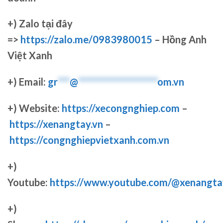
+)
Zalo tại đây
=>
https://zalo.me/0983980015
– Hồng Anh
Việt Xanh
+) Email:
gr
***
@
********************
om.vn
+) Website:
https://xecongnghiep.com
–
https://xenangtay.vn
–
https://congnghiepvietxanh.com.vn
+)
Youtube:
https://www.youtube.com/@xenangta
+)