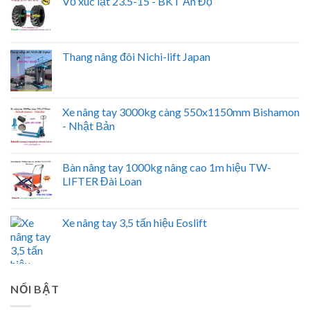
Vỏ xúc lật 23.5-15 - BKT Ấn Độ
Thang nâng đôi Nichi-lift Japan
Xe nâng tay 3000kg càng 550x1150mm Bishamon
- Nhật Bản
Bàn nâng tay 1000kg nâng cao 1m hiệu TW-
LIFTER Đài Loan
Xe nâng tay 3,5 tấn hiệu Eoslift
NỔI BẬT