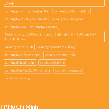
JAPAN
xe nâng phuy
xe nâng tay 3 tấn
xe nâng tay 5 tấn nhập khẩ
xe nâng tay 2500kg hiệu Noblift
Xe nâng tay 2500kg đức
xe nâng tay cao
xe nâng tay cao 1m2
Xe nâng tay cao 1500kg nâng cao 1m6 chân siêu rộng 1500mm TW-
LIFTER Đài Loan
Xe nâng tay cao OPK
xe nâng tay mạ kẽm 2500kg
xe nâng tay thấp siêu ngắn
xe nâng ttay nhập khẩu
xe nâng điện bằng bình
xe nâng điện giá rẻ
xe nâng điện thấp 2000kg đứng lái
xe thang nâng người
xe đẩy hàng 2 tầng
TP.Hồ Chí Minh