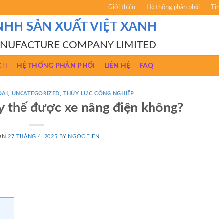
Giới thiệu
Hệ thống phân phối
Ti
NHH SẢN XUẤT VIỆT XANH
ANUFACTURE COMPANY LIMITED
C
HỆ THỐNG PHÂN PHỐI
LIÊN HỆ
FAQ
OẠI
,
UNCATEGORIZED
,
THỦY LỰC CÔNG NGHIỆP
y thế được xe nâng điện không?
 ON
27 THÁNG 4, 2025
BY
NGOC TIEN