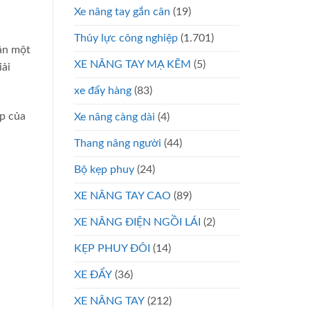
Xe nâng tay gắn cân
(19)
Thủy lực công nghiệp
(1.701)
ần một
XE NÂNG TAY MẠ KẼM
(5)
iải
xe đẩy hàng
(83)
ệp của
Xe nâng càng dài
(4)
Thang nâng người
(44)
Bộ kẹp phuy
(24)
XE NÂNG TAY CAO
(89)
XE NÂNG ĐIỆN NGỒI LÁI
(2)
KẸP PHUY ĐÔI
(14)
XE ĐẨY
(36)
XE NÂNG TAY
(212)