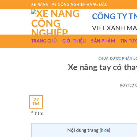
Skip
XE NÂNG TAY CÔNG NGHIỆP HÀNG ĐẦU
to
CÔNG TY T
content
VIET XANH M
TRANG CHỦ
GIỚI THIỆU
SẢN PHẨM
TIN TỨ
CHƯA ĐƯỢC PHÂN L
Xe nâng tay có tha
POSTED
27
Th4
“`html
Nội dung trang
[
hide
]