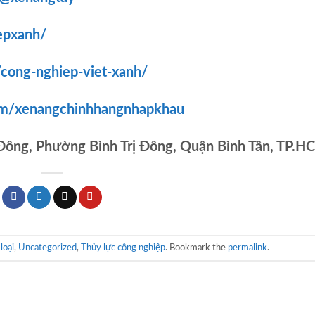
epxanh/
/cong-nghiep-viet-xanh/
om/xenangchinhhangnhapkhau
 Đông, Phường Bình Trị Đông, Quận Bình Tân, TP.H
loại
,
Uncategorized
,
Thủy lực công nghiệp
. Bookmark the
permalink
.