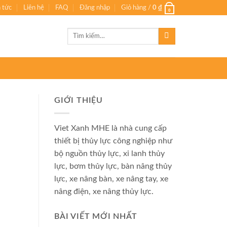
n tức
Liên hệ
FAQ
Đăng nhập
Giỏ hàng /
0
₫
0
Tìm
kiếm:
GIỚI THIỆU
Viet Xanh MHE là nhà cung cấp
thiết bị thủy lực công nghiệp như
bộ nguồn thủy lực, xi lanh thủy
lực, bơm thủy lực, bàn nâng thủy
lực, xe nâng bàn, xe nâng tay, xe
nâng điện, xe nâng thủy lực.
BÀI VIẾT MỚI NHẤT