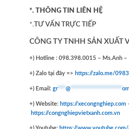
*. THÔNG TIN LIÊN HỆ
*.
TƯ VẤN TRỰC TIẾP
CÔNG TY TNHH SẢN XUẤT 
+)
Hotline : 098.398.0015 – Ms.Anh – 
+)
Zalo tại đây =>
https://zalo.me/09
+) Email:
gr
***
@
********************
om
+) Website:
https://xecongnghiep.com
https://congnghiepvietxanh.com.vn
+) Youtube:
https://www.youtube.com