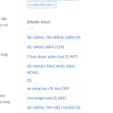
xe nâng điện giá rẻ
 lập
DANH MỤC
ần sử
XE NÂNG TAY BẰNG ĐIỆN
(9)
XE NÂNG BÀN
(119)
 cũng
Chưa được phân loại
(1.947)
XE-NANG-TAYCANG-SIEU-
RONG
(1)
xe nâng tay cắt kéo
(14)
oàn
Uncategorized
(1.681)
hù hợp
XE NÂNG TAY SIÊU NGẮN
(5)