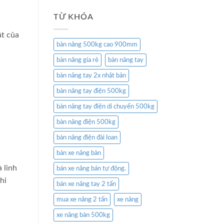
TỪ KHÓA
ật của
bàn nâng 500kg cao 900mm
bàn nâng gía rẻ
bàn nâng tay
bàn nâng tay 2x nhật bản
bàn nâng tay điện 500kg
bàn nâng tay điện di chuyển 500kg
bàn nâng điện 500kg
bàn nâng điện đài loan
bán xe nâng bàn
 linh
bán xe nâng bán tự động.
hi
bán xe nâng tay 2 tấn
mua xe nâng 2 tấn
xe nâng
xe nâng bàn 500kg