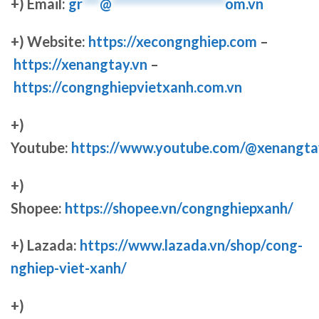
+) Email:
gr
***
@
********************
om.vn
+) Website:
https://xecongnghiep.com
–
https://xenangtay.vn
–
https://congnghiepvietxanh.com.vn
+)
Youtube:
https://www.youtube.com/@xenangta
+)
Shopee:
https://shopee.vn/congnghiepxanh/
+) Lazada:
https://www.lazada.vn/shop/cong-
nghiep-viet-xanh/
+)