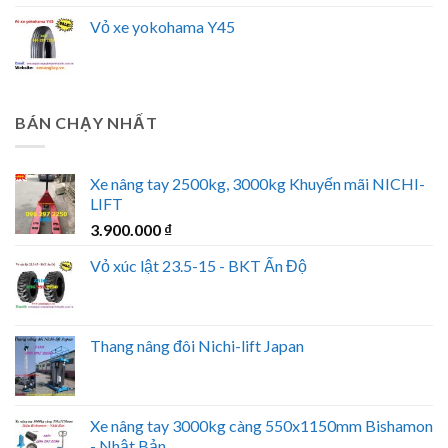
Vỏ xe yokohama Y45
BÁN CHẠY NHẤT
Xe nâng tay 2500kg, 3000kg Khuyến mãi NICHI-
LIFT
3.900.000
₫
Vỏ xúc lật 23.5-15 - BKT Ấn Độ
Thang nâng đôi Nichi-lift Japan
Xe nâng tay 3000kg càng 550x1150mm Bishamon
- Nhật Bản