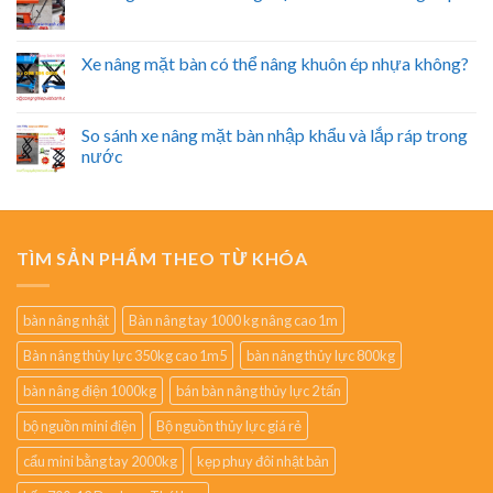
Xe nâng mặt bàn có thể nâng khuôn ép nhựa không?
So sánh xe nâng mặt bàn nhập khẩu và lắp ráp trong
nước
TÌM SẢN PHẨM THEO TỪ KHÓA
bàn nâng nhật
Bàn nâng tay 1000 kg nâng cao 1m
Bàn nâng thủy lực 350kg cao 1m5
bàn nâng thủy lực 800kg
bàn nâng điện 1000kg
bán bàn nâng thủy lực 2 tấn
bộ nguồn mini điện
Bộ nguồn thủy lực giá rẻ
cẩu mini bằng tay 2000kg
kẹp phuy đôi nhật bản