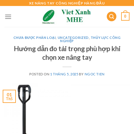
Skip
XE NÂNG TAY CÔNG NGHIỆP HÀNG ĐẦU
to
0
content
CHƯA ĐƯỢC PHÂN LOẠI
,
UNCATEGORIZED
,
THỦY LỰC CÔNG
NGHIỆP
Hướng dẫn đo tải trọng phù hợp khi
chọn xe nâng tay
POSTED ON
1 THÁNG 5, 2025
BY
NGOC TIEN
01
Th5