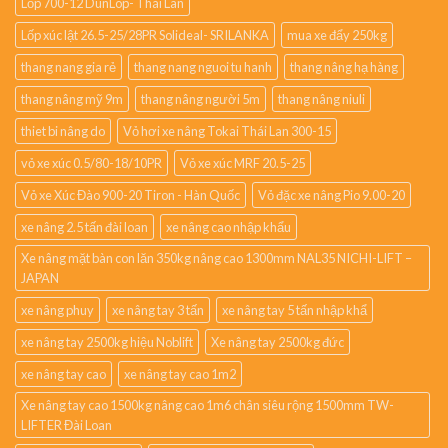
Lốp 700-12 DunLop- Thái Lan
Lốp xúc lật 26.5-25/28PR Solideal- SRILANKA
mua xe đẩy 250kg
thang nang gia rẻ
thang nang nguoi tu hanh
thang nâng hạ hàng
thang nâng mỹ 9m
thang nâng người 5m
thang nâng niuli
thiet bi nâng do
Vỏ hơi xe nâng Tokai Thái Lan 300-15
vỏ xe xúc 0.5/80-18/10PR
Vỏ xe xúc MRF 20.5-25
Vỏ xe Xúc Đào 900-20 Tiron - Hàn Quốc
Vỏ đặc xe nâng Pio 9.00-20
xe nâng 2.5 tấn đài loan
xe nâng cao nhập khẩu
Xe nâng mặt bàn con lăn 350kg nâng cao 1300mm NAL35 NICHI-LIFT –
JAPAN
xe nâng phuy
xe nâng tay 3 tấn
xe nâng tay 5 tấn nhập khẩ
xe nâng tay 2500kg hiệu Noblift
Xe nâng tay 2500kg đức
xe nâng tay cao
xe nâng tay cao 1m2
Xe nâng tay cao 1500kg nâng cao 1m6 chân siêu rộng 1500mm TW-
LIFTER Đài Loan