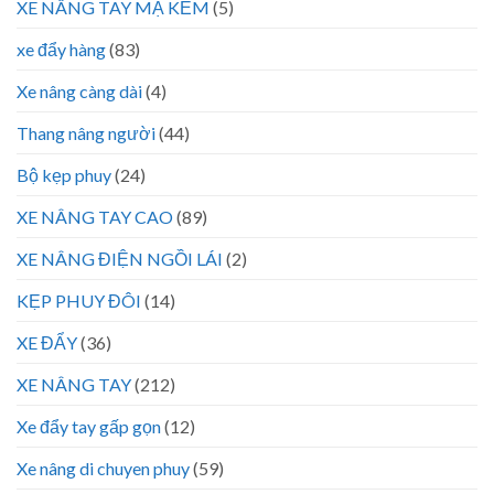
XE NÂNG TAY MẠ KẼM
(5)
xe đẩy hàng
(83)
Xe nâng càng dài
(4)
Thang nâng người
(44)
Bộ kẹp phuy
(24)
XE NÂNG TAY CAO
(89)
XE NÂNG ĐIỆN NGỒI LÁI
(2)
KẸP PHUY ĐÔI
(14)
XE ĐẨY
(36)
XE NÂNG TAY
(212)
Xe đẩy tay gấp gọn
(12)
Xe nâng di chuyen phuy
(59)