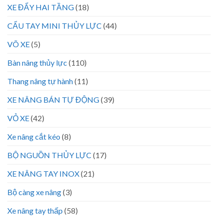
XE ĐẨY HAI TẦNG
(18)
CẨU TAY MINI THỦY LỰC
(44)
VÕ XE
(5)
Bàn nâng thủy lực
(110)
Thang nâng tự hành
(11)
XE NÂNG BÁN TỰ ĐỘNG
(39)
VỎ XE
(42)
Xe nâng cắt kéo
(8)
BỘ NGUỒN THỦY LỰC
(17)
XE NÂNG TAY INOX
(21)
Bộ càng xe nâng
(3)
Xe nâng tay thấp
(58)