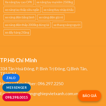
Xe nâng tay cao OPK
xe nâng tay mạ kẽm 2500kg
xe nâng tay thấp siêu ngắn
xe nâng ttay nhập khẩu
xe nâng điện bằng bình
xe nâng điện giá rẻ
xe nâng điện thấp 2000kg đứng lái
xe thang nâng người
xe đẩy hàng 2 tầng
TP.Hồ Chí Minh
334 Tân Hoà Đông, P. Bình Trị Đông, Q.Bình Tân,
TP.HCM
ZALO
Hotline/Zalo/Viber:
096.297.2250
MESSENGER
Email:
greco@congnghiepvietxanh.com.vn
BÁO GIÁ
098.398.0015