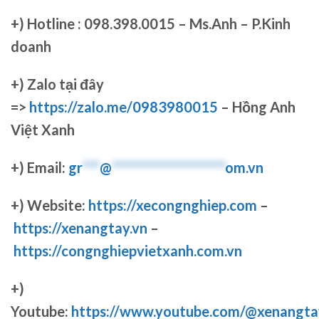
+)
Hotline : 098.398.0015 – Ms.Anh – P.Kinh
doanh
+)
Zalo tại đây
=>
https://zalo.me/0983980015
– Hồng Anh
Việt Xanh
+) Email:
gr
***
@
********************
om.vn
+) Website:
https://xecongnghiep.com
–
https://xenangtay.vn
–
https://congnghiepvietxanh.com.vn
+)
Youtube:
https://www.youtube.com/@xenangta