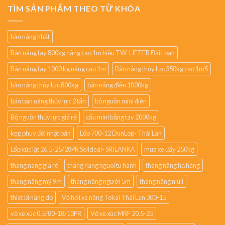
TÌM SẢN PHẨM THEO TỪ KHÓA
bàn nâng nhật
Bàn nâng tay 800kg nâng cao 1m hiệu TW-LIFTER Đài Loan
Bàn nâng tay 1000 kg nâng cao 1m
Bàn nâng thủy lực 350kg cao 1m5
bàn nâng thủy lực 800kg
bàn nâng điện 1000kg
bán bàn nâng thủy lực 2 tấn
bộ nguồn mini điện
Bộ nguồn thủy lực giá rẻ
cẩu mini bằng tay 2000kg
kẹp phuy đôi nhật bản
Lốp 700-12 DunLop- Thái Lan
Lốp xúc lật 26.5-25/28PR Solideal- SRILANKA
mua xe đẩy 250kg
thang nang gia rẻ
thang nang nguoi tu hanh
thang nâng hạ hàng
thang nâng mỹ 9m
thang nâng người 5m
thang nâng niuli
thiet bi nâng do
Vỏ hơi xe nâng Tokai Thái Lan 300-15
vỏ xe xúc 0.5/80-18/10PR
Vỏ xe xúc MRF 20.5-25