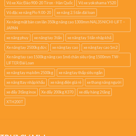
Vỏ xe Xúc Đào 900-20 Tiron - Hàn Quốc
Vỏ xe yokohama Y520
Vỏ đặc xe nâng Pio 9.00-20
xe nâng 2.5 tấn đài loan
Xe nâng mặt bàn con lăn 350kg nâng cao 1300mm NAL35 NICHI-LIFT –
JAPAN
xe nâng phuy
xe nâng tay 3 tấn
xe nâng tay 5 tấn nhập khẩ
Xe nâng tay 2500kg đức
xe nâng tay cao
xe nâng tay cao 1m2
Xe nâng tay cao 1500kg nâng cao 1m6 chân siêu rộng 1500mm TW-
LIFTER Đài Loan
xe nâng tay mạ kẽm 2500kg
xe nâng tay thấp siêu ngắn
xe nâng ttay nhập khẩu
xe nâng điện giá rẻ
xe thang nâng người
xe đẩy 3 tầng inox
Xe đẩy 200kg X370
xe đẩy hàng 2 tầng
XTH200T