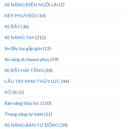
XE NÂNG ĐIỆN NGỒI LÁI
(2)
KẸP PHUY ĐÔI
(14)
XE ĐẨY
(36)
XE NÂNG TAY
(212)
Xe đẩy tay gấp gọn
(12)
Xe nâng di chuyen phuy
(59)
XE ĐẨY HAI TẦNG
(18)
CẨU TAY MINI THỦY LỰC
(44)
VÕ XE
(5)
Bàn nâng thủy lực
(110)
Thang nâng tự hành
(11)
XE NÂNG BÁN TỰ ĐỘNG
(39)