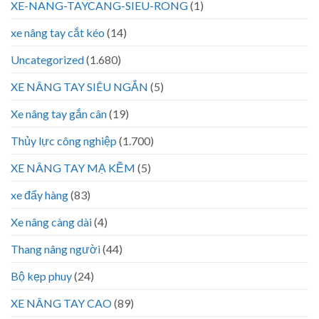
XE-NANG-TAYCANG-SIEU-RONG
(1)
xe nâng tay cắt kéo
(14)
Uncategorized
(1.680)
XE NÂNG TAY SIÊU NGẮN
(5)
Xe nâng tay gắn cân
(19)
Thủy lực công nghiệp
(1.700)
XE NÂNG TAY MẠ KẼM
(5)
xe đẩy hàng
(83)
Xe nâng càng dài
(4)
Thang nâng người
(44)
Bộ kẹp phuy
(24)
XE NÂNG TAY CAO
(89)