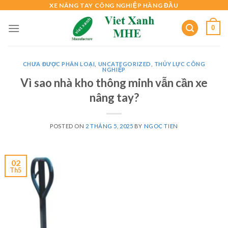
Skip
XE NÂNG TAY CÔNG NGHIỆP HÀNG ĐẦU
to
0
content
CHƯA ĐƯỢC PHÂN LOẠI
,
UNCATEGORIZED
,
THỦY LỰC CÔNG
NGHIỆP
Vì sao nhà kho thông minh vẫn cần xe
nâng tay?
POSTED ON
2 THÁNG 5, 2025
BY
NGOC TIEN
02
Th5