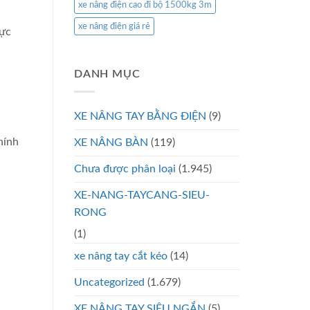
xe nâng điện cao đi bộ 1500kg 3m
xe nâng điện giá rẻ
hực
DANH MỤC
XE NÂNG TAY BẰNG ĐIỆN
(9)
hính
XE NÂNG BÀN
(119)
Chưa được phân loại
(1.945)
XE-NANG-TAYCANG-SIEU-
RONG
(1)
xe nâng tay cắt kéo
(14)
Uncategorized
(1.679)
XE NÂNG TAY SIÊU NGẮN
(5)