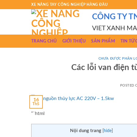
Skip
XE NÂNG TAY CÔNG NGHIỆP HÀNG ĐẦU
to
CÔNG TY T
content
VIET XANH M
TRANG CHỦ
GIỚI THIỆU
SẢN PHẨM
TIN TỨ
CHƯA ĐƯỢC PHÂN L
Các lỗi van điện 
POSTED
16
Th5
“`html
Nội dung trang
[
hide
]