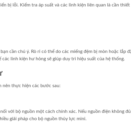
n bị lỗi. Kiểm tra áp suất và các linh kiện liên quan là cần thiết
 bạn cần chú ý. Rò rỉ có thể do các miếng đệm bị mòn hoặc lắp đ
 các linh kiện hư hỏng sẽ giúp duy trì hiệu suất của hệ thống.
ừ
ạn nên thực hiện các bước sau:
 nối với bộ nguồn một cách chính xác. Nếu nguồn điện không đủ
iều giải pháp cho bộ nguồn thủy lực mini.