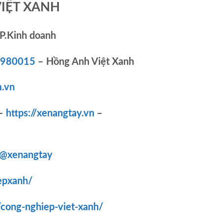
VIỆT XANH
P.Kinh doanh
83980015
– Hồng Anh Việt Xanh
.vn
–
https://xenangtay.vn
–
/@xenangtay
epxanh/
/cong-nghiep-viet-xanh/