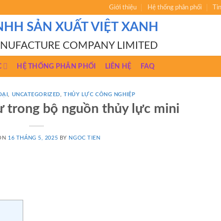
Giới thiệu
Hệ thống phân phối
Ti
NHH SẢN XUẤT VIỆT XANH
ANUFACTURE COMPANY LIMITED
C
HỆ THỐNG PHÂN PHỐI
LIÊN HỆ
FAQ
OẠI
,
UNCATEGORIZED
,
THỦY LỰC CÔNG NGHIỆP
từ trong bộ nguồn thủy lực mini
 ON
16 THÁNG 5, 2025
BY
NGOC TIEN