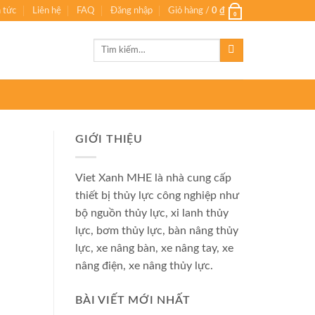
n tức
Liên hệ
FAQ
Đăng nhập
Giỏ hàng /
0
₫
0
Tìm
kiếm:
GIỚI THIỆU
Viet Xanh MHE là nhà cung cấp
thiết bị thủy lực công nghiệp như
bộ nguồn thủy lực, xi lanh thủy
lực, bơm thủy lực, bàn nâng thủy
lực, xe nâng bàn, xe nâng tay, xe
nâng điện, xe nâng thủy lực.
BÀI VIẾT MỚI NHẤT