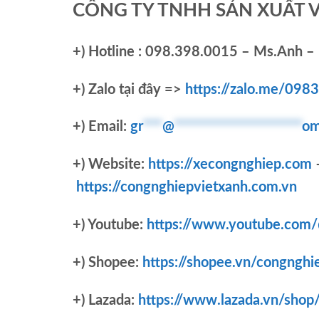
CÔNG TY TNHH SẢN XUẤT 
+)
Hotline : 098.398.0015 – Ms.Anh – 
+)
Zalo tại đây =>
https://zalo.me/09
+) Email:
gr
***
@
********************
om
+) Website:
https://xecongnghiep.com
https://congnghiepvietxanh.com.vn
+) Youtube:
https://www.youtube.com
+) Shopee:
https://shopee.vn/congnghi
+) Lazada:
https://www.lazada.vn/shop