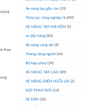
Xe nâng tay gắn cân
(19)
 lượng
Thủy lực công nghiệp
(1.699)
XE NÂNG TAY MẠ KẼM
(5)
xe đẩy hàng
(83)
Xe nâng càng dài
(4)
và thay
Thang nâng người
(44)
Bộ kẹp phuy
(24)
XE NÂNG TAY CAO
(89)
húng
XE NÂNG ĐIỆN NGỒI LÁI
(2)
KẸP PHUY ĐÔI
(14)
XE ĐẨY
(36)