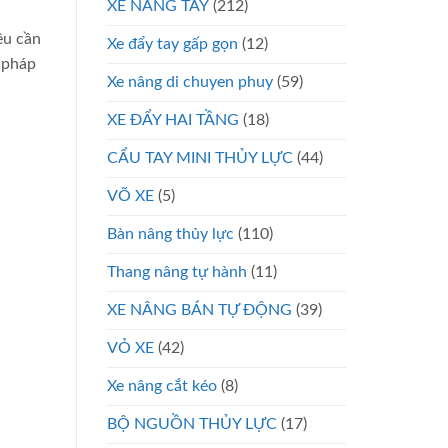
XE NÂNG TAY
(212)
ều cần
Xe đẩy tay gấp gọn
(12)
 pháp
Xe nâng di chuyen phuy
(59)
XE ĐẨY HAI TẦNG
(18)
CẨU TAY MINI THỦY LỰC
(44)
VÕ XE
(5)
Bàn nâng thủy lực
(110)
Thang nâng tự hành
(11)
XE NÂNG BÁN TỰ ĐỘNG
(39)
VỎ XE
(42)
Xe nâng cắt kéo
(8)
BỘ NGUỒN THỦY LỰC
(17)