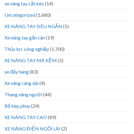
xe nâng tay cắt kéo
(14)
Uncategorized
(1.680)
XE NÂNG TAY SIÊU NGẮN
(5)
Xe nâng tay gắn cân
(19)
Thủy lực công nghiệp
(1.700)
XE NÂNG TAY MẠ KẼM
(5)
xe đẩy hàng
(83)
Xe nâng càng dài
(4)
Thang nâng người
(44)
Bộ kẹp phuy
(24)
XE NÂNG TAY CAO
(89)
XE NÂNG ĐIỆN NGỒI LÁI
(2)