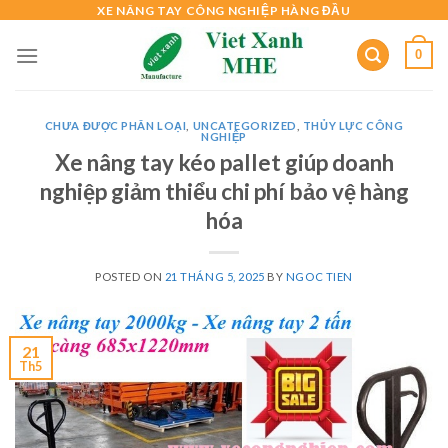
Skip
XE NÂNG TAY CÔNG NGHIỆP HÀNG ĐẦU
to
0
content
CHƯA ĐƯỢC PHÂN LOẠI
,
UNCATEGORIZED
,
THỦY LỰC CÔNG
NGHIỆP
Xe nâng tay kéo pallet giúp doanh
nghiệp giảm thiểu chi phí bảo vệ hàng
hóa
POSTED ON
21 THÁNG 5, 2025
BY
NGOC TIEN
21
Th5