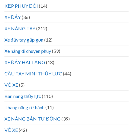
KẸP PHUY ĐÔI
(14)
XE ĐẨY
(36)
XE NÂNG TAY
(212)
Xe đẩy tay gấp gọn
(12)
Xe nâng di chuyen phuy
(59)
XE ĐẨY HAI TẦNG
(18)
CẨU TAY MINI THỦY LỰC
(44)
VÕ XE
(5)
Bàn nâng thủy lực
(110)
Thang nâng tự hành
(11)
XE NÂNG BÁN TỰ ĐỘNG
(39)
VỎ XE
(42)