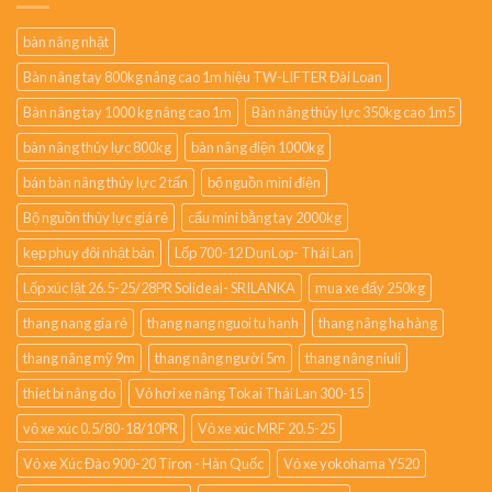
bàn nâng nhật
Bàn nâng tay 800kg nâng cao 1m hiệu TW-LIFTER Đài Loan
Bàn nâng tay 1000 kg nâng cao 1m
Bàn nâng thủy lực 350kg cao 1m5
bàn nâng thủy lực 800kg
bàn nâng điện 1000kg
bán bàn nâng thủy lực 2 tấn
bộ nguồn mini điện
Bộ nguồn thủy lực giá rẻ
cẩu mini bằng tay 2000kg
kẹp phuy đôi nhật bản
Lốp 700-12 DunLop- Thái Lan
Lốp xúc lật 26.5-25/28PR Solideal- SRILANKA
mua xe đẩy 250kg
thang nang gia rẻ
thang nang nguoi tu hanh
thang nâng hạ hàng
thang nâng mỹ 9m
thang nâng người 5m
thang nâng niuli
thiet bi nâng do
Vỏ hơi xe nâng Tokai Thái Lan 300-15
vỏ xe xúc 0.5/80-18/10PR
Vỏ xe xúc MRF 20.5-25
Vỏ xe Xúc Đào 900-20 Tiron - Hàn Quốc
Vỏ xe yokohama Y520