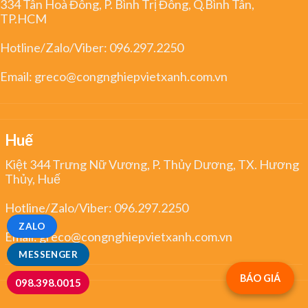
334 Tân Hoà Đông, P. Bình Trị Đông, Q.Bình Tân,
TP.HCM
Hotline/Zalo/Viber:
096.297.2250
Email:
greco@congnghiepvietxanh.com.vn
Huế
Kiệt 344 Trưng Nữ Vương, P. Thủy Dương, TX. Hương
Thủy, Huế
Hotline/Zalo/Viber:
096.297.2250
ZALO
Email:
greco@congnghiepvietxanh.com.vn
MESSENGER
BÁO GIÁ
098.398.0015