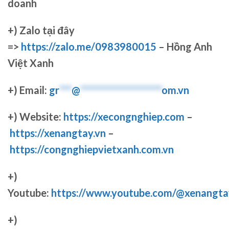
doanh
+)
Zalo tại đây
=>
https://zalo.me/0983980015
– Hồng Anh
Việt Xanh
+) Email:
gr
***
@
********************
om.vn
+) Website:
https://xecongnghiep.com
–
https://xenangtay.vn
–
https://congnghiepvietxanh.com.vn
+)
Youtube:
https://www.youtube.com/@xenangta
+)