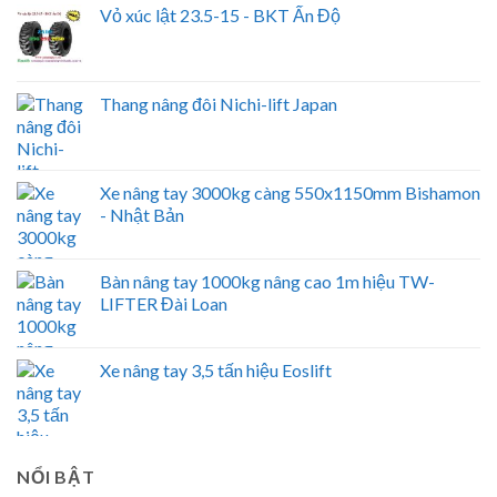
Vỏ xúc lật 23.5-15 - BKT Ấn Độ
Thang nâng đôi Nichi-lift Japan
Xe nâng tay 3000kg càng 550x1150mm Bishamon
- Nhật Bản
Bàn nâng tay 1000kg nâng cao 1m hiệu TW-
LIFTER Đài Loan
Xe nâng tay 3,5 tấn hiệu Eoslift
NỔI BẬT