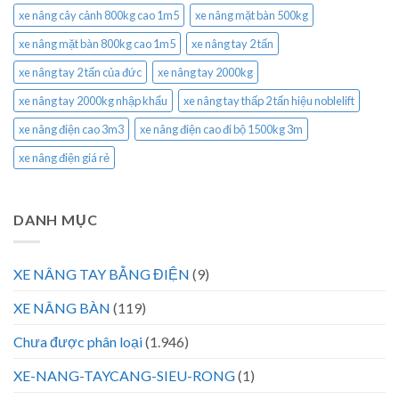
xe nâng cây cảnh 800kg cao 1m5
xe nâng mặt bàn 500kg
xe nâng mặt bàn 800kg cao 1m5
xe nâng tay 2 tấn
xe nâng tay 2 tấn của đức
xe nâng tay 2000kg
xe nâng tay 2000kg nhập khẩu
xe nâng tay thấp 2 tấn hiệu noblelift
xe nâng điện cao 3m3
xe nâng điện cao đi bộ 1500kg 3m
xe nâng điện giá rẻ
DANH MỤC
XE NÂNG TAY BẰNG ĐIỆN
(9)
XE NÂNG BÀN
(119)
Chưa được phân loại
(1.946)
XE-NANG-TAYCANG-SIEU-RONG
(1)