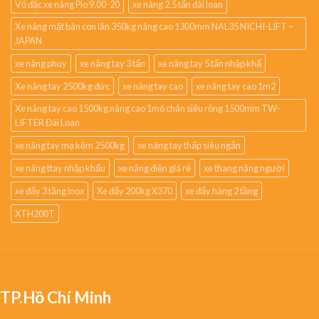
Vỏ đặc xe nâng Pio 9.00-20
xe nâng 2.5 tấn đài loan
Xe nâng mặt bàn con lăn 350kg nâng cao 1300mm NAL35 NICHI-LIFT –
JAPAN
xe nâng phuy
xe nâng tay 3 tấn
xe nâng tay 5 tấn nhập khẩ
Xe nâng tay 2500kg đức
xe nâng tay cao
xe nâng tay cao 1m2
Xe nâng tay cao 1500kg nâng cao 1m6 chân siêu rộng 1500mm TW-
LIFTER Đài Loan
xe nâng tay mạ kẽm 2500kg
xe nâng tay thấp siêu ngắn
xe nâng ttay nhập khẩu
xe nâng điện giá rẻ
xe thang nâng người
xe đẩy 3 tầng inox
Xe đẩy 200kg X370
xe đẩy hàng 2 tầng
XTH200T
TP.Hồ Chí Minh