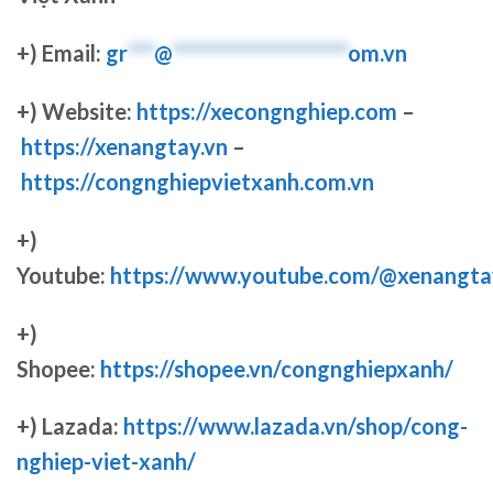
+) Email:
gr
***
@
********************
om.vn
+) Website:
https://xecongnghiep.com
–
https://xenangtay.vn
–
https://congnghiepvietxanh.com.vn
+)
Youtube:
https://www.youtube.com/@xenangta
+)
Shopee:
https://shopee.vn/congnghiepxanh/
+) Lazada:
https://www.lazada.vn/shop/cong-
nghiep-viet-xanh/