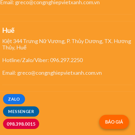
Email:
greco@congnghiepvietxanh.com.vn
Huế
Kiệt 344 Trưng Nữ Vương, P. Thủy Dương, TX. Hương
Thủy, Huế
Hotline/Zalo/Viber:
096.297.2250
Email:
greco@congnghiepvietxanh.com.vn
ZALO
MESSENGER
BÁO GIÁ
098.398.0015