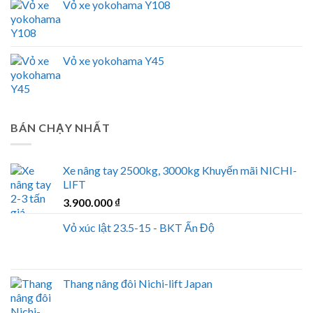
Vỏ xe yokohama Y108
Vỏ xe yokohama Y45
BÁN CHẠY NHẤT
Xe nâng tay 2500kg, 3000kg Khuyến mãi NICHI-
LIFT
3.900.000
₫
Vỏ xúc lật 23.5-15 - BKT Ấn Độ
Thang nâng đôi Nichi-lift Japan