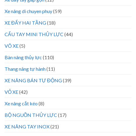
Xe nâng di chuyen phuy
(59)
XE ĐẨY HAI TẦNG
(18)
CẨU TAY MINI THỦY LỰC
(44)
VÕ XE
(5)
Bàn nâng thủy lực
(110)
Thang nâng tự hành
(11)
XE NÂNG BÁN TỰ ĐỘNG
(39)
VỎ XE
(42)
Xe nâng cắt kéo
(8)
BỘ NGUỒN THỦY LỰC
(17)
XE NÂNG TAY INOX
(21)