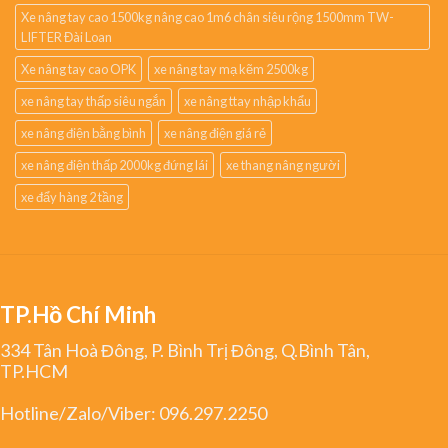
Xe nâng tay cao 1500kg nâng cao 1m6 chân siêu rộng 1500mm TW-
LIFTER Đài Loan
Xe nâng tay cao OPK
xe nâng tay mạ kẽm 2500kg
xe nâng tay thấp siêu ngắn
xe nâng ttay nhập khẩu
xe nâng điện bằng bình
xe nâng điện giá rẻ
xe nâng điện thấp 2000kg đứng lái
xe thang nâng người
xe đẩy hàng 2 tầng
TP.Hồ Chí Minh
334 Tân Hoà Đông, P. Bình Trị Đông, Q.Bình Tân,
TP.HCM
Hotline/Zalo/Viber:
096.297.2250