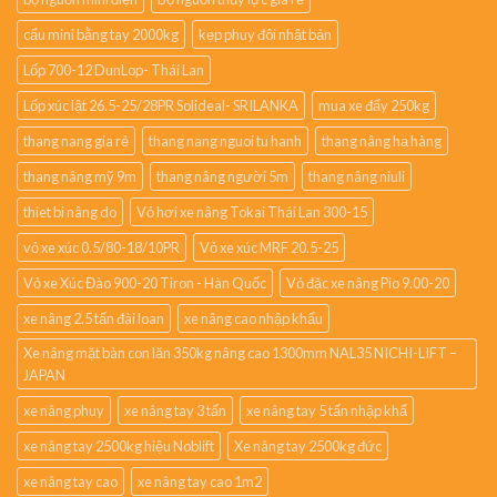
cẩu mini bằng tay 2000kg
kẹp phuy đôi nhật bản
Lốp 700-12 DunLop- Thái Lan
Lốp xúc lật 26.5-25/28PR Solideal- SRILANKA
mua xe đẩy 250kg
thang nang gia rẻ
thang nang nguoi tu hanh
thang nâng hạ hàng
thang nâng mỹ 9m
thang nâng người 5m
thang nâng niuli
thiet bi nâng do
Vỏ hơi xe nâng Tokai Thái Lan 300-15
vỏ xe xúc 0.5/80-18/10PR
Vỏ xe xúc MRF 20.5-25
Vỏ xe Xúc Đào 900-20 Tiron - Hàn Quốc
Vỏ đặc xe nâng Pio 9.00-20
xe nâng 2.5 tấn đài loan
xe nâng cao nhập khẩu
Xe nâng mặt bàn con lăn 350kg nâng cao 1300mm NAL35 NICHI-LIFT –
JAPAN
xe nâng phuy
xe nâng tay 3 tấn
xe nâng tay 5 tấn nhập khẩ
xe nâng tay 2500kg hiệu Noblift
Xe nâng tay 2500kg đức
xe nâng tay cao
xe nâng tay cao 1m2