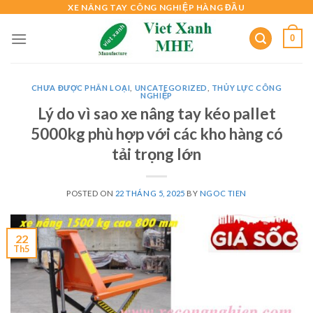
Skip
XE NÂNG TAY CÔNG NGHIỆP HÀNG ĐẦU
to
0
content
CHƯA ĐƯỢC PHÂN LOẠI
,
UNCATEGORIZED
,
THỦY LỰC CÔNG
NGHIỆP
Lý do vì sao xe nâng tay kéo pallet
5000kg phù hợp với các kho hàng có
tải trọng lớn
POSTED ON
22 THÁNG 5, 2025
BY
NGOC TIEN
22
Th5