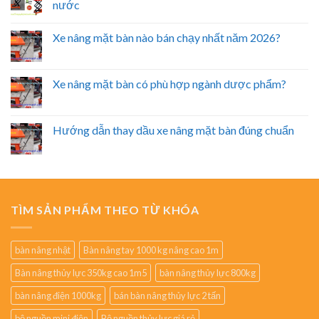
nước
Xe nâng mặt bàn nào bán chạy nhất năm 2026?
Xe nâng mặt bàn có phù hợp ngành dược phẩm?
Hướng dẫn thay dầu xe nâng mặt bàn đúng chuẩn
TÌM SẢN PHẨM THEO TỪ KHÓA
bàn nâng nhật
Bàn nâng tay 1000 kg nâng cao 1m
Bàn nâng thủy lực 350kg cao 1m5
bàn nâng thủy lực 800kg
bàn nâng điện 1000kg
bán bàn nâng thủy lực 2 tấn
bộ nguồn mini điện
Bộ nguồn thủy lực giá rẻ