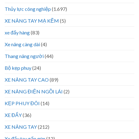
Thủy lực công nghiệp
(1.697)
XE NÂNG TAY MẠ KẼM
(5)
xe đẩy hàng
(83)
Xe nâng càng dài
(4)
Thang nâng người
(44)
Bộ kẹp phuy
(24)
XE NÂNG TAY CAO
(89)
XE NÂNG ĐIỆN NGỒI LÁI
(2)
KẸP PHUY ĐÔI
(14)
XE ĐẨY
(36)
XE NÂNG TAY
(212)
Xe đẩy tay gấp gọn
(12)