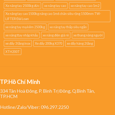
Xe nâng tay 2500kg đức
xe nâng tay cao
xe nâng tay cao 1m2
Xe nâng tay cao 1500kg nâng cao 1m6 chân siêu rộng 1500mm TW-
LIFTER Đài Loan
xe nâng tay mạ kẽm 2500kg
xe nâng tay thấp siêu ngắn
xe nâng ttay nhập khẩu
xe nâng điện giá rẻ
xe thang nâng người
xe đẩy 3 tầng inox
Xe đẩy 200kg X370
xe đẩy hàng 2 tầng
XTH200T
TP.Hồ Chí Minh
334 Tân Hoà Đông, P. Bình Trị Đông, Q.Bình Tân,
TP.HCM
Hotline/Zalo/Viber:
096.297.2250