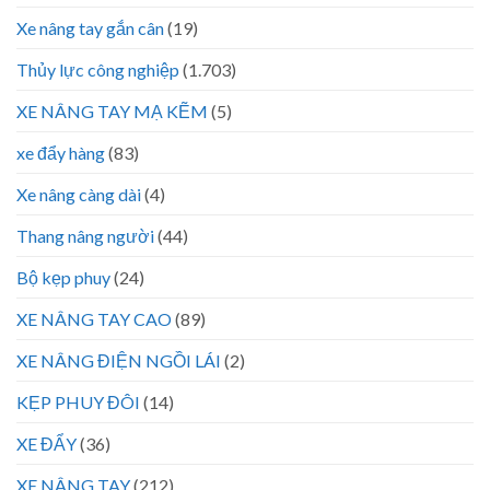
Xe nâng tay gắn cân
(19)
Thủy lực công nghiệp
(1.703)
XE NÂNG TAY MẠ KẼM
(5)
xe đẩy hàng
(83)
Xe nâng càng dài
(4)
Thang nâng người
(44)
Bộ kẹp phuy
(24)
XE NÂNG TAY CAO
(89)
XE NÂNG ĐIỆN NGỒI LÁI
(2)
KẸP PHUY ĐÔI
(14)
XE ĐẨY
(36)
XE NÂNG TAY
(212)