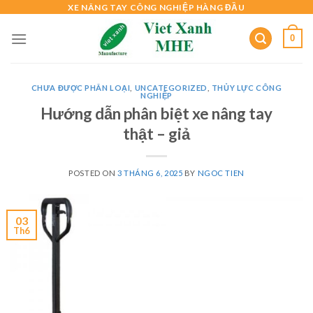
Skip
XE NÂNG TAY CÔNG NGHIỆP HÀNG ĐẦU
to
0
content
CHƯA ĐƯỢC PHÂN LOẠI
,
UNCATEGORIZED
,
THỦY LỰC CÔNG
NGHIỆP
Hướng dẫn phân biệt xe nâng tay
thật – giả
POSTED ON
3 THÁNG 6, 2025
BY
NGOC TIEN
03
Th6