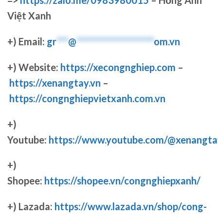
=>
https://zalo.me/0983980015
– Hồng Anh
Việt Xanh
+) Email:
gr
***
@
********************
om.vn
+) Website:
https://xecongnghiep.com
–
https://xenangtay.vn
–
https://congnghiepvietxanh.com.vn
+)
Youtube:
https://www.youtube.com/@xenangta
+)
Shopee:
https://shopee.vn/congnghiepxanh/
+) Lazada:
https://www.lazada.vn/shop/cong-