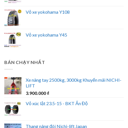
Vỏ xe yokohama Y108
Vỏ xe yokohama Y45
BÁN CHẠY NHẤT
Xe nâng tay 2500kg, 3000kg Khuyến mãi NICHI-
LIFT
3.900.000
₫
Vỏ xúc lật 23.5-15 - BKT Ấn Độ
Thang nâng đôi Nichi-lift Japan