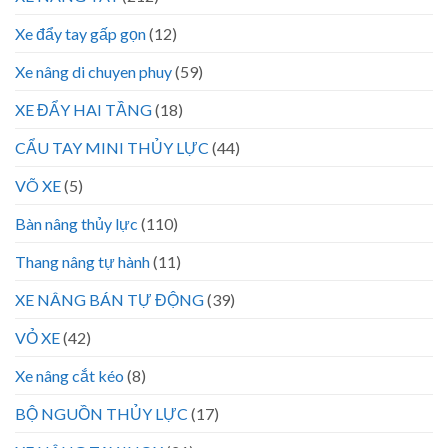
Xe đẩy tay gấp gọn
(12)
Xe nâng di chuyen phuy
(59)
XE ĐẨY HAI TẦNG
(18)
CẨU TAY MINI THỦY LỰC
(44)
VÕ XE
(5)
Bàn nâng thủy lực
(110)
Thang nâng tự hành
(11)
XE NÂNG BÁN TỰ ĐỘNG
(39)
VỎ XE
(42)
Xe nâng cắt kéo
(8)
BỘ NGUỒN THỦY LỰC
(17)