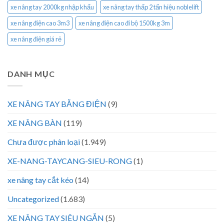
xe nâng tay 2000kg nhập khẩu
xe nâng tay thấp 2 tấn hiệu noblelift
xe nâng điện cao 3m3
xe nâng điện cao đi bộ 1500kg 3m
xe nâng điện giá rẻ
DANH MỤC
XE NÂNG TAY BẰNG ĐIỆN
(9)
XE NÂNG BÀN
(119)
Chưa được phân loại
(1.949)
XE-NANG-TAYCANG-SIEU-RONG
(1)
xe nâng tay cắt kéo
(14)
Uncategorized
(1.683)
XE NÂNG TAY SIÊU NGẮN
(5)