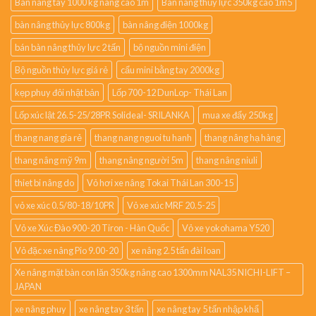
Bàn nâng tay 1000 kg nâng cao 1m
Bàn nâng thủy lực 350kg cao 1m5
bàn nâng thủy lực 800kg
bàn nâng điện 1000kg
bán bàn nâng thủy lực 2 tấn
bộ nguồn mini điện
Bộ nguồn thủy lực giá rẻ
cẩu mini bằng tay 2000kg
kẹp phuy đôi nhật bản
Lốp 700-12 DunLop- Thái Lan
Lốp xúc lật 26.5-25/28PR Solideal- SRILANKA
mua xe đẩy 250kg
thang nang gia rẻ
thang nang nguoi tu hanh
thang nâng hạ hàng
thang nâng mỹ 9m
thang nâng người 5m
thang nâng niuli
thiet bi nâng do
Vỏ hơi xe nâng Tokai Thái Lan 300-15
vỏ xe xúc 0.5/80-18/10PR
Vỏ xe xúc MRF 20.5-25
Vỏ xe Xúc Đào 900-20 Tiron - Hàn Quốc
Vỏ xe yokohama Y520
Vỏ đặc xe nâng Pio 9.00-20
xe nâng 2.5 tấn đài loan
Xe nâng mặt bàn con lăn 350kg nâng cao 1300mm NAL35 NICHI-LIFT –
JAPAN
xe nâng phuy
xe nâng tay 3 tấn
xe nâng tay 5 tấn nhập khẩ