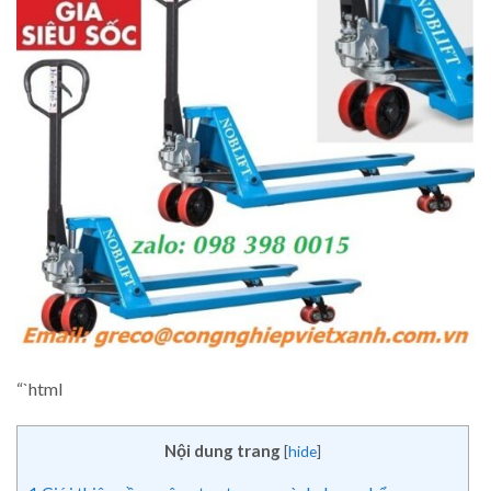
“`html
Nội dung trang
[
hide
]