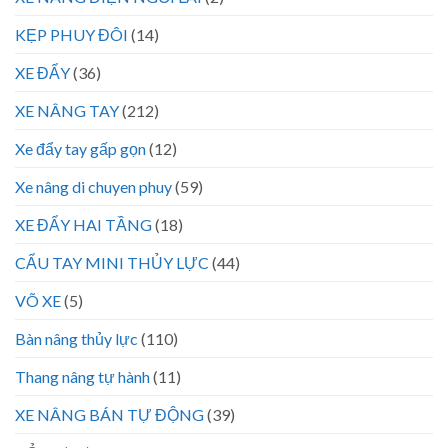
KẸP PHUY ĐÔI
(14)
XE ĐẨY
(36)
XE NÂNG TAY
(212)
Xe đẩy tay gấp gọn
(12)
Xe nâng di chuyen phuy
(59)
XE ĐẨY HAI TẦNG
(18)
CẨU TAY MINI THỦY LỰC
(44)
VÕ XE
(5)
Bàn nâng thủy lực
(110)
Thang nâng tự hành
(11)
XE NÂNG BÁN TỰ ĐỘNG
(39)