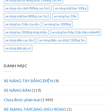
xe nâng bán tự động đi bộ 1500kg cao 3m
xe nâng cây cảnh 800kg cao 1m5
xe nâng mặt bàn 500kg
xe nâng mặt bàn 800kg cao 1m5
xe nâng tay 2 tấn
xe nâng tay 2 tấn của đức
xe nâng tay 2000kg
xe nâng tay 2000kg nhập khẩu
xe nâng tay thấp 2 tấn hiệu noblelift
xe nâng điện cao 3m3
xe nâng điện cao đi bộ 1500kg 3m
xe nâng điện giá rẻ
DANH MỤC
XE NÂNG TAY BẰNG ĐIỆN
(9)
XE NÂNG BÀN
(119)
Chưa được phân loại
(1.949)
XE-NANG-TAYCANG-SIEU-RONG
(1)