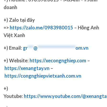
doanh
+)
Zalo tại đây
=>
https://zalo.me/0983980015
– Hồng Anh
Việt Xanh
+) Email:
gr
***
@
********************
om.vn
+) Website:
https://xecongnghiep.com
–
https://xenangtay.vn
–
https://congnghiepvietxanh.com.vn
+)
Youtube:
https://www.youtube.com/@xenangta