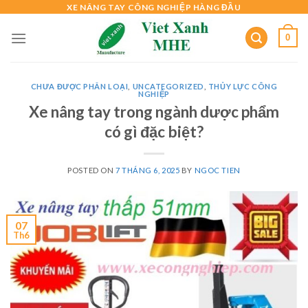
Skip
XE NÂNG TAY CÔNG NGHIỆP HÀNG ĐẦU
to
0
content
CHƯA ĐƯỢC PHÂN LOẠI
,
UNCATEGORIZED
,
THỦY LỰC CÔNG
NGHIỆP
Xe nâng tay trong ngành dược phẩm
có gì đặc biệt?
POSTED ON
7 THÁNG 6, 2025
BY
NGOC TIEN
07
Th6