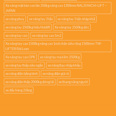
Xe nâng mặt bàn con lăn 350kg nâng cao 1300mm NAL35 NICHI-LIFT –
JAPAN
xe nâng phuy
xe nâng tay 3 tấn
xe nâng tay 5 tấn nhập khẩ
xe nâng tay 2500kg hiệu Noblift
Xe nâng tay 2500kg đức
xe nâng tay cao
xe nâng tay cao 1m2
Xe nâng tay cao 1500kg nâng cao 1m6 chân siêu rộng 1500mm TW-
LIFTER Đài Loan
Xe nâng tay cao OPK
xe nâng tay mạ kẽm 2500kg
xe nâng tay thấp siêu ngắn
xe nâng ttay nhập khẩu
xe nâng điện bằng bình
xe nâng điện giá rẻ
xe nâng điện thấp 2000kg đứng lái
xe thang nâng người
xe đẩy hàng 2 tầng