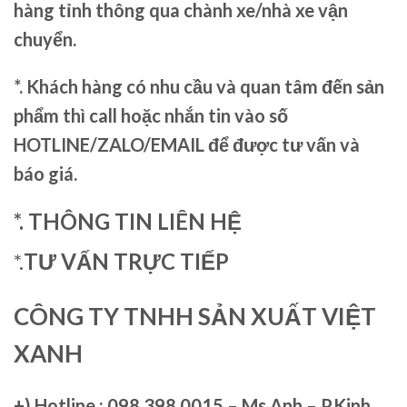
hàng tỉnh thông qua chành xe/nhà xe vận
chuyển.
*. Khách hàng có nhu cầu và quan tâm đến sản
phẩm thì call hoặc nhắn tin vào số
HOTLINE/ZALO/EMAIL để được tư vấn và
báo giá.
*. THÔNG TIN LIÊN HỆ
*.
TƯ VẤN TRỰC TIẾP
CÔNG TY TNHH SẢN XUẤT VIỆT
XANH
+)
Hotline : 098.398.0015 – Ms.Anh – P.Kinh