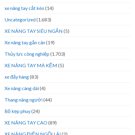
xe nâng tay cắt kéo
(14)
Uncategorized
(1.683)
XE NÂNG TAY SIÊU NGẮN
(5)
Xe nâng tay gắn cân
(19)
Thủy lực công nghiệp
(1.703)
XE NÂNG TAY MẠ KẼM
(5)
xe đẩy hàng
(83)
Xe nâng càng dài
(4)
Thang nâng người
(44)
Bộ kẹp phuy
(24)
XE NÂNG TAY CAO
(89)
XE NÂNG ĐIỆN NGỒI LÁI
(2)