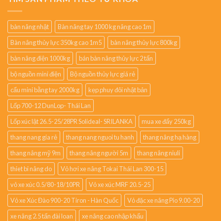
bàn nâng nhật
Bàn nâng tay 1000 kg nâng cao 1m
Bàn nâng thủy lực 350kg cao 1m5
bàn nâng thủy lực 800kg
bàn nâng điện 1000kg
bán bàn nâng thủy lực 2 tấn
bộ nguồn mini điện
Bộ nguồn thủy lực giá rẻ
cẩu mini bằng tay 2000kg
kẹp phuy đôi nhật bản
Lốp 700-12 DunLop- Thái Lan
Lốp xúc lật 26.5-25/28PR Solideal- SRILANKA
mua xe đẩy 250kg
thang nang gia rẻ
thang nang nguoi tu hanh
thang nâng hạ hàng
thang nâng mỹ 9m
thang nâng người 5m
thang nâng niuli
thiet bi nâng do
Vỏ hơi xe nâng Tokai Thái Lan 300-15
vỏ xe xúc 0.5/80-18/10PR
Vỏ xe xúc MRF 20.5-25
Vỏ xe Xúc Đào 900-20 Tiron - Hàn Quốc
Vỏ đặc xe nâng Pio 9.00-20
xe nâng 2.5 tấn đài loan
xe nâng cao nhập khẩu