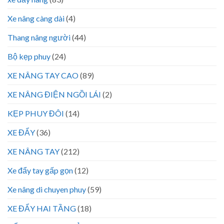
Xe nâng càng dài
(4)
Thang nâng người
(44)
Bộ kẹp phuy
(24)
XE NÂNG TAY CAO
(89)
XE NÂNG ĐIỆN NGỒI LÁI
(2)
KẸP PHUY ĐÔI
(14)
XE ĐẨY
(36)
XE NÂNG TAY
(212)
Xe đẩy tay gấp gọn
(12)
Xe nâng di chuyen phuy
(59)
XE ĐẨY HAI TẦNG
(18)