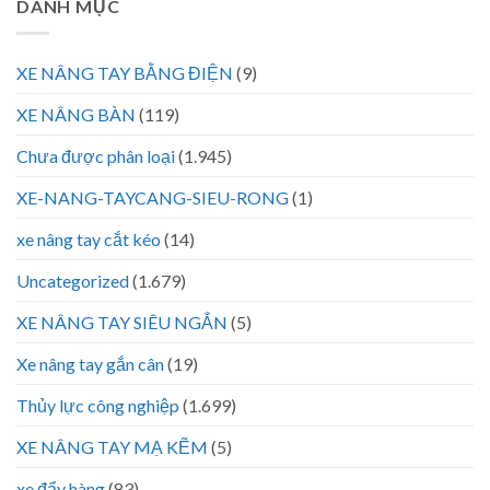
DANH MỤC
XE NÂNG TAY BẰNG ĐIỆN
(9)
XE NÂNG BÀN
(119)
Chưa được phân loại
(1.945)
XE-NANG-TAYCANG-SIEU-RONG
(1)
xe nâng tay cắt kéo
(14)
Uncategorized
(1.679)
XE NÂNG TAY SIÊU NGẮN
(5)
Xe nâng tay gắn cân
(19)
Thủy lực công nghiệp
(1.699)
XE NÂNG TAY MẠ KẼM
(5)
xe đẩy hàng
(83)