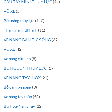
CẨU TAY MINI THỦY LỰC
(44)
VÕ XE
(5)
Bàn nâng thủy lực
(110)
Thang nâng tự hành
(11)
XE NÂNG BÁN TỰ ĐỘNG
(39)
VỎ XE
(42)
Xe nâng cắt kéo
(8)
BỘ NGUỒN THỦY LỰC
(17)
XE NÂNG TAY INOX
(21)
Bộ càng xe nâng
(3)
Xe nâng tay thấp
(58)
Bánh Xe Nâng Tay
(22)