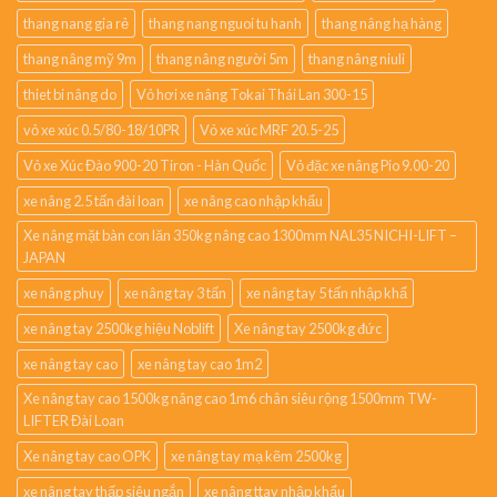
thang nang gia rẻ
thang nang nguoi tu hanh
thang nâng hạ hàng
thang nâng mỹ 9m
thang nâng người 5m
thang nâng niuli
thiet bi nâng do
Vỏ hơi xe nâng Tokai Thái Lan 300-15
vỏ xe xúc 0.5/80-18/10PR
Vỏ xe xúc MRF 20.5-25
Vỏ xe Xúc Đào 900-20 Tiron - Hàn Quốc
Vỏ đặc xe nâng Pio 9.00-20
xe nâng 2.5 tấn đài loan
xe nâng cao nhập khẩu
Xe nâng mặt bàn con lăn 350kg nâng cao 1300mm NAL35 NICHI-LIFT –
JAPAN
xe nâng phuy
xe nâng tay 3 tấn
xe nâng tay 5 tấn nhập khẩ
xe nâng tay 2500kg hiệu Noblift
Xe nâng tay 2500kg đức
xe nâng tay cao
xe nâng tay cao 1m2
Xe nâng tay cao 1500kg nâng cao 1m6 chân siêu rộng 1500mm TW-
LIFTER Đài Loan
Xe nâng tay cao OPK
xe nâng tay mạ kẽm 2500kg
xe nâng tay thấp siêu ngắn
xe nâng ttay nhập khẩu