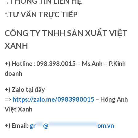
*. THÔNG TIN LIÊN HỆ
*.
TƯ VẤN TRỰC TIẾP
CÔNG TY TNHH SẢN XUẤT VIỆT
XANH
+)
Hotline : 098.398.0015 – Ms.Anh – P.Kinh
doanh
+)
Zalo tại đây
=>
https://zalo.me/0983980015
– Hồng Anh
Việt Xanh
+) Email:
gr
***
@
********************
om.vn