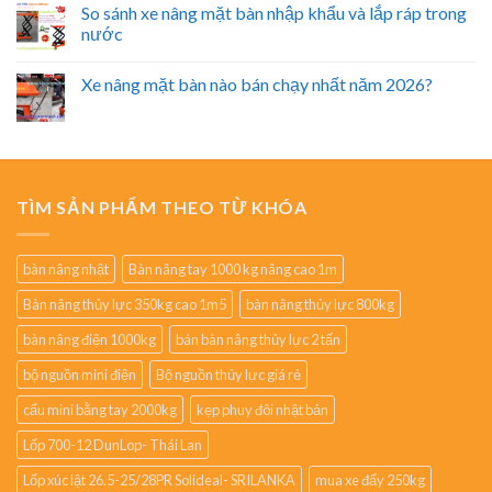
So sánh xe nâng mặt bàn nhập khẩu và lắp ráp trong
nước
Xe nâng mặt bàn nào bán chạy nhất năm 2026?
TÌM SẢN PHẨM THEO TỪ KHÓA
bàn nâng nhật
Bàn nâng tay 1000 kg nâng cao 1m
Bàn nâng thủy lực 350kg cao 1m5
bàn nâng thủy lực 800kg
bàn nâng điện 1000kg
bán bàn nâng thủy lực 2 tấn
bộ nguồn mini điện
Bộ nguồn thủy lực giá rẻ
cẩu mini bằng tay 2000kg
kẹp phuy đôi nhật bản
Lốp 700-12 DunLop- Thái Lan
Lốp xúc lật 26.5-25/28PR Solideal- SRILANKA
mua xe đẩy 250kg