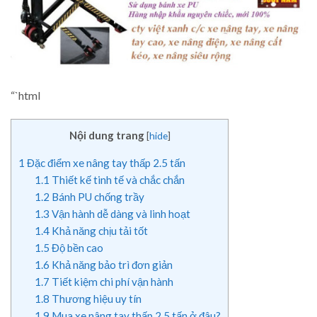
“`html
Nội dung trang
[
hide
]
1
Đặc điểm xe nâng tay thấp 2.5 tấn
1.1
Thiết kế tinh tế và chắc chắn
1.2
Bánh PU chống trầy
1.3
Vận hành dễ dàng và linh hoạt
1.4
Khả năng chịu tải tốt
1.5
Độ bền cao
1.6
Khả năng bảo trì đơn giản
1.7
Tiết kiệm chi phí vận hành
1.8
Thương hiệu uy tín
1.9
Mua xe nâng tay thấp 2.5 tấn ở đâu?