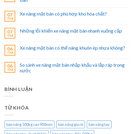
Xe nâng mặt bàn có phù hợp kho hóa chất?
07
Th8
Những lỗi khiến xe nâng mặt bàn nhanh xuống cấp
07
Th8
Xe nâng mặt bàn có thể nâng khuôn ép nhựa không?
06
Th8
So sánh xe nâng mặt bàn nhập khẩu và lắp ráp trong
06
Th8
nước
BÌNH LUẬN
TỪ KHÓA
bàn nâng 500kg cao 900mm
bàn nâng gía rẻ
bàn nâng tay
bàn nâng tay 2x nhật bản
bàn nâng tay điện 500kg