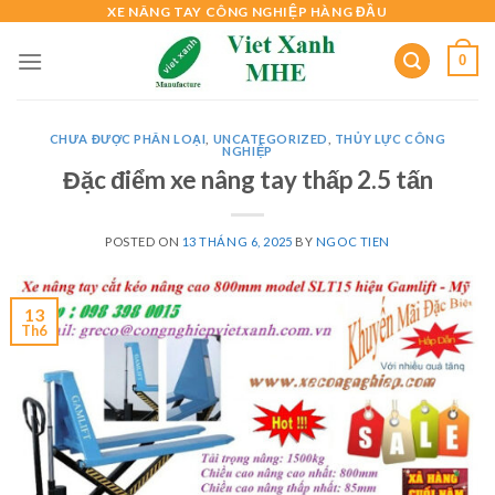
Skip
XE NÂNG TAY CÔNG NGHIỆP HÀNG ĐẦU
to
0
content
CHƯA ĐƯỢC PHÂN LOẠI
,
UNCATEGORIZED
,
THỦY LỰC CÔNG
NGHIỆP
Đặc điểm xe nâng tay thấp 2.5 tấn
POSTED ON
13 THÁNG 6, 2025
BY
NGOC TIEN
13
Th6