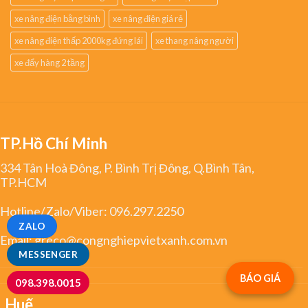
xe nâng điện bằng bình
xe nâng điện giá rẻ
xe nâng điện thấp 2000kg đứng lái
xe thang nâng người
xe đẩy hàng 2 tầng
TP.Hồ Chí Minh
334 Tân Hoà Đông, P. Bình Trị Đông, Q.Bình Tân,
TP.HCM
Hotline/Zalo/Viber:
096.297.2250
ZALO
Email:
greco@congnghiepvietxanh.com.vn
MESSENGER
BÁO GIÁ
098.398.0015
Huế