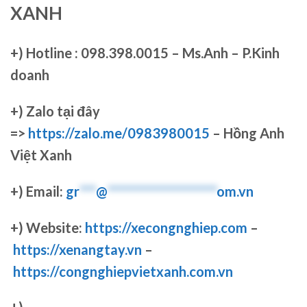
XANH
+)
Hotline : 098.398.0015 – Ms.Anh – P.Kinh
doanh
+)
Zalo tại đây
=>
https://zalo.me/0983980015
– Hồng Anh
Việt Xanh
+) Email:
gr
***
@
********************
om.vn
+) Website:
https://xecongnghiep.com
–
https://xenangtay.vn
–
https://congnghiepvietxanh.com.vn