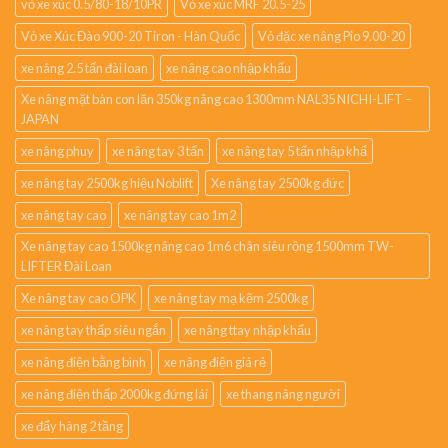
vỏ xe xúc 0.5/80-18/10PR
Vỏ xe xúc MRF 20.5-25
Vỏ xe Xúc Đào 900-20 Tiron - Hàn Quốc
Vỏ đặc xe nâng Pio 9.00-20
xe nâng 2.5 tấn đài loan
xe nâng cao nhập khẩu
Xe nâng mặt bàn con lăn 350kg nâng cao 1300mm NAL35 NICHI-LIFT –
JAPAN
xe nâng phuy
xe nâng tay 3 tấn
xe nâng tay 5 tấn nhập khẩ
xe nâng tay 2500kg hiệu Noblift
Xe nâng tay 2500kg đức
xe nâng tay cao
xe nâng tay cao 1m2
Xe nâng tay cao 1500kg nâng cao 1m6 chân siêu rộng 1500mm TW-
LIFTER Đài Loan
Xe nâng tay cao OPK
xe nâng tay mạ kẽm 2500kg
xe nâng tay thấp siêu ngắn
xe nâng ttay nhập khẩu
xe nâng điện bằng bình
xe nâng điện giá rẻ
xe nâng điện thấp 2000kg đứng lái
xe thang nâng người
xe đẩy hàng 2 tầng