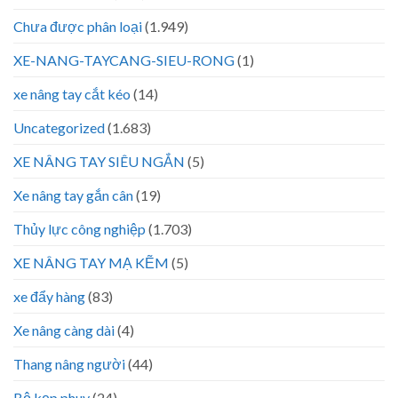
Chưa được phân loại
(1.949)
XE-NANG-TAYCANG-SIEU-RONG
(1)
xe nâng tay cắt kéo
(14)
Uncategorized
(1.683)
XE NÂNG TAY SIÊU NGẮN
(5)
Xe nâng tay gắn cân
(19)
Thủy lực công nghiệp
(1.703)
XE NÂNG TAY MẠ KẼM
(5)
xe đẩy hàng
(83)
Xe nâng càng dài
(4)
Thang nâng người
(44)
Bộ kẹp phuy
(24)