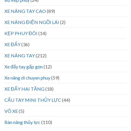
XE NÂNG TAY CAO
(89)
XE NÂNG ĐIỆN NGỒI LÁI
(2)
KẸP PHUY ĐÔI
(14)
XE ĐẨY
(36)
XE NÂNG TAY
(212)
Xe đẩy tay gấp gọn
(12)
Xe nâng di chuyen phuy
(59)
XE ĐẨY HAI TẦNG
(18)
CẨU TAY MINI THỦY LỰC
(44)
VÕ XE
(5)
Bàn nâng thủy lực
(110)