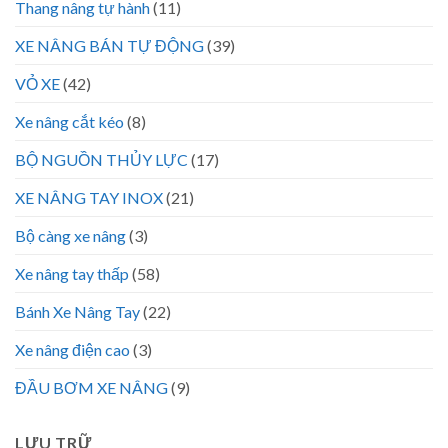
Thang nâng tự hành
(11)
XE NÂNG BÁN TỰ ĐỘNG
(39)
VỎ XE
(42)
Xe nâng cắt kéo
(8)
BỘ NGUỒN THỦY LỰC
(17)
XE NÂNG TAY INOX
(21)
Bộ càng xe nâng
(3)
Xe nâng tay thấp
(58)
Bánh Xe Nâng Tay
(22)
Xe nâng điện cao
(3)
ĐẦU BƠM XE NÂNG
(9)
LƯU TRỮ