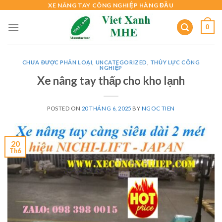
Skip
XE NÂNG TAY CÔNG NGHIỆP HÀNG ĐẦU
to
0
content
CHƯA ĐƯỢC PHÂN LOẠI
,
UNCATEGORIZED
,
THỦY LỰC CÔNG
NGHIỆP
Xe nâng tay thấp cho kho lạnh
POSTED ON
20 THÁNG 6, 2025
BY
NGOC TIEN
20
Th6