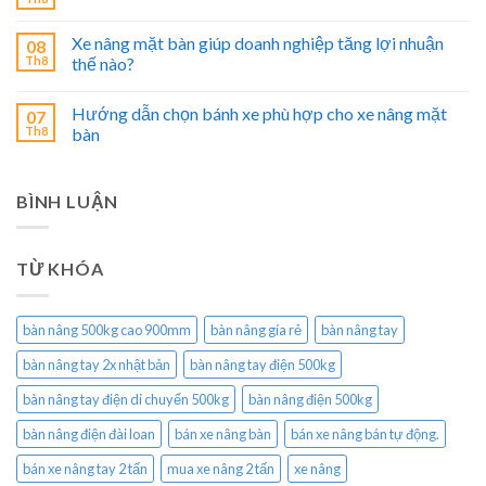
Xe nâng mặt bàn giúp doanh nghiệp tăng lợi nhuận
08
Th8
thế nào?
Hướng dẫn chọn bánh xe phù hợp cho xe nâng mặt
07
Th8
bàn
BÌNH LUẬN
TỪ KHÓA
bàn nâng 500kg cao 900mm
bàn nâng gía rẻ
bàn nâng tay
bàn nâng tay 2x nhật bản
bàn nâng tay điện 500kg
bàn nâng tay điện di chuyển 500kg
bàn nâng điện 500kg
bàn nâng điện đài loan
bán xe nâng bàn
bán xe nâng bán tự động.
bán xe nâng tay 2 tấn
mua xe nâng 2 tấn
xe nâng