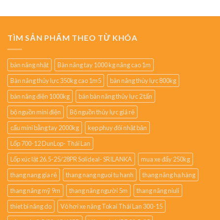
TÌM SẢN PHẨM THEO TỪ KHÓA
bàn nâng nhật
Bàn nâng tay 1000 kg nâng cao 1m
Bàn nâng thủy lực 350kg cao 1m5
bàn nâng thủy lực 800kg
bàn nâng điện 1000kg
bán bàn nâng thủy lực 2 tấn
bộ nguồn mini điện
Bộ nguồn thủy lực giá rẻ
cẩu mini bằng tay 2000kg
kẹp phuy đôi nhật bản
Lốp 700-12 DunLop- Thái Lan
Lốp xúc lật 26.5-25/28PR Solideal- SRILANKA
mua xe đẩy 250kg
thang nang gia rẻ
thang nang nguoi tu hanh
thang nâng hạ hàng
thang nâng mỹ 9m
thang nâng người 5m
thang nâng niuli
thiet bi nâng do
Vỏ hơi xe nâng Tokai Thái Lan 300-15