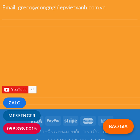
Email:
greco@congnghiepvietxanh.com.vn
ZALO
MESSENGER
BÁO GIÁ
098.398.0015
GIỚI THIỆU
HỆ THỐNG PHÂN PHỐI
TIN TỨC
LIÊN HỆ
FAQ