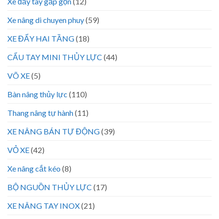
Xe đẩy tay gấp gọn
(12)
Xe nâng di chuyen phuy
(59)
XE ĐẨY HAI TẦNG
(18)
CẨU TAY MINI THỦY LỰC
(44)
VÕ XE
(5)
Bàn nâng thủy lực
(110)
Thang nâng tự hành
(11)
XE NÂNG BÁN TỰ ĐỘNG
(39)
VỎ XE
(42)
Xe nâng cắt kéo
(8)
BỘ NGUỒN THỦY LỰC
(17)
XE NÂNG TAY INOX
(21)