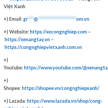
Việt Xanh
+) Email:
gr
***
@
********************
om.vn
+) Website:
https://xecongnghiep.com
–
https://xenangtay.vn
–
https://congnghiepvietxanh.com.vn
+)
Youtube:
https://www.youtube.com/@xenangta
+)
Shopee:
https://shopee.vn/congnghiepxanh/
+) Lazada:
https://www.lazada.vn/shop/cong-