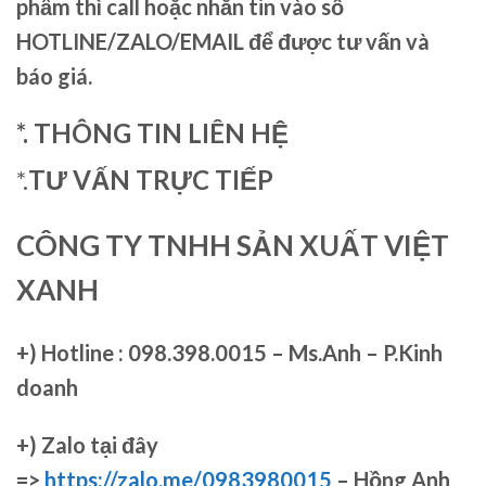
phẩm thì call hoặc nhắn tin vào số
HOTLINE/ZALO/EMAIL để được tư vấn và
báo giá.
*. THÔNG TIN LIÊN HỆ
*.
TƯ VẤN TRỰC TIẾP
CÔNG TY TNHH SẢN XUẤT VIỆT
XANH
+)
Hotline : 098.398.0015 – Ms.Anh – P.Kinh
doanh
+)
Zalo tại đây
=>
https://zalo.me/0983980015
– Hồng Anh