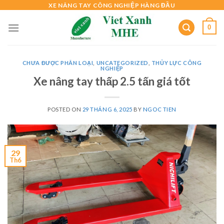
Skip
XE NÂNG TAY CÔNG NGHIỆP HÀNG ĐẦU
to
0
content
CHƯA ĐƯỢC PHÂN LOẠI
,
UNCATEGORIZED
,
THỦY LỰC CÔNG
NGHIỆP
Xe nâng tay thấp 2.5 tấn giá tốt
POSTED ON
29 THÁNG 6, 2025
BY
NGOC TIEN
29
Th6