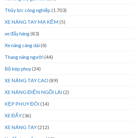
Thủy lực công nghiệp
(1.703)
XE NÂNG TAY MẠ KẼM
(5)
xe đẩy hàng
(83)
Xe nâng càng dài
(4)
Thang nâng người
(44)
Bộ kẹp phuy
(24)
XE NÂNG TAY CAO
(89)
XE NÂNG ĐIỆN NGỒI LÁI
(2)
KẸP PHUY ĐÔI
(14)
XE ĐẨY
(36)
XE NÂNG TAY
(212)