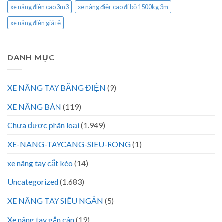
xe nâng điện cao 3m3
xe nâng điện cao đi bộ 1500kg 3m
xe nâng điện giá rẻ
DANH MỤC
XE NÂNG TAY BẰNG ĐIỆN
(9)
XE NÂNG BÀN
(119)
Chưa được phân loại
(1.949)
XE-NANG-TAYCANG-SIEU-RONG
(1)
xe nâng tay cắt kéo
(14)
Uncategorized
(1.683)
XE NÂNG TAY SIÊU NGẮN
(5)
Xe nâng tay gắn cân
(19)