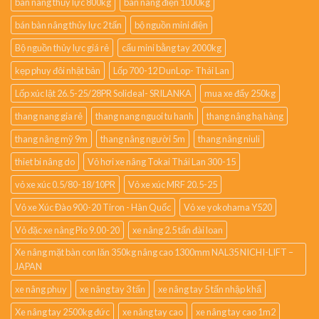
bàn nâng thủy lực 800kg
bàn nâng điện 1000kg
bán bàn nâng thủy lực 2 tấn
bộ nguồn mini điện
Bộ nguồn thủy lực giá rẻ
cẩu mini bằng tay 2000kg
kẹp phuy đôi nhật bản
Lốp 700-12 DunLop- Thái Lan
Lốp xúc lật 26.5-25/28PR Solideal- SRILANKA
mua xe đẩy 250kg
thang nang gia rẻ
thang nang nguoi tu hanh
thang nâng hạ hàng
thang nâng mỹ 9m
thang nâng người 5m
thang nâng niuli
thiet bi nâng do
Vỏ hơi xe nâng Tokai Thái Lan 300-15
vỏ xe xúc 0.5/80-18/10PR
Vỏ xe xúc MRF 20.5-25
Vỏ xe Xúc Đào 900-20 Tiron - Hàn Quốc
Vỏ xe yokohama Y520
Vỏ đặc xe nâng Pio 9.00-20
xe nâng 2.5 tấn đài loan
Xe nâng mặt bàn con lăn 350kg nâng cao 1300mm NAL35 NICHI-LIFT –
JAPAN
xe nâng phuy
xe nâng tay 3 tấn
xe nâng tay 5 tấn nhập khẩ
Xe nâng tay 2500kg đức
xe nâng tay cao
xe nâng tay cao 1m2