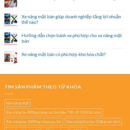
Xe nâng mặt bàn giúp doanh nghiệp tăng lợi nhuận
thế nào?
Hướng dẫn chọn bánh xe phù hợp cho xe nâng mặt
bàn
Xe nâng mặt bàn có phù hợp kho hóa chất?
TÌM SẢN PHẨM THEO TỪ KHÓA
bàn nâng nhật
Bàn nâng tay 800kg nâng cao 1m hiệu TW-LIFTER Đài Loan
Bàn nâng tay 1000 kg nâng cao 1m
Bàn nâng thủy lực 350kg cao 1m5