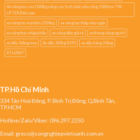
Xe nâng tay cao 1500kg nâng cao 1m6 chân siêu rộng 1500mm TW-
LIFTER Đài Loan
xe nâng tay mạ kẽm 2500kg
xe nâng tay thấp siêu ngắn
xe nâng ttay nhập khẩu
xe nâng điện giá rẻ
xe thang nâng người
xe đẩy 3 tầng inox
Xe đẩy 200kg X370
xe đẩy hàng 2 tầng
XTH200T
TP.Hồ Chí Minh
334 Tân Hoà Đông, P. Bình Trị Đông, Q.Bình Tân,
TP.HCM
Hotline/Zalo/Viber:
096.297.2250
Email:
greco@congnghiepvietxanh.com.vn